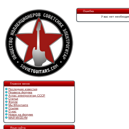
Ошибка
У вас нет необходи
Главное меню
Последние известия
Правила форума
Атлас электрогитар СССР
Статьи
Форум
Мы ВКонтакте
Ссылки
О нас
Новое на форуме
МАЙ МУZЕУМ
Язык сайта