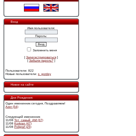
Вход
Имя пользователя:
Пароль:
Запомнить меня
[
Зарегистрироваться
]
[
Забыли пароль?
]
Пользователи: 822
Новые пользователи:
s_gordey
Новое на сайте
Дни Рождения:
Один именинник сегодня, Поздравляем!
Azer (54)
Следующий именинник
11/08
Тот_самый_АМ (37)
11/08
Korkran (47)
11/08
Poligraf (25)