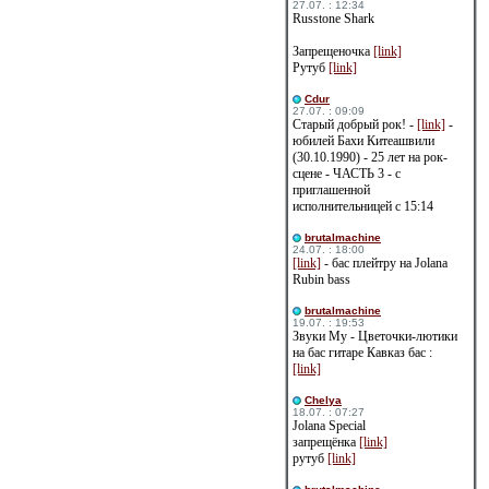
27.07. : 12:34
Russtone Shark
Запрещеночка
[link]
Рутуб
[link]
Cdur
27.07. : 09:09
Старый добрый рок! -
[link]
-
юбилей Бахи Китеашвили
(30.10.1990) - 25 лет на рок-
сцене - ЧАСТЬ 3 - с
приглашенной
исполнительницей с 15:14
brutalmachine
24.07. : 18:00
[link]
- бас плейтру на Jolana
Rubin bass
brutalmachine
19.07. : 19:53
Звуки Му - Цветочки-лютики
на бас гитаре Кавказ бас :
[link]
Сhelya
18.07. : 07:27
Jolana Special
запрещёнка
[link]
рутуб
[link]