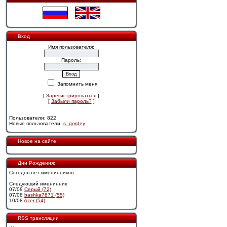
Вход
Имя пользователя:
Пароль:
Запомнить меня
[
Зарегистрироваться
]
[
Забыли пароль?
]
Пользователи: 822
Новые пользователи:
s_gordey
Новое на сайте
Дни Рождения:
Сегодня нет именинников
Следующий именинник
07/08
Cерый (72)
07/08
bashka7871 (55)
10/08
Azer (54)
RSS трансляции