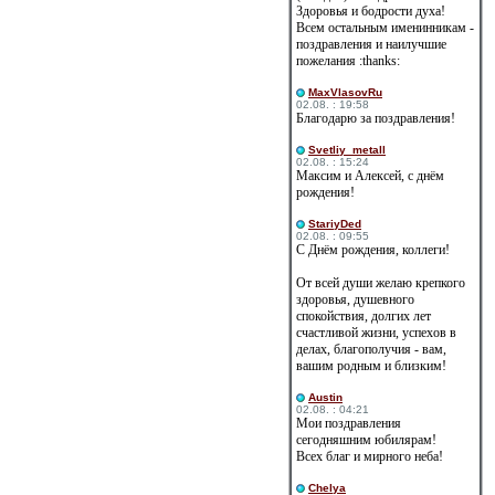
Здоровья и бодрости духа!
Всем остальным именинникам -
поздравления и наилучшие
пожелания :thanks:
MaxVlasovRu
02.08. : 19:58
Благодарю за поздравления!
Svetliy_metall
02.08. : 15:24
Максим и Алексей, с днём
рождения!
StariyDed
02.08. : 09:55
С Днём рождения, коллеги!
От всей души желаю крепкого
здоровья, душевного
спокойствия, долгих лет
счастливой жизни, успехов в
делах, благополучия - вам,
вашим родным и близким!
Austin
02.08. : 04:21
Мои поздравления
сегодняшним юбилярам!
Всех благ и мирного неба!
Сhelya