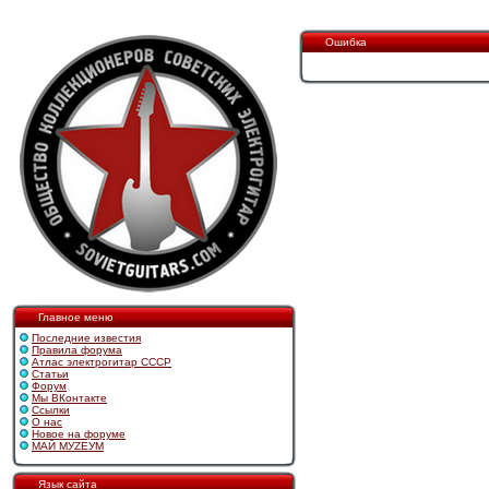
Ошибка
Главное меню
Последние известия
Правила форума
Атлас электрогитар СССР
Статьи
Форум
Мы ВКонтакте
Ссылки
О нас
Новое на форуме
МАЙ МУZЕУМ
Язык сайта