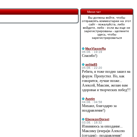
Мини-чат
Вы должны войти, чтобы
отправлять комментарии на этот
сайт - пожалуйста, либо
войдите, либо - если вы еще не
зарегистрированы - щелкните
здесь, чтобы
зарегистрироваться
MaxVlasovRu
06.08. : 19:19
Спасибо!)
aelita85
05.08. : 22:20
Ребята, я тоже поздно зашел на
форум. Пропустил. Но, как
говорится, лучше позже...
Алексей, Максим, желаю вам
здоровья и творческих побед!!!
Austin
04.08. : 04:58
Михаил, благодарю за
поздравление!)
EbenezerDorset
03.08. : 18:32
Извиняюсь за опоздание...
Максиму (вчера)и Алексею
(сегодня) - поздравления!