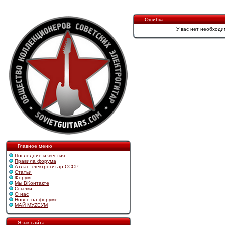
Ошибка
У вас нет необходи
Главное меню
Последние известия
Правила форума
Атлас электрогитар СССР
Статьи
Форум
Мы ВКонтакте
Ссылки
О нас
Новое на форуме
МАЙ МУZЕУМ
Язык сайта