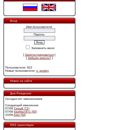
Вход
Имя пользователя:
Пароль:
Запомнить меня
[
Зарегистрироваться
]
[
Забыли пароль?
]
Пользователи: 822
Новые пользователи:
s_gordey
Новое на сайте
Дни Рождения:
Сегодня нет именинников
Следующий именинник
07/08
Cерый (72)
07/08
bashka7871 (55)
10/08
Azer (54)
RSS трансляции