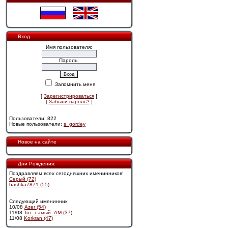
Вход
Имя пользователя:
Пароль:
Запомнить меня
[
Зарегистрироваться
]
[
Забыли пароль?
]
Пользователи: 822
Новые пользователи:
s_gordey
Новое на сайте
Дни Рождения:
Поздравляем всех сегодняшних именинников!
Cерый (72)
bashka7871 (55)
Следующий именинник
10/08
Azer (54)
11/08
Тот_самый_АМ (37)
11/08
Korkran (47)