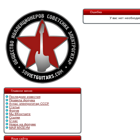
Ошибка
У вас нет необходи
Главное меню
Последние известия
Правила форума
Атлас электрогитар СССР
Статьи
Форум
Мы ВКонтакте
Ссылки
О нас
Новое на форуме
МАЙ МУZЕУМ
Язык сайта