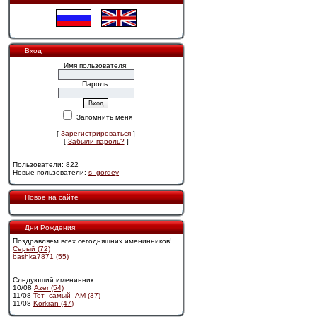
Вход
Имя пользователя:
Пароль:
Запомнить меня
[
Зарегистрироваться
]
[
Забыли пароль?
]
Пользователи: 822
Новые пользователи:
s_gordey
Новое на сайте
Дни Рождения:
Поздравляем всех сегодняшних именинников!
Cерый (72)
bashka7871 (55)
Следующий именинник
10/08
Azer (54)
11/08
Тот_самый_АМ (37)
11/08
Korkran (47)