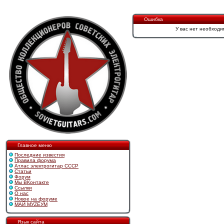
Ошибка
У вас нет необходи
Главное меню
Последние известия
Правила форума
Атлас электрогитар СССР
Статьи
Форум
Мы ВКонтакте
Ссылки
О нас
Новое на форуме
МАЙ МУZЕУМ
Язык сайта