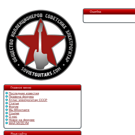
Ошибка
Главное меню
Последние известия
Правила форума
Атлас электрогитар СССР
Статьи
Форум
Мы ВКонтакте
Ссылки
О нас
Новое на форуме
МАЙ МУZЕУМ
Язык сайта