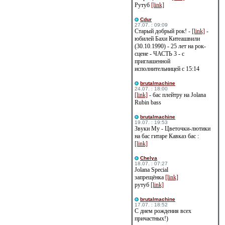
Рутуб
[link]
Cdur
27.07. : 09:09
Старый добрый рок! -
[link]
-
юбилей Бахи Китеашвили
(30.10.1990) - 25 лет на рок-
сцене - ЧАСТЬ 3 - с
приглашенной
исполнительницей с 15:14
brutalmachine
24.07. : 18:00
[link]
- бас плейтру на Jolana
Rubin bass
brutalmachine
19.07. : 19:53
Звуки Му - Цветочки-лютики
на бас гитаре Кавказ бас :
[link]
Сhelya
18.07. : 07:27
Jolana Special
запрещёнка
[link]
рутуб
[link]
brutalmachine
17.07. : 18:52
С днем рождения всех
причастных!)