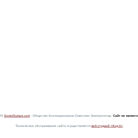
026
SovietGuitars.com
- Общество Коллекционеров Советских Электрогитар.
Сайт не являет
Техническое обслуживание сайта осуществляется
веб-студией «Код-А»