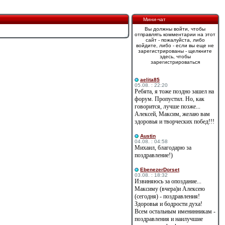
Мини-чат
Вы должны войти, чтобы
отправлять комментарии на этот
сайт - пожалуйста, либо
войдите, либо - если вы еще не
зарегистрированы - щелкните
здесь, чтобы
зарегистрироваться
aelita85
05.08. : 22:20
Ребята, я тоже поздно зашел на
форум. Пропустил. Но, как
говорится, лучше позже...
Алексей, Максим, желаю вам
здоровья и творческих побед!!!
Austin
04.08. : 04:58
Михаил, благодарю за
поздравление!)
EbenezerDorset
03.08. : 18:32
Извиняюсь за опоздание...
Максиму (вчера)и Алексею
(сегодня) - поздравления!
Здоровья и бодрости духа!
Всем остальным именинникам -
поздравления и наилучшие