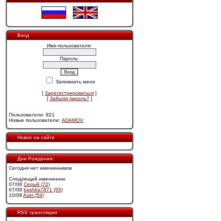
Вход
Имя пользователя:
Пароль:
Запомнить меня
[
Зарегистрироваться
]
[
Забыли пароль?
]
Пользователи: 821
Новые пользователи:
ADAMOV
Новое на сайте
Дни Рождения:
Сегодня нет именинников
Следующий именинник
07/08
Cерый (72)
07/08
bashka7871 (55)
10/08
Azer (54)
RSS трансляции