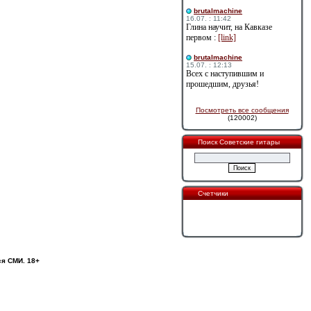
brutalmachine
16.07. : 11:42
Глина научит, на Кавказе
первом :
[link]
brutalmachine
15.07. : 12:13
Всех с наступившим и
прошедшим, друзья!
Посмотреть все сообщения
(120002)
Поиск Советские гитары
Счетчики
ся СМИ. 18+