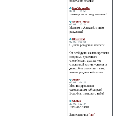
пожелания :thanks:
MaxVlasovRu
02.08. : 19:58
Благодарю за поздравления!
Svetliy_metall
02.08. : 15:24
Максим и Алексей, с днём
рождения!
StariyDed
02.08. : 09:55
С Днём рождения, коллеги!
От всей души желаю крепкого
здоровья, душевного
спокойствия, долгих лет
счастливой жизни, успехов в
делах, благополучия - вам,
вашим родным и близким!
Austin
02.08. : 04:21
Мои поздравления
сегодняшним юбилярам!
Всех благ и мирного неба!
Сhelya
27.07. : 12:34
Russtone Shark
Запрещеночка
[link]