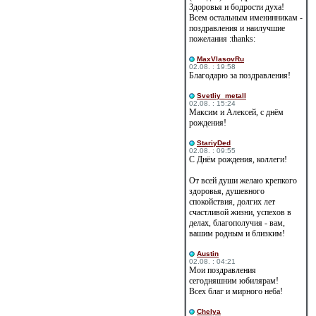
Здоровья и бодрости духа!
Всем остальным именинникам -
поздравления и наилучшие
пожелания :thanks:
MaxVlasovRu
02.08. : 19:58
Благодарю за поздравления!
Svetliy_metall
02.08. : 15:24
Максим и Алексей, с днём
рождения!
StariyDed
02.08. : 09:55
С Днём рождения, коллеги!
От всей души желаю крепкого
здоровья, душевного
спокойствия, долгих лет
счастливой жизни, успехов в
делах, благополучия - вам,
вашим родным и близким!
Austin
02.08. : 04:21
Мои поздравления
сегодняшним юбилярам!
Всех благ и мирного неба!
Сhelya