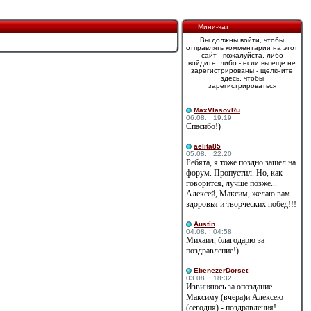
Мини-чат
Вы должны войти, чтобы
отправлять комментарии на этот
сайт - пожалуйста, либо
войдите, либо - если вы еще не
зарегистрированы - щелкните
здесь, чтобы
зарегистрироваться
MaxVlasovRu
06.08. : 19:19
Спасибо!)
aelita85
05.08. : 22:20
Ребята, я тоже поздно зашел на
форум. Пропустил. Но, как
говорится, лучше позже...
Алексей, Максим, желаю вам
здоровья и творческих побед!!!
Austin
04.08. : 04:58
Михаил, благодарю за
поздравление!)
EbenezerDorset
03.08. : 18:32
Извиняюсь за опоздание...
Максиму (вчера)и Алексею
(сегодня) - поздравления!