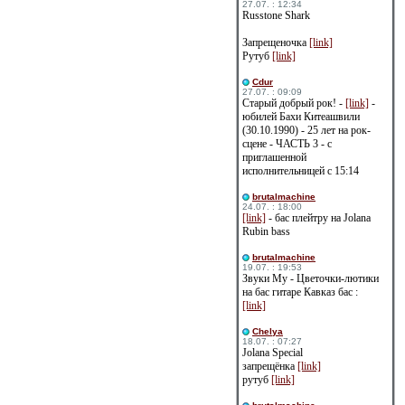
27.07. : 12:34
Russtone Shark
Запрещеночка
[link]
Рутуб
[link]
Cdur
27.07. : 09:09
Старый добрый рок! -
[link]
-
юбилей Бахи Китеашвили
(30.10.1990) - 25 лет на рок-
сцене - ЧАСТЬ 3 - с
приглашенной
исполнительницей с 15:14
brutalmachine
24.07. : 18:00
[link]
- бас плейтру на Jolana
Rubin bass
brutalmachine
19.07. : 19:53
Звуки Му - Цветочки-лютики
на бас гитаре Кавказ бас :
[link]
Сhelya
18.07. : 07:27
Jolana Special
запрещёнка
[link]
рутуб
[link]