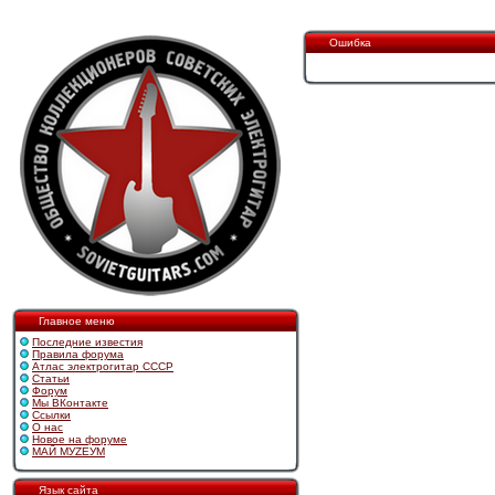
Ошибка
Главное меню
Последние известия
Правила форума
Атлас электрогитар СССР
Статьи
Форум
Мы ВКонтакте
Ссылки
О нас
Новое на форуме
МАЙ МУZЕУМ
Язык сайта