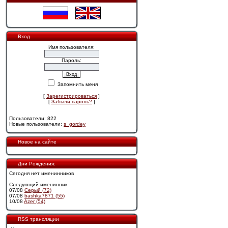
Вход
Имя пользователя:
Пароль:
Запомнить меня
[
Зарегистрироваться
]
[
Забыли пароль?
]
Пользователи: 822
Новые пользователи:
s_gordey
Новое на сайте
Дни Рождения:
Сегодня нет именинников
Следующий именинник
07/08
Cерый (72)
07/08
bashka7871 (55)
10/08
Azer (54)
RSS трансляции