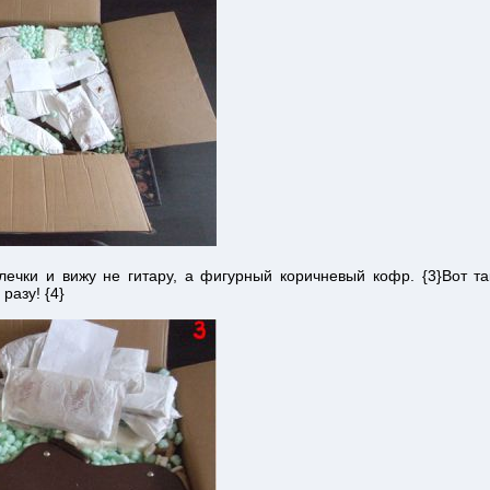
ечки и вижу не гитару, а фигурный коричневый кофр. {3}Вот та
разу! {4}