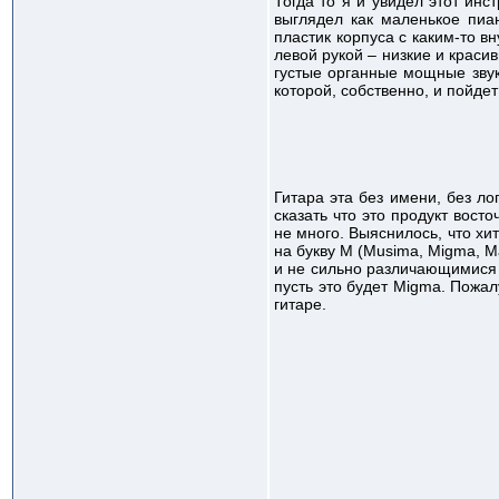
Тогда то я и увидел этот инс
выглядел как маленькое пиа
пластик корпуса с каким-то в
левой рукой – низкие и краси
густые органные мощные звук
которой, собственно, и пойдет
Гитара эта без имени, без л
сказать что это продукт вос
не много. Выяснилось, что х
на букву М (Musima, Migma, 
и не сильно различающимися ко
пусть это будет Migma. Пожа
гитаре.