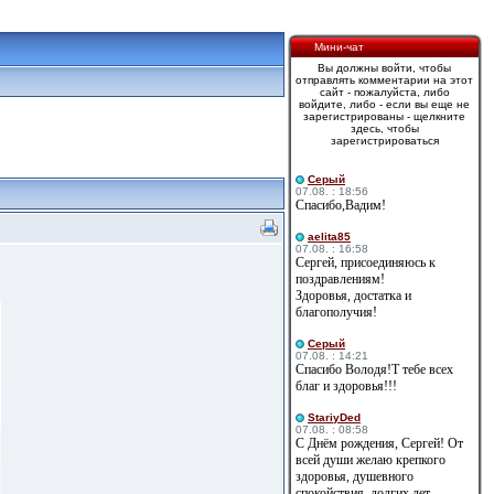
Мини-чат
Вы должны войти, чтобы
отправлять комментарии на этот
сайт - пожалуйста, либо
войдите, либо - если вы еще не
зарегистрированы - щелкните
здесь, чтобы
зарегистрироваться
Cерый
07.08. : 18:56
Спасибо,Вадим!
aelita85
07.08. : 16:58
Сергей, присоединяюсь к
поздравлениям!
Здоровья, достатка и
благополучия!
Cерый
07.08. : 14:21
Спасибо Володя!Т тебе всех
благ и здоровья!!!
StariyDed
07.08. : 08:58
С Днём рождения, Сергей! От
всей души желаю крепкого
здоровья, душевного
спокойствия, долгих лет