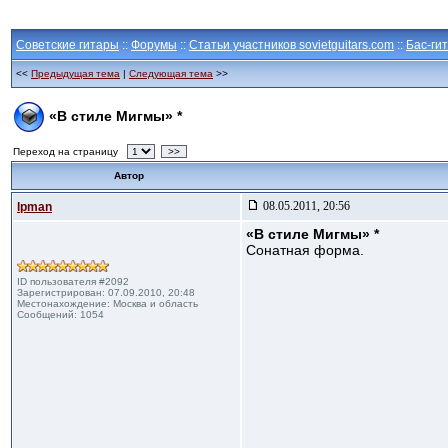
Советские гитары
::
Форумы
::
Статьи участников sovietguitars.com
::
Бас-ги
<<
Предыдущая тема
|
Следующая тема
>>
«В стиле Мигмы» *
Переход на страницу
>>
Автор
08.05.2011, 20:56
lpman
«В стиле Мигмы» *
Сонатная форма.
ID пользователя #2092
Зарегистрирован: 07.09.2010, 20:48
Местонахождение: Москва и область
Сообщений: 1054