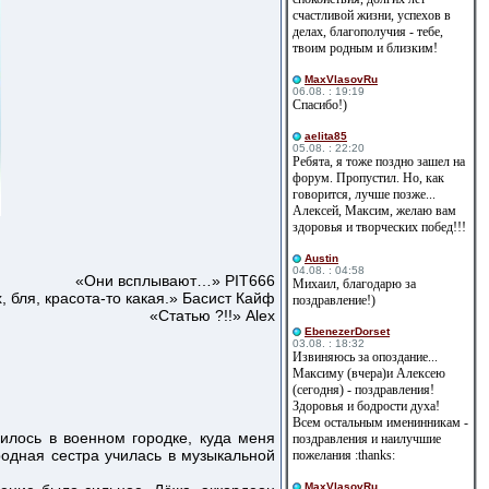
счастливой жизни, успехов в
делах, благополучия - тебе,
твоим родным и близким!
MaxVlasovRu
06.08. : 19:19
Спасибо!)
aelita85
05.08. : 22:20
Ребята, я тоже поздно зашел на
форум. Пропустил. Но, как
говорится, лучше позже...
Алексей, Максим, желаю вам
здоровья и творческих побед!!!
Austin
04.08. : 04:58
«Они всплывают…» PIT666
Михаил, благодарю за
, бля, красота-то какая.» Басист Кайф
поздравление!)
«Статью ?!!» Alex
EbenezerDorset
03.08. : 18:32
Извиняюсь за опоздание...
Максиму (вчера)и Алексею
(сегодня) - поздравления!
Здоровья и бодрости духа!
Всем остальным именинникам -
чилось в военном городке, куда меня
поздравления и наилучшие
родная сестра училась в музыкальной
пожелания :thanks:
MaxVlasovRu