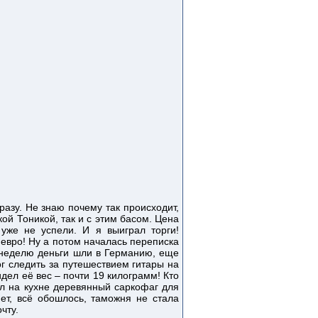
азу. Не знаю почему так происходит,
кой Тоникой, так и с этим басом. Цена
уже не успели. И я выиграл торги!
евро! Ну а потом началась переписка
и неделю деньги шли в Германию, еще
г следить за путешествием гитары на
ел её вес – почти 19 килограмм! Кто
ил на кухне деревянный саркофаг для
ет, всё обошлось, таможня не стала
чту.