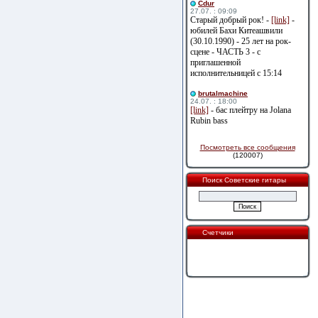
Cdur
27.07. : 09:09
Старый добрый рок! -
[link]
-
юбилей Бахи Китеашвили
(30.10.1990) - 25 лет на рок-
сцене - ЧАСТЬ 3 - с
приглашенной
исполнительницей с 15:14
brutalmachine
24.07. : 18:00
[link]
- бас плейтру на Jolana
Rubin bass
Посмотреть все сообщения
(120007)
Поиск Советские гитары
Счетчики