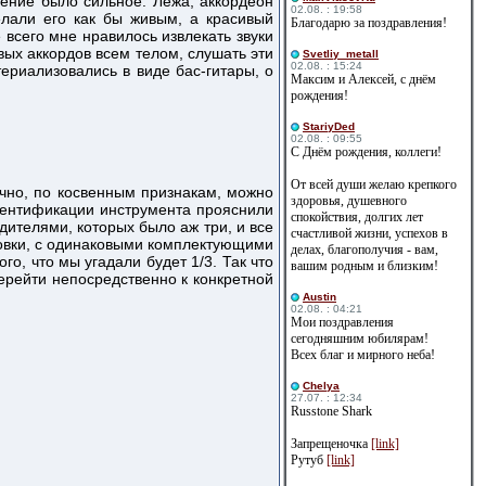
тление было сильное. Лёжа, аккордеон
02.08. : 19:58
лали его как бы живым, а красивый
Благодарю за поздравления!
 всего мне нравилось извлекать звуки
вых аккордов всем телом, слушать эти
Svetliy_metall
02.08. : 15:24
ериализовались в виде бас-гитары, о
Максим и Алексей, с днём
рождения!
StariyDed
02.08. : 09:55
С Днём рождения, коллеги!
От всей души желаю крепкого
ачно, по косвенным признакам, можно
здоровья, душевного
идентификации инструмента прояснили
спокойствия, долгих лет
ителями, которых было аж три, и все
счастливой жизни, успехов в
ровки, с одинаковыми комплектующими
делах, благополучия - вам,
го, что мы угадали будет 1/3. Так что
вашим родным и близким!
ерейти непосредственно к конкретной
Austin
02.08. : 04:21
Мои поздравления
сегодняшним юбилярам!
Всех благ и мирного неба!
Сhelya
27.07. : 12:34
Russtone Shark
Запрещеночка
[link]
Рутуб
[link]