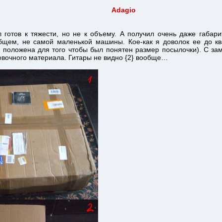
Adagio
л готов к тяжести, но не к объему. А получил очень даже габари
бщем, не самой маленькой машины. Кое-как я доволок ее до кв
D положена для того чтобы был понятен размер посылочки). С з
ковочного материала. Гитары не видно {2} вообще…