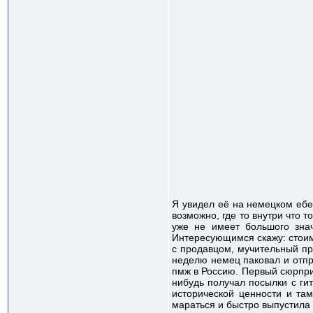
Я увидел её на немецком ебе
возможно, где то внутри что т
уже не имеет большого знач
Интересующимся скажу: стоим
с продавцом, мучительный пр
неделю немец паковал и отпр
пмж в Россию. Первый сюрпри
нибудь получал посылки с ги
исторической ценности и там
мараться и быстро выпустила г