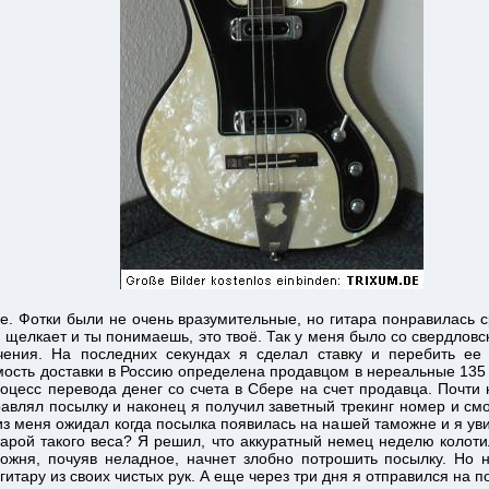
е. Фотки были не очень вразумительные, но гитара понравилась ср
о щелкает и ты понимаешь, это твоё. Так у меня было со свердловс
ения. На последних секундах я сделал ставку и перебить ее 
ость доставки в Россию определена продавцом в нереальные 135 
оцесс перевода денег со счета в Сбере на счет продавца. Почт
авлял посылку и наконец я получил заветный трекинг номер и смо
з меня ожидал когда посылка появилась на нашей таможне и я увид
тарой такого веса? Я решил, что аккуратный немец неделю колот
ожня, почуяв неладное, начнет злобно потрошить посылку. Но н
итару из своих чистых рук. А еще через три дня я отправился на по