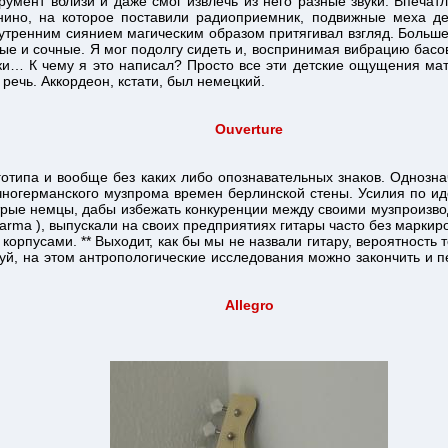
трумент вблизи и даже смог извлечь из него разные звуки. Впеча
нино, на которое поставили радиоприемник, подвижные меха де
нутренним сиянием магическим образом притягивал взгляд. Больше
вые и сочные. Я мог подолгу сидеть и, воспринимая вибрацию басо
и… К чему я это написал? Просто все эти детские ощущения мат
 речь. Аккордеон, кстати, был немецкий.
Ouverture
оготипа и вообще без каких либо опознавательных знаков. Однозн
точногерманского музпрома времен берлинской стены. Усилия по 
итрые немцы, дабы избежать конкуренции между своими музпроизвод
Marma ), выпускали на своих предприятиях гитары часто без марки
рпусами. ** Выходит, как бы мы не назвали гитару, вероятность то
луй, на этом антропологические исследования можно закончить и п
Allegro