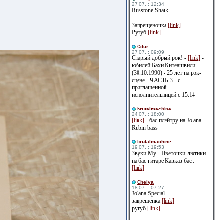
27.07. : 12:34
Russtone Shark
Запрещеночка
[link]
Рутуб
[link]
Cdur
27.07. : 09:09
Старый добрый рок! -
[link]
-
юбилей Бахи Китеашвили
(30.10.1990) - 25 лет на рок-
сцене - ЧАСТЬ 3 - с
приглашенной
исполнительницей с 15:14
brutalmachine
24.07. : 18:00
[link]
- бас плейтру на Jolana
Rubin bass
brutalmachine
19.07. : 19:53
Звуки Му - Цветочки-лютики
на бас гитаре Кавказ бас :
[link]
Сhelya
18.07. : 07:27
Jolana Special
запрещёнка
[link]
рутуб
[link]