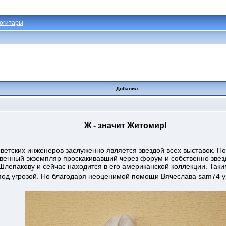
огитары
Добавил
Ж - значит Житомир!
ветских инженеров заслуженно является звездой всех выставок. По
твенный экземпляр проскакивавший через форум и собственно зв
Шлепакову и сейчас находится в его американской коллекции. Так
под угрозой. Но благодаря неоценимой помощи Вячеслава sam74 