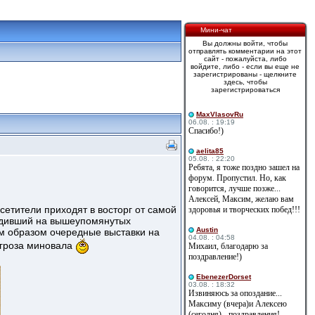
Мини-чат
Вы должны войти, чтобы
отправлять комментарии на этот
сайт - пожалуйста, либо
войдите, либо - если вы еще не
зарегистрированы - щелкните
здесь, чтобы
зарегистрироваться
MaxVlasovRu
06.08. : 19:19
Спасибо!)
aelita85
05.08. : 22:20
Ребята, я тоже поздно зашел на
форум. Пропустил. Но, как
говорится, лучше позже...
Алексей, Максим, желаю вам
сетители приходят в восторг от самой
здоровья и творческих побед!!!
ездивший на вышеупомянутых
Austin
им образом очередные выставки на
04.08. : 04:58
угроза миновала
Михаил, благодарю за
поздравление!)
EbenezerDorset
03.08. : 18:32
Извиняюсь за опоздание...
Максиму (вчера)и Алексею
(сегодня) - поздравления!