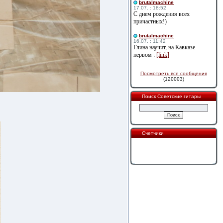
brutalmachine
17.07. : 18:52
С днем рождения всех
причастных!)
brutalmachine
16.07. : 11:42
Глина научит, на Кавказе
первом :
[link]
Посмотреть все сообщения
(120003)
Поиск Советские гитары
Счетчики