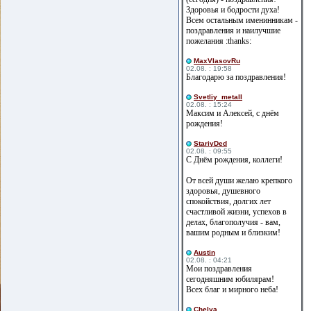
Здоровья и бодрости духа!
Всем остальным именинникам -
поздравления и наилучшие
пожелания :thanks:
MaxVlasovRu
02.08. : 19:58
Благодарю за поздравления!
Svetliy_metall
02.08. : 15:24
Максим и Алексей, с днём
рождения!
StariyDed
02.08. : 09:55
С Днём рождения, коллеги!
От всей души желаю крепкого
здоровья, душевного
спокойствия, долгих лет
счастливой жизни, успехов в
делах, благополучия - вам,
вашим родным и близким!
Austin
02.08. : 04:21
Мои поздравления
сегодняшним юбилярам!
Всех благ и мирного неба!
Сhelya