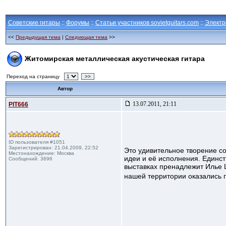
Советские гитары
::
Форумы
::
Статьи участников sovietguitars.com
::
Электр
<<
Предыдущая тема
|
Следующая тема
>>
Житомирская металлическая акустическая гитара
Переход на страницу
>>
Автор
13.07.2011, 21:11
PIT666
ID пользователя #1051
Зарегистрирован: 21.04.2009, 22:52
Это удивительное творение со
Местонахождение: Москва
идеи и её исполнения. Единс
Сообщений: 3696
выставках пренадлежит Илье 
нашей территории оказались 