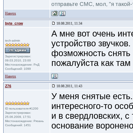
отправьте СМС, мол, "я такой-т
Наверх
byte_crow
18.08.2011, 11:34
А мне вот очень ин
устройство звучков.
tech-admin
фозможность снять 
Зарегистрирован:
пожалуйста как там 
09.03.2010, 23:00
Местонахождение: РнД
Сообщений: 1099
Наверх
Z76
18.08.2011, 11:43
У меня снятые есть
интересного-то особ
ID пользователя #1200
Зарегистрирован:
и в свердловских, с
25.06.2009, 17:51
Местонахождение: Рязань
основание воронено
Сообщений: 1451