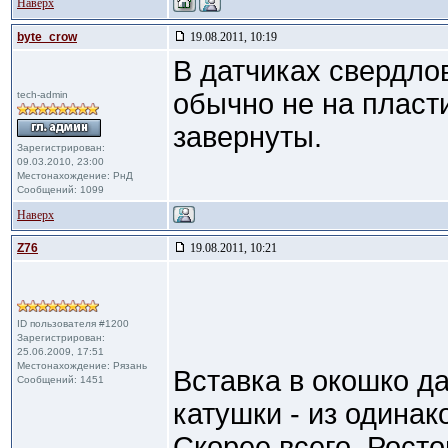
Наверх
byte_crow
19.08.2011, 10:19
В датчиках свердло
обычно не на пласти
tech-admin
завернуты.
Зарегистрирован:
09.03.2010, 23:00
Местонахождение: РнД
Сообщений: 1099
Наверх
Z76
19.08.2011, 10:21
ID пользователя #1200
Зарегистрирован:
25.06.2009, 17:51
Местонахождение: Рязань
Вставка в окошко да
Сообщений: 1451
катушки - из одинак
Скорее всего, Росто