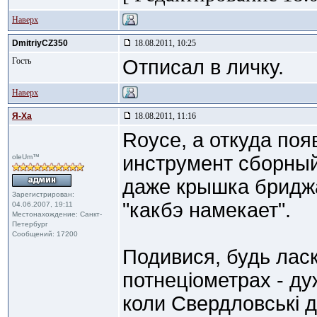
Наверх
DmitriyCZ350
18.08.2011, 10:25
Гость
Отписал в личку.
Наверх
Я-Ха
18.08.2011, 11:16
Royce, а откуда поя
инструмент сборный
oleUm™
даже крышка бриджа
Зарегистрирован:
"какбэ намекает".
04.06.2007, 19:11
Местонахождение: Санкт-
Петербург
Сообщений: 17200
Подивися, будь ласк
потнеціометрах - ду
коли Свердловські д