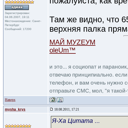
пожалуйста, как вре
Зарегистрирован:
Там же видно, что 6
04.06.2007, 19:11
Местонахождение: Санкт-
Петербург
верхняя палка прям
Сообщений: 17200
МАЙ МУZЕУМ
oleUm™
и это... я социопат и паранои
отвечаю принципиально. если 
телефон, и вам очень нужно с
отправьте СМС, мол, "я такой-т
Наверх
mysha_krys
18.08.2011, 17:21
Я-Ха Цитата
...