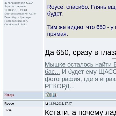
ID пользователя #1814
Royce, спасибо. Глянь ещ
Зарегистрирован:
10.04.2010, 19:43
будет.
Местонахождение: Санкт-
Петербург - Крестцы,
Новгородской обл.
Сообщений: 2431
Там же видно, что 650 - 
прямая.
Да 650, сразу в глаз
Мышке осталось найти В
бас...
И будет ему ЩАССТ
фотография, где я игра
РЕКОРД...
Наверх
Royce
18.08.2011, 17:47
Гость
Кстати, а почему л