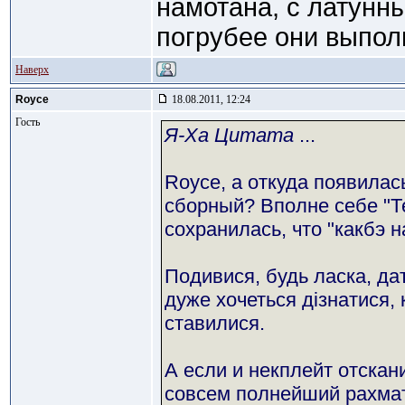
намотана, с латунн
погрубее они выпол
Наверх
Royce
18.08.2011, 12:24
Гость
Я-Ха Цитата
...
Royce, а откуда появилас
сборный? Вполне себе "Т
сохранилась, что "какбэ н
Подивися, будь ласка, да
дуже хочеться дізнатися,
ставилися.
А если и некплейт отскан
совсем полнейший рахмат