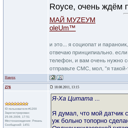
Royce, очень ждём 
МАЙ МУZЕУМ
oleUm™
и это... я социопат и паранои
отвечаю принципиально. если 
телефон, и вам очень нужно с
отправьте СМС, мол, "я такой-т
Наверх
Z76
18.08.2011, 13:15
Я-Ха Цитата
...
ID пользователя #1200
Я думал, что мой датчик 
Зарегистрирован:
25.06.2009, 17:51
уж больно топорно сделан
Местонахождение: Рязань
Сообщений: 1451