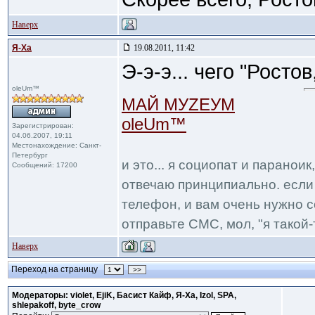
Наверх
Я-Ха
19.08.2011, 11:42
Э-э-э... чего "Росто
oleUm™
МАЙ МУZЕУМ
oleUm™
Зарегистрирован:
04.06.2007, 19:11
Местонахождение: Санкт-
Петербург
и это... я социопат и паранои
Сообщений: 17200
отвечаю принципиально. если 
телефон, и вам очень нужно с
отправьте СМС, мол, "я такой-т
Наверх
Переход на страницу
>>
Модераторы: violet, EjiK, Басист Кайф, Я-Ха, Izol, SPA,
shlepakoff, byte_crow