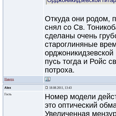
Орджоникидзевской гита
Откуда они родом, 
снял со Св. Тонико
сделаны очень грубо
староглиняные врем
орджоникидзевской 
пусь тогда и Ройс с
потроха.
Наверх
Alex
18.08.2011, 13:43
Гость
Номер модели дейст
это оптический обм
Увеличенная мензур