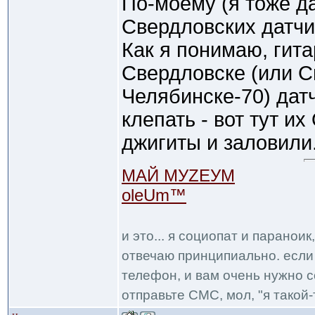
По-моему (я тоже д
Свердловских датчик
Как я понимаю, гитар
Свердловске (или С
Челябинске-70) датч
клепать - вот тут и
джигиты и заловили
МАЙ МУZЕУМ
oleUm™
и это... я социопат и паранои
отвечаю принципиально. если 
телефон, и вам очень нужно с
отправьте СМС, мол, "я такой-т