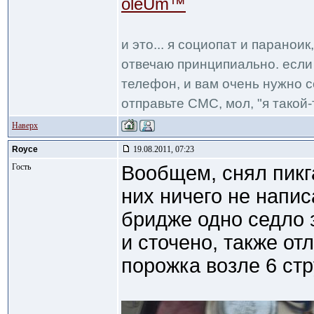
oleUm™
и это... я социопат и паранои
отвечаю принципиально. если 
телефон, и вам очень нужно с
отправьте СМС, мол, "я такой-т
Наверх
Royce
19.08.2011, 07:23
Гость
Вообщем, снял пикга
них ничего не напис
бридже одно седло 
и сточено, также о
порожка возле 6 ст