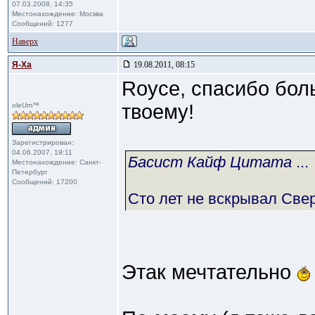
07.03.2008, 14:35
Местонахождение: Москва
Сообщений: 1277
Наверх
Я-Ха
19.08.2011, 08:15
Royce, спасибо бол
твоему!
oleUm™
Зарегистрирован:
04.06.2007, 19:11
Басист Кайф Цитата
...
Местонахождение: Санкт-
Петербург
Сообщений: 17200
Сто лет не вскрывал Свер
Этак мечтательно