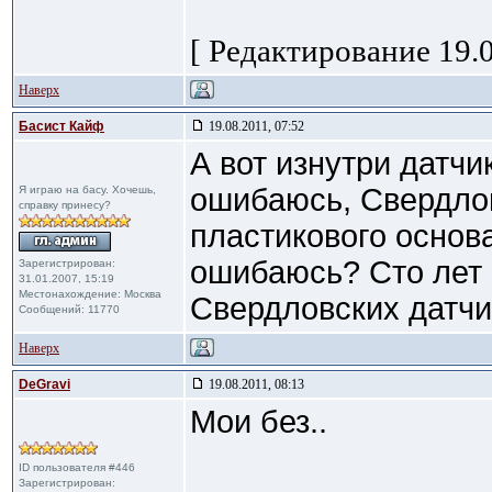
[ Редактирование 19.0
Наверх
Басист Кайф
19.08.2011, 07:52
А вот изнутри датчи
ошибаюсь, Свердло
Я играю на басу. Хочешь,
справку принесу?
пластикового основ
ошибаюсь? Сто лет 
Зарегистрирован:
31.01.2007, 15:19
Местонахождение: Москва
Свердловских датчик
Сообщений: 11770
Наверх
DeGravi
19.08.2011, 08:13
Мои без..
ID пользователя #446
Зарегистрирован: