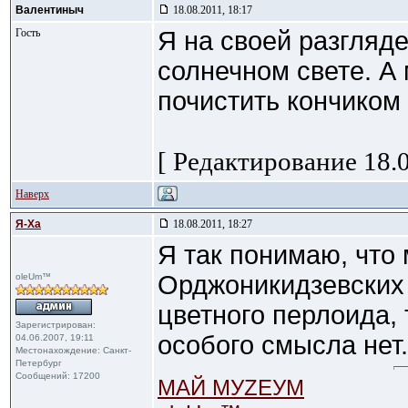
Валентиныч
18.08.2011, 18:17
Гость
Я на своей разгляде
солнечном свете. А
почистить кончиком
[ Редактирование 18.0
Наверх
Я-Ха
18.08.2011, 18:27
Я так понимаю, что
Орджоникидзевских 
oleUm™
цветного перлоида, 
Зарегистрирован:
особого смысла нет.
04.06.2007, 19:11
Местонахождение: Санкт-
Петербург
Сообщений: 17200
МАЙ МУZЕУМ