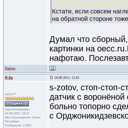
Кстати, если совсем нагле
на обратной стороне тоже
Думал что сборный,
картинки на oecc.ru
нафотаю. Послезавт
Наверх
Я-Ха
18.08.2011, 12:45
s-zotov, стоп-стоп-с
датчик с воронёной 
oleUm™
больно топорно сдел
Зарегистрирован:
с Орджоникидзевско
04.06.2007, 19:11
Местонахождение: Санкт-
Петербург
Сообщений: 17200