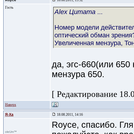
Royce
18.08.2011, 13:52
Гость
Alex Цитата
...
Номер модели действител
оптический обман зрения
Увеличенная мензура, То
да, эгс-660(или 650
мензура 650.
[ Редактирование 18.0
Наверх
Я-Ха
18.08.2011, 14:16
Royce, спасибо. Гл
oleUm™