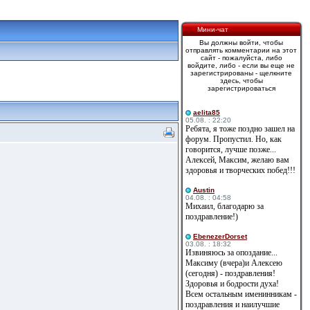
Мини-чат
Вы должны войти, чтобы
отправлять комментарии на этот
сайт - пожалуйста, либо
войдите, либо - если вы еще не
зарегистрированы - щелкните
здесь, чтобы
зарегистрироваться
aelita85
05.08. : 22:20
Ребята, я тоже поздно зашел на
форум. Пропустил. Но, как
говорится, лучше позже...
Алексей, Максим, желаю вам
здоровья и творческих побед!!!
Austin
04.08. : 04:58
Михаил, благодарю за
поздравление!)
EbenezerDorset
03.08. : 18:32
Извиняюсь за опоздание...
Максиму (вчера)и Алексею
(сегодня) - поздравления!
Здоровья и бодрости духа!
Всем остальным именинникам -
поздравления и наилучшие