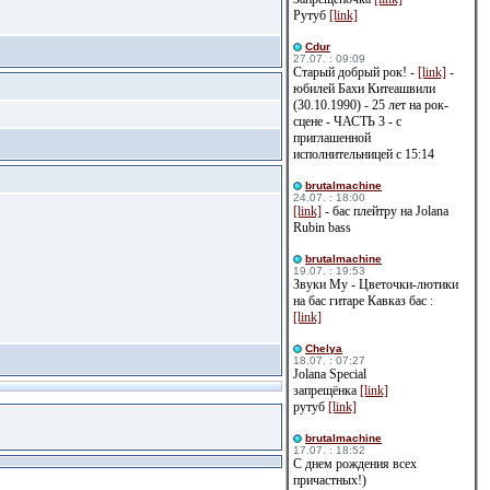
Рутуб
[link]
Cdur
27.07. : 09:09
Старый добрый рок! -
[link]
-
юбилей Бахи Китеашвили
(30.10.1990) - 25 лет на рок-
сцене - ЧАСТЬ 3 - с
приглашенной
исполнительницей с 15:14
brutalmachine
24.07. : 18:00
[link]
- бас плейтру на Jolana
Rubin bass
brutalmachine
19.07. : 19:53
Звуки Му - Цветочки-лютики
на бас гитаре Кавказ бас :
[link]
Сhelya
18.07. : 07:27
Jolana Special
запрещёнка
[link]
рутуб
[link]
brutalmachine
17.07. : 18:52
С днем рождения всех
причастных!)