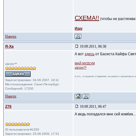
СХЕМА!!
(чтобы не растягива
Ищу
Наверх
Я-Ха
19.09.2011, 06:38
А вот
здесь
от Басиста Кайфа Свят
МАЙ МУZЕУМ
oleUm™
oleUm™
и это... я социопат и параноик, на звонки с незнакомых
Зарегистрирован: 04.06.2007, 19:11
Местонахождение: Санкт-Петербург
Сообщений: 17200
Наверх
Z76
19.09.2011, 06:47
А ведь попадался мне сей комбик...
ID пользователя #1200
Зарегистрирован: 25.06.2009, 17:51