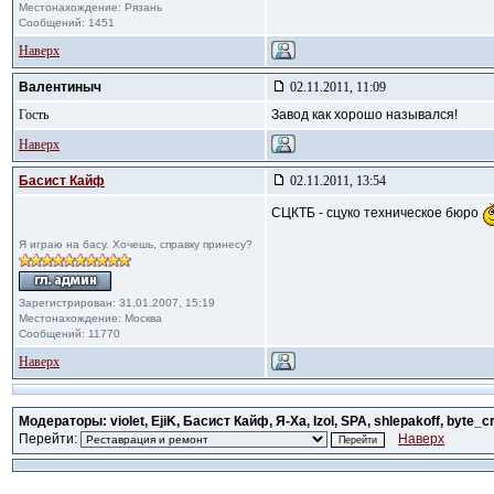
Местонахождение: Рязань
Сообщений: 1451
Наверх
Валентиныч
02.11.2011, 11:09
Гость
Завод как хорошо назывался!
Наверх
Басист Кайф
02.11.2011, 13:54
СЦКТБ - сцуко техническое бюро
Я играю на басу. Хочешь, справку принесу?
Зарегистрирован: 31.01.2007, 15:19
Местонахождение: Москва
Сообщений: 11770
Наверх
Модераторы: violet, EjiK, Басист Кайф, Я-Ха, Izol, SPA, shlepakoff, byte_c
Перейти:
Наверх