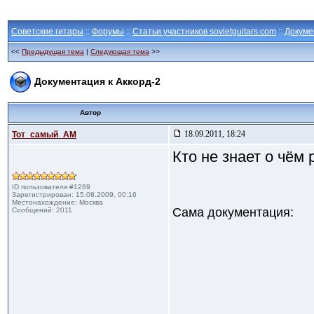
Советские гитары
::
Форумы
::
Статьи участников sovietguitars.com
::
Докуме
<<
Предыдущая тема
|
Следующая тема
>>
Документация к Аккорд-2
Автор
18.09.2011, 18:24
Тот_самый_АМ
Кто не знает о чём р
ID пользователя #1289
Зарегистрирован: 15.08.2009, 00:16
Местонахождение: Москва
Сама документация:
Сообщений: 2011