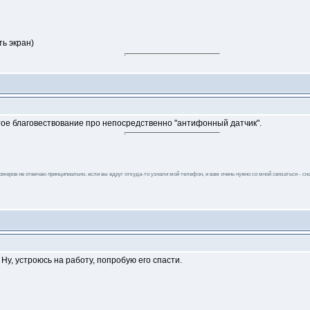
ть экран)
ое благовествование про непосредственно "антифонный датчик".
 номеров не отвечаю принципиально. если вы вдруг откуда-то узнали мой телефон, и вам очень нужно со мной связаться - сна
 Ну, устроюсь на работу, попробую его спасти.