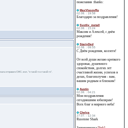
пожелания :thanks:
MaxVlasovRu
02.08. : 19:58
Благодарю за поздравления!
Svetliy_metall
02.08. : 15:24
Максим и Алексей, с днём
рождения!
StariyDed
02.08. : 09:55
С Днём рождения, коллеги!
От всей души желаю крепкого
здоровья, душевного
спокойствия, долгих лет
счастливой жизни, успехов в
чала отправьте СМС, мол, "я такой-то и такой-то".
делах, благополучия - вам,
вашим родным и близким!
Austin
02.08. : 04:21
Мои поздравления
сегодняшним юбилярам!
Всех благ и мирного неба!
Сhelya
27.07. : 12:34
Russtone Shark
Запрещеночка
[link]