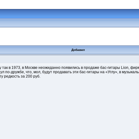
Добавил
у так в 1973, в Москве неожиданно появились в продаже бас-гитары Lion, фи
нул по-дружбе, что, мол, будут продавать эти бас-гитары на «Углу», в музыкал
у редкость за 200 руб.