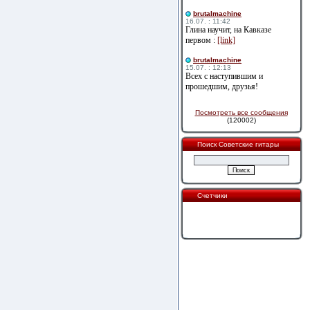
brutalmachine
16.07. : 11:42
Глина научит, на Кавказе
первом :
[link]
brutalmachine
15.07. : 12:13
Всех с наступившим и
прошедшим, друзья!
Посмотреть все сообщения
(120002)
Поиск Советские гитары
Счетчики