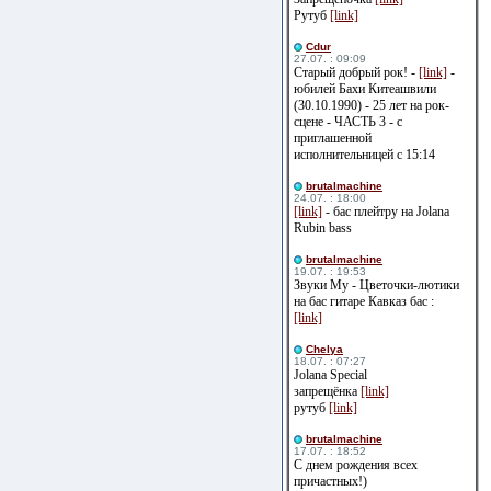
Рутуб
[link]
Cdur
27.07. : 09:09
Старый добрый рок! -
[link]
-
юбилей Бахи Китеашвили
(30.10.1990) - 25 лет на рок-
сцене - ЧАСТЬ 3 - с
приглашенной
исполнительницей с 15:14
brutalmachine
24.07. : 18:00
[link]
- бас плейтру на Jolana
Rubin bass
brutalmachine
19.07. : 19:53
Звуки Му - Цветочки-лютики
на бас гитаре Кавказ бас :
[link]
Сhelya
18.07. : 07:27
Jolana Special
запрещёнка
[link]
рутуб
[link]
brutalmachine
17.07. : 18:52
С днем рождения всех
причастных!)