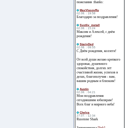
пожелания :thanks:
MaxVlasovRu
02.08. : 19:58
Благодарю за поздравления!
Svetliy_metall
02.08. : 15:24
Максим и Алексей, с днём
рождения!
StariyDed
02.08. : 09:55
С Днём рождения, коллеги!
От всей души желаю крепкого
здоровья, душевного
спокойствия, долгих лет
счастливой жизни, успехов в
делах, благополучия - вам,
вашим родным и близким!
Austin
02.08. : 04:21
Мои поздравления
сегодняшним юбилярам!
Всех благ и мирного неба!
Сhelya
27.07. : 12:34
Russtone Shark
Запрещеночка
[link]