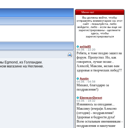
Мини-чат
Вы должны войти, чтобы
отправлять комментарии на этот
сайт - пожалуйста, либо
войдите, либо - если вы еще не
зарегистрированы - щелкните
здесь, чтобы
зарегистрироваться
aelita85
05.08. : 22:20
Ребята, я тоже поздно зашел на
форум. Пропустил. Но, как
говорится, лучше позже...
рмы Egmond, из Голландии.
Алексей, Максим, желаю вам
ьном магазине на Неглинке.
здоровья и творческих побед!!!
Austin
04.08. : 04:58
Михаил, благодарю за
поздравление!)
EbenezerDorset
03.08. : 18:32
Извиняюсь за опоздание...
Максиму (вчера)и Алексею
(сегодня) - поздравления!
Здоровья и бодрости духа!
Всем остальным именинникам -
поздравления и наилучшие