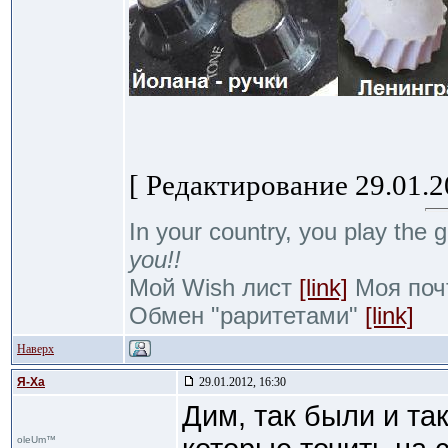
[ Редактирование 29.01.20
In your country, you play the g
you!!
Мой Wish лист
[link]
Моя почт
Обмен "раритетами"
[link]
Наверх
Я-Ха
29.01.2012, 16:30
Дим, так были и та
oleUm™