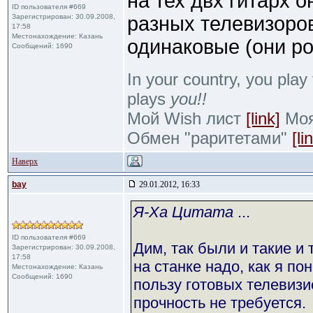
на тех двх гитарх он
ID пользователя #669
Зарегистрирован: 30.09.2008,
разных телевизоров
17:58
Местонахождение: Казань
одинаковые (они ро
Сообщений: 1690
In your country, you play 
plays
you!!
Мой Wish лист
[link]
Моя 
Обмен "раритетами"
[li
Наверх
bay
29.01.2012, 16:33
Я-Ха Цитата
...
ID пользователя #669
Дим, так были и такие и 
Зарегистрирован: 30.09.2008,
17:58
на станке надо, как я п
Местонахождение: Казань
Сообщений: 1690
пользу готовых телевизио
прочность не требуется.