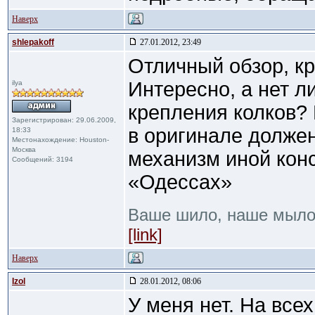
Наверх
shlepakoff
27.01.2012, 23:49
Отличный обзор, кр
Интересно, а нет 
ilya
крепления колков? 
Зарегистрирован: 29.06.2009,
в оригинале долже
18:33
Местонахождение: Houston-
Москва
механизм иной конс
Сообщений: 3194
«Одессах»
Ваше шило, наше мыл
[link]
Наверх
Izol
28.01.2012, 08:06
У меня нет. На все