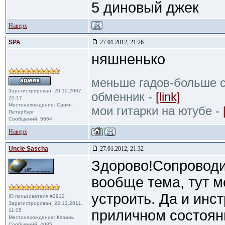
5 диновый джек
Наверх
SPA
27.01.2012, 21:26
няшненько
меньше гадов-больше с
Зарегистрирован: 20.10.2007,
обменник -
[link]
20:17
Местонахождение: Санкт-
мои гитарки на ютубе -
Петербург
Сообщений: 5664
Наверх
Uncle Sascha
27.01.2012, 21:32
Здорово!Сопроводи
вообще тема, тут 
устроить. Да и инс
ID пользователя #2912
Зарегистрирован: 22.12.2011,
11:05
приличном состоян
Местонахождение: Казань
Сообщений: 4085