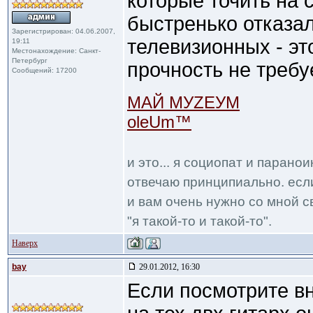
которые точить на 
быстренько отказал
Зарегистрирован: 04.06.2007,
телевизионных - это
19:11
Местонахождение: Санкт-
Петербург
прочность не требу
Сообщений: 17200
МАЙ МУZЕУМ
oleUm™
и это... я социопат и парано
отвечаю принципиально. если
и вам очень нужно со мной с
"я такой-то и такой-то".
Наверх
bay
29.01.2012, 16:30
Если посмотрите вн