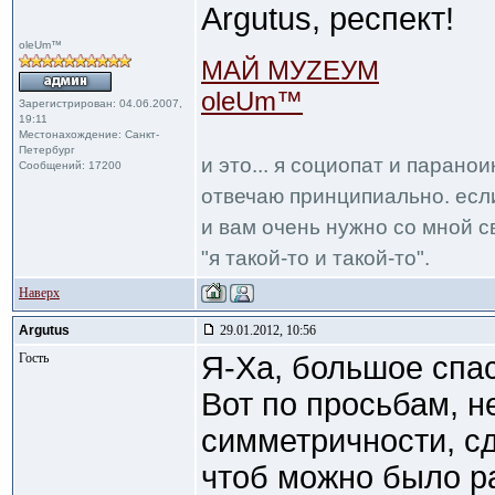
Argutus, респект!
oleUm™
МАЙ МУZЕУМ
oleUm™
Зарегистрирован: 04.06.2007,
19:11
Местонахождение: Санкт-
Петербург
и это... я социопат и парано
Сообщений: 17200
отвечаю принципиально. если
и вам очень нужно со мной с
"я такой-то и такой-то".
Наверх
Argutus
29.01.2012, 10:56
Гость
Я-Ха, большое спа
Вот по просьбам, н
симметричности, с
чтоб можно было р