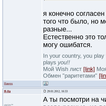
я конечно согласен
того что было, но 
разные...
Естественно это то
могу ошибатся.
In your country, you play 
plays
you!!
Мой Wish лист
[link]
Моя 
Обмен "раритетами"
[li
Наверх
Я-Ха
29.01.2012, 16:33
А ты посмотри на ч
oleUm™