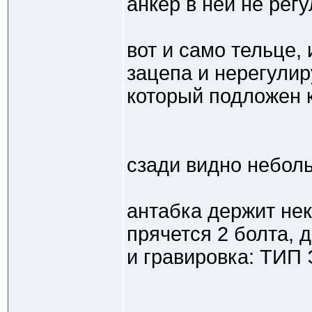
анкер в ней не рег
вот и само тельце,
зацепа и нерегули
который подложен к
сзади видно небол
антабка держит нек
прячется 2 болта,
и гравировка: ТИП