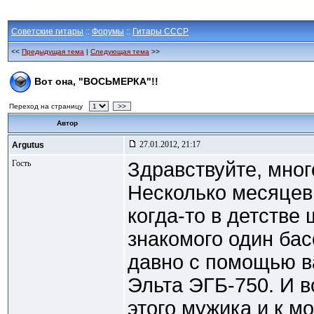
Советские гитары
::
Форумы
::
Гитары СССР
<<
Предыдущая тема
|
Следующая тема
>>
Вот она, "ВОСЬМЕРКА"!!
Переход на страницу
>>
Автор
27.01.2012, 21:17
Argutus
Гость
Здравствуйте, мно
Несколько месяцев 
когда-то в детстве
знакомого один бас
давно с помощью в
Эльта ЭГБ-750. И в
этого мужика и к м