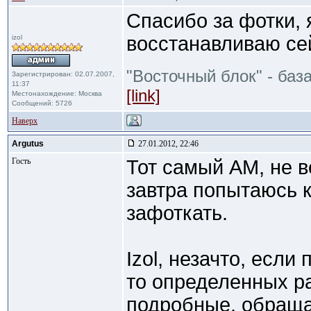
Спасибо за фотки, я
восстанавливаю се
izol
"Восточный блок" - баз
Зарегистрирован: 02.07.2007,
11:37
[link]
Местонахождение: Москва
Сообщений: 5726
Наверх
Argutus
27.01.2012, 22:46
Гость
Тот самый АМ, не в
завтра попытаюсь 
зафоткать.
Izol, незачто, если
то определенных ра
подробные, обраща