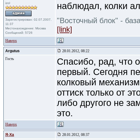
наблюдал, колки а
izol
"Восточный блок" - баз
Зарегистрирован: 02.07.2007,
11:37
[link]
Местонахождение: Москва
Сообщений: 5726
Наверх
Argutus
28.01.2012, 08:22
Гость
Спасибо, рад, что 
первый. Сегодня пе
колковый механизм,
оттиск только от эт
либо другого не за
это.
Наверх
Я-Ха
28.01.2012, 08:37