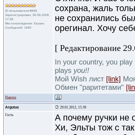
сохрана, жаль толь
ID пользователя #669
Зарегистрирован: 30.09.2008,
не сохранились бы
17:58
Местонахождение: Казань
орегинал. Хочу себ
Сообщений: 1690
[ Редактирование 29.
In your country, you play 
plays
you!!
Мой Wish лист
[link]
Моя 
Обмен "раритетами"
[li
Наверх
Argutus
29.01.2012, 15:39
Гость
А почему ручки не 
Хи, Эльты тож с та