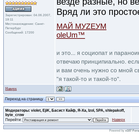
везде разные, но
Вряд ли это просто
Зарегистрирован: 04.06.2007,
19:11
Местонахождение: Санкт-
МАЙ МУZЕУМ
Петербург
Сообщений: 17200
oleUm™
и это... я социопат и парано
отвечаю принципиально. если
и вам очень нужно со мной с
"я такой-то и такой-то".
Наверх
Переход на страницу
>>
Модераторы: violet, EjiK, Басист Кайф, Я-Ха, Izol, SPA, shlepakoff,
byte_crow
Перейти:
Наверх
Powered by
e107 For