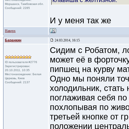
Моршанск, Тамбовская обл.
Сообщений: 2285
И у меня так же
Наверх
Баранкин
24.03.2014, 16:15
Сидим с Робатом, 
может её в форточк
ID пользователя #2776
Зарегистрирован:
пипшец на курву ма
20.10.2011, 10:35
Местонахождение: Белая
Одно мы поняли точ
Церковь, Киев
Сообщений: 2137
xолодильник, стать 
поглаживая себя по
поxлопывая по живо
третьей кнопке от г
положении централ