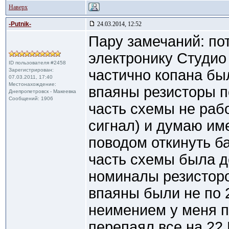
Наверх
-Putnik-
24.03.2014, 12:52
Пару замечаний: по
электронику Студио
ID пользователя #2458
Зарегистрирован:
частично копана бы
07.03.2011, 17:40
Местонахождение:
впаяны резисторы п
Днепропетровск - Макеевка
Сообщений: 1906
часть схемы не раб
сигнал) и думаю им
поводом откинуть б
часть схемы была де
номиналы резисторо
впаяны были не по 2
неимением у меня 
перепаял все на 22