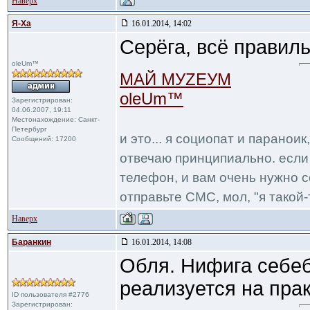
Наверх
Я-Ха
16.01.2014, 14:02
Серёга, всё правиль
oleUm™
МАЙ МУZЕУМ
oleUm™
Зарегистрирован:
04.06.2007, 19:11
Местонахождение: Санкт-
Петербург
и это... я социопат и паранои
Сообщений: 17200
отвечаю принципиально. если 
телефон, и вам очень нужно с
отправьте СМС, мол, "я такой-т
Наверх
Баранкин
16.01.2014, 14:08
Обля. Нифига себеб
реализуется на пра
ID пользователя #2776
Зарегистрирован: