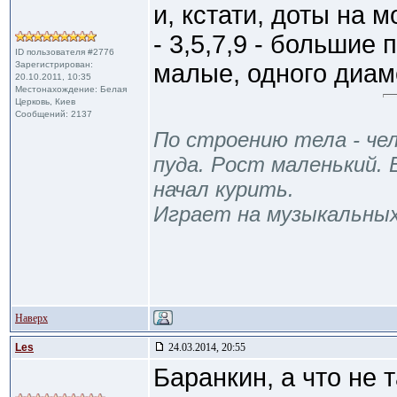
и, кстати, доты на 
- 3,5,7,9 - большие
ID пользователя #2776
Зарегистрирован:
малые, одного диам
20.10.2011, 10:35
Местонахождение: Белая
Церковь, Киев
Сообщений: 2137
По строению тела - чел
пуда. Рост маленький. 
начал курить.
Играет на музыкальны
Наверх
Les
24.03.2014, 20:55
Баранкин, а что не 