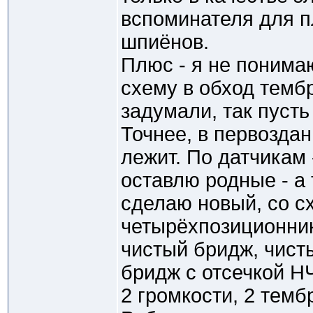
вспоминателя для 
шпиёнов.
Плюс - я не понима
схему в обход тембр
задумали, так пусть 
Точнее, в первозда
лежит. По датчикам 
оставлю родные - а
сделаю новый, со с
четырёхпозиционник
чистый бридж, чисты
бридж с отсечкой НЧ
2 громкости, 2 темб