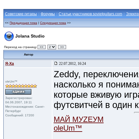
Советские гитары
::
Форумы
::
Статьи участников sovietguitars.com
::
Электр
<<
Предыдущая тема
|
Следующая тема
>>
Jolana Studio
Переход на страницу
<<
>>
Автор
Я-Ха
22.07.2012, 16:24
Zeddy, переключени
насколько я понима
oleUm™
которые вживую игр
Зарегистрирован:
футсвитчей в один к
04.06.2007, 19:11
Местонахождение: Санкт-
Петербург
Сообщений: 17200
МАЙ МУZЕУМ
oleUm™