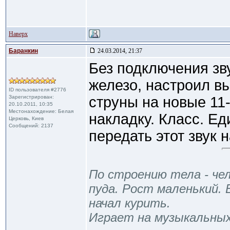
Наверх
Баранкин
24.03.2014, 21:37
Без подключения зв
железо, настроил в
ID пользователя #2776
Зарегистрирован:
струны на новые 11-
20.10.2011, 10:35
Местонахождение: Белая
накладку. Класс. Ед
Церковь, Киев
Сообщений: 2137
передать этот звук н
По строению тела - чел
пуда. Рост маленький. 
начал курить.
Играет на музыкальны