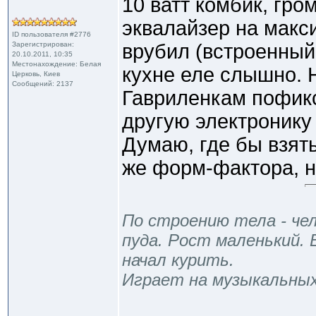
10 ватт комбик, гро
эквалайзер на макс
ID пользователя #2776
Зарегистрирован:
врубил (встроенный 
20.10.2011, 10:35
Местонахождение: Белая
кухне еле слышно. 
Церковь, Киев
Сообщений: 2137
Гавриленкам пофикс
другую электронику 
Думаю, где бы взять
же форм-фактора, 
По строению тела - чел
пуда. Рост маленький. 
начал курить.
Играет на музыкальны