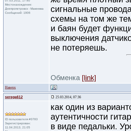
07.03.2011, 17:40
Местонахождение:
сигнальные провода
Днепропетровск - Макеевка
Сообщений: 1906
схемы на том же те
и баян будет функц
выключения датчико
не потеряешь.
Обменка
[link]
Наверх
serega612
25.03.2014, 07:36
как один из вариант
аутентичности гита
ID пользователя #3783
Зарегистрирован:
в виде педальки. У
11.04.2013, 21:05