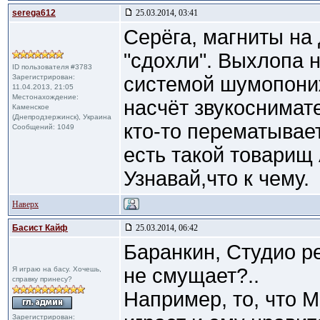
serega612
25.03.2014, 03:41
Серёга, магниты на
"сдохли". Выхлопа н
ID пользователя #3783
Зарегистрирован:
системой шумопониж
11.04.2013, 21:05
Местонахождение:
насчёт звукоснимат
Каменское
(Днепродзержинск), Украина
кто-то перематывает
Сообщений: 1049
есть такой товарищ
Узнавай,что к чему.
Наверх
Басист Кайф
25.03.2014, 06:42
Баранкин, Студио р
не смущает?..
Я играю на басу. Хочешь,
справку принесу?
Например, то, что М
Зарегистрирован: