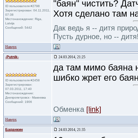
"баян" чистить? Дат
ID пользователя #2798
Зарегистрирован: 04.11.2011,
Хотя сделано там н
07:38
Местонахождение: Riga,
Latvija
Дак ведь я -- дитя приро
Сообщений: 5442
Пусть дурное, но -- дитя
Наверх
-Putnik-
24.03.2014, 21:25
да там мимо баяна н
шибко жрет его баян
ID пользователя #2458
Зарегистрирован:
07.03.2011, 17:40
Местонахождение:
Днепропетровск - Макеевка
Сообщений: 1906
Обменка
[link]
Наверх
Баранкин
24.03.2014, 21:35