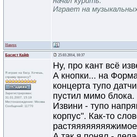
начал курить.
Играет на музыкальны
Наверх
Басист Кайф
25.03.2014, 10:37
Ну, про кант всё изв
А кнопки... на Форм
Я играю на басу. Хочешь,
справку принесу?
концерта тупо датчи
пустил мимо блока.
Зарегистрирован:
31.01.2007, 15:19
Местонахождение: Москва
Извини - тупо напр
Сообщений: 11770
корпус". Как-то сло
растяяяяяяяяжимо
А так я понял - дел