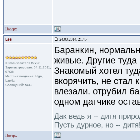
Наверх
Les
24.03.2014, 21:45
Баранкин, нормальн
живые. Другие туда 
ID пользователя #2798
Зарегистрирован: 04.11.2011,
Знакомый хотел ту
07:38
Местонахождение: Riga,
вкорячить, не стал к
Latvija
Сообщений: 5442
влезали. отрубил ба
одном датчике оста
Дак ведь я -- дитя приро
Пусть дурное, но -- дитя
Наверх