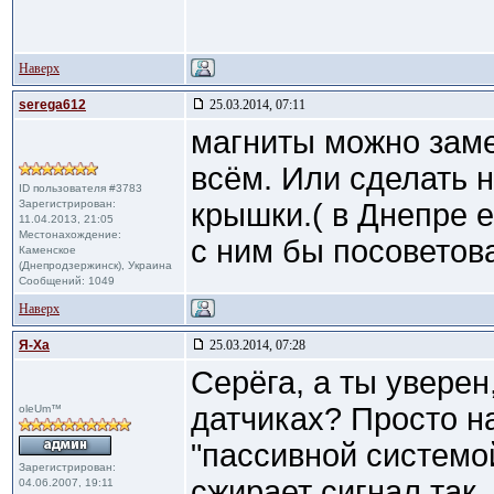
Наверх
serega612
25.03.2014, 07:11
магниты можно заме
всём. Или сделать 
ID пользователя #3783
Зарегистрирован:
крышки.( в Днепре е
11.04.2013, 21:05
Местонахождение:
с ним бы посоветов
Каменское
(Днепродзержинск), Украина
Сообщений: 1049
Наверх
Я-Ха
25.03.2014, 07:28
Серёга, а ты уверен
датчиках? Просто на
oleUm™
"пассивной систем
Зарегистрирован:
сжирает сигнал так,
04.06.2007, 19:11