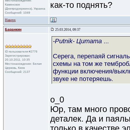
Местонахождение:
как-то поднять?
Каменское
(Днепродзержинск), Украина
Сообщений: 1049
Наверх
Баранкин
25.03.2014, 09:37
-Putnik- Цитата
...
ID пользователя #2776
Серега, перепаяй сигналь
Зарегистрирован:
20.10.2011, 10:35
схемы на том же тембробл
Местонахождение: Белая
Церковь, Киев
функции включения/выклю
Сообщений: 2137
звуке не потеряешь.
о_0
Юр, там много пров
деталек. Да и паял
только в качестве э