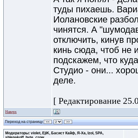
туды пихаешь. Вари
Иолановские разбол
чинятся. А "шумодав
отключить, кинув пр
кинь сюда, чтоб не 
подскажем, что куда
Студио - они... хор
деле.
[ Редактирование 25.0
Наверх
Переход на страницу
<<
>>
Модераторы: violet, EjiK, Басист Кайф, Я-Ха, Izol, SPA,
shlepakoff, byte_crow