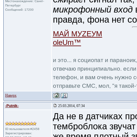
Местонахождение: Санкт-
Петербург
микрофонный вход
Сообщений: 17200
правда, фона нет со
МАЙ МУZЕУМ
oleUm™
и это... я социопат и паранои
отвечаю принципиально. если 
телефон, и вам очень нужно с
отправьте СМС, мол, "я такой-т
Наверх
-Putnik-
25.03.2014, 07:34
Да не в датчиках п
темброблока звучат 
ID пользователя #2458
Зарегистрирован:
же время плотный з