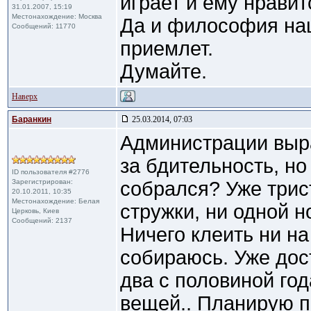
играет и ему нравит
31.01.2007, 15:19
Местонахождение: Москва
Да и философия наш
Сообщений: 11770
приемлет.
Думайте.
Наверх
Баранкин
25.03.2014, 07:03
Администрации выр
за бдительность, но 
ID пользователя #2776
Зарегистрирован:
собрался? Уже трист
20.10.2011, 10:35
Местонахождение: Белая
стружки, ни одной н
Церковь, Киев
Сообщений: 2137
Ничего клеить ни на 
собираюсь. Уже дос
два с половиной го
вещей.. Планирую п