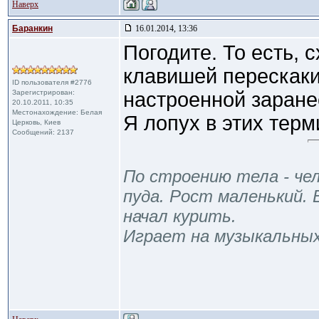
Наверх
Баранкин
16.01.2014, 13:36
Погодите. То есть, 
клавишей перескаки
ID пользователя #2776
Зарегистрирован:
настроенной заране
20.10.2011, 10:35
Местонахождение: Белая
Я лопух в этих терм
Церковь, Киев
Сообщений: 2137
По строению тела - чел
пуда. Рост маленький. 
начал курить.
Играет на музыкальны