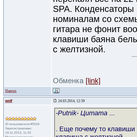
SPA. Конденсаторы 
номиналам со схемы
гитара не фонит во
клавиши баяна белы
с желтизной.
Обменка
[link]
Наверх
wolf
24.03.2014, 12:59
-Putnik- Цитата
...
ID пользователя #5529
. Еще почему то клавиши
Зарегистрирован:
19.11.2013, 11:20
клавиша с желтизной.
Местонахождение: