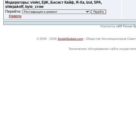
Модераторы: violet, EjiK, Басист Кайф, Я-Ха, Izol, SPA,
shlepakoff, byte_crow
Перейти:
Наверх
Powered by
e107 Forum S
© 2006 - 2026
SovietGuitars.com
- Общество Коллекционеров Совет
Техническое обслуживание сайта осуществл