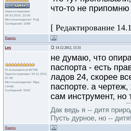
что-то не припомню т
Зарегистрирован:
09.03.2010, 23:00
Местонахождение: РнД
Сообщений: 1099
[ Редактирование 14.1
Наверх
Les
14.12.2012, 15:31
не думаю, что опира
паспорта - есть прав
ID пользователя #2798
Зарегистрирован: 04.11.2011,
ладов 24, скорее вс
07:38
Местонахождение: Riga,
паспорте. а чертеж,
Latvija
Сообщений: 5442
сам инструмент, но 
Дак ведь я -- дитя приро
Пусть дурное, но -- дитя
Наверх