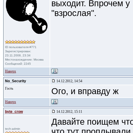
выходит. Впрочем у
"взрослая".
ID пользователя #771
Зарегистрирован:
23.11.2008, 23:34
Местонахождение: Москва
Сообщений: 2245
Наверх
No_Security
14.12.2012, 14:54
Гость
Ого, и вправду ж
Наверх
byte_crow
14.12.2012, 15:11
Давайте поищем что
что тут проплывали,
tech-admin