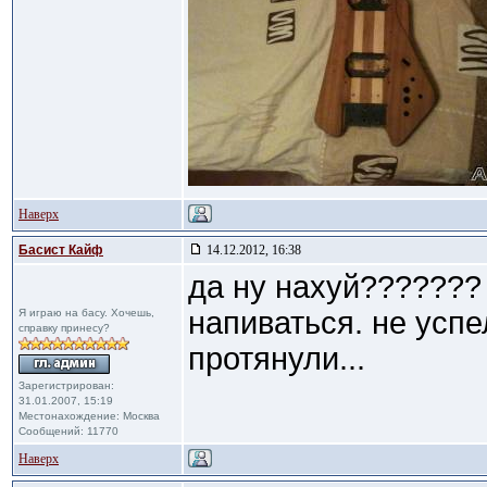
Наверх
Басист Кайф
14.12.2012, 16:38
да ну нахуй???????
напиваться. не успе
Я играю на басу. Хочешь,
справку принесу?
протянули...
Зарегистрирован:
31.01.2007, 15:19
Местонахождение: Москва
Сообщений: 11770
Наверх