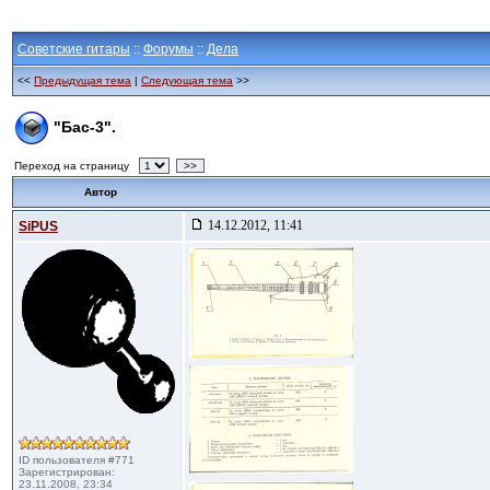
Советские гитары
::
Форумы
::
Дела
<<
Предыдущая тема
|
Следующая тема
>>
"Бас-3".
Переход на страницу
>>
Автор
14.12.2012, 11:41
SiPUS
ID пользователя #771
Зарегистрирован:
23.11.2008, 23:34