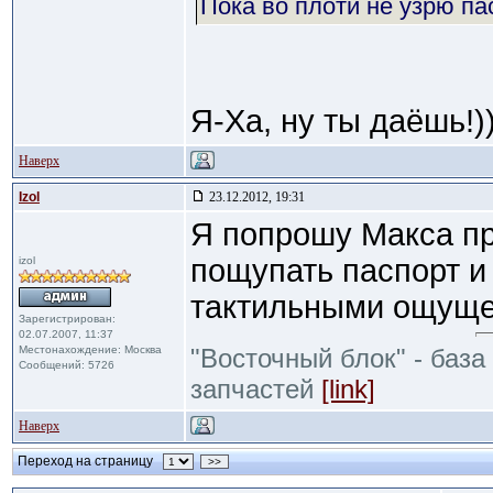
Пока во плоти не узрю па
Я-Ха, ну ты даёшь!))
Наверх
Izol
23.12.2012, 19:31
Я попрошу Макса пр
пощупать паспорт и
izol
тактильными ощуще
Зарегистрирован:
02.07.2007, 11:37
Местонахождение: Москва
"Восточный блок" - база
Сообщений: 5726
запчастей
[link]
Наверх
Переход на страницу
>>