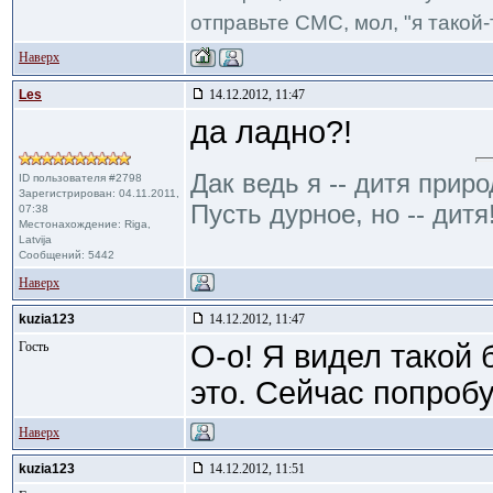
отправьте СМС, мол, "я такой-т
Наверх
Les
14.12.2012, 11:47
да ладно?!
Дак ведь я -- дитя приро
ID пользователя #2798
Зарегистрирован: 04.11.2011,
Пусть дурное, но -- дитя
07:38
Местонахождение: Riga,
Latvija
Сообщений: 5442
Наверх
kuzia123
14.12.2012, 11:47
Гость
О-о! Я видел такой 
это. Сейчас попроб
Наверх
kuzia123
14.12.2012, 11:51