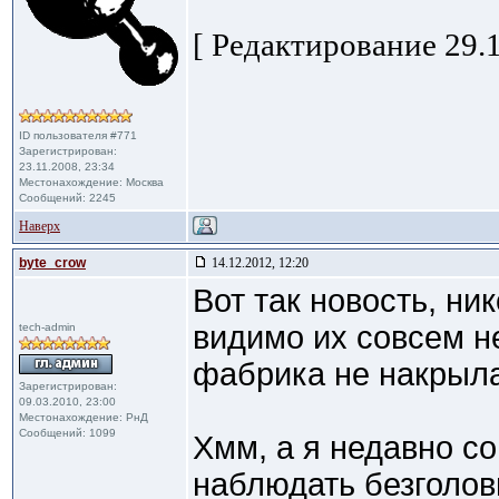
[ Редактирование 29.1
ID пользователя #771
Зарегистрирован:
23.11.2008, 23:34
Местонахождение: Москва
Сообщений: 2245
Наверх
byte_crow
14.12.2012, 12:20
Вот так новость, ник
видимо их совсем н
tech-admin
фабрика не накрыла
Зарегистрирован:
09.03.2010, 23:00
Местонахождение: РнД
Сообщений: 1099
Хмм, а я недавно с
наблюдать безголов