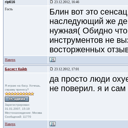
rip616
23.12.2012, 16:46
Гость
Блин вот это сенсац
наследующий же ден
нужная( Обидно что
инструментов не вы
восторженных отзыв
Наверх
Басист Кайф
23.12.2012, 17:01
да просто люди охуел
не поверил. я и сам
Я играю на басу. Хочешь,
справку принесу?
Зарегистрирован:
31.01.2007, 15:19
Местонахождение: Москва
Сообщений: 11770
Наверх