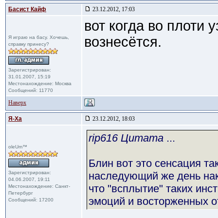
Басист Кайф
23.12.2012, 17:03
вот когда во плоти у
вознесётся.
Я играю на басу. Хочешь,
справку принесу?
Зарегистрирован:
31.01.2007, 15:19
Местонахождение: Москва
Сообщений: 11770
Наверх
Я-Ха
23.12.2012, 18:03
rip616 Цитата
...
oleUm™
Блин вот это сенсация та
Зарегистрирован:
наследующий же день нак
04.06.2007, 19:11
что "всплытие" таких ин
Местонахождение: Санкт-
Петербург
эмоций и восторженных о
Сообщений: 17200