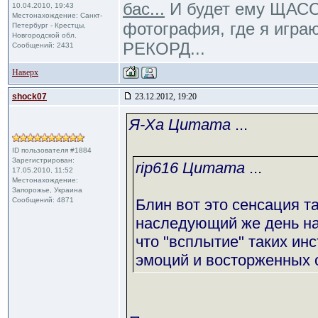
бас...
И будет ему ЩАССТ
10.04.2010, 19:43
Местонахождение: Санкт-
фотография, где я игра
Петербург - Крестцы,
Новгородской обл.
РЕКОРД...
Сообщений: 2431
Наверх
shock07
23.12.2012, 19:20
Я-Ха Цитата
...
ID пользователя #1884
Зарегистрирован:
rip616 Цитата
...
17.05.2010, 11:52
Местонахождение:
Запорожье, Украина
Сообщений: 4871
Блин вот это сенсация т
наследующий же день на
что "всплытие" таких ин
эмоций и восторженных 