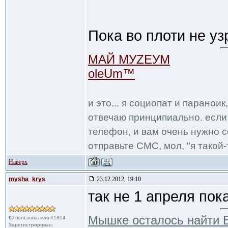
Пока во плоти не уз
МАЙ МУZЕУМ
oleUm™
и это... я социопат и паранои
отвечаю принципиально. если 
телефон, и вам очень нужно с
отправьте СМС, мол, "я такой-т
Наверх
mysha_krys
23.12.2012, 19:10
так не 1 апреля пока
Мышке осталось найти В
ID пользователя #1814
Зарегистрирован: