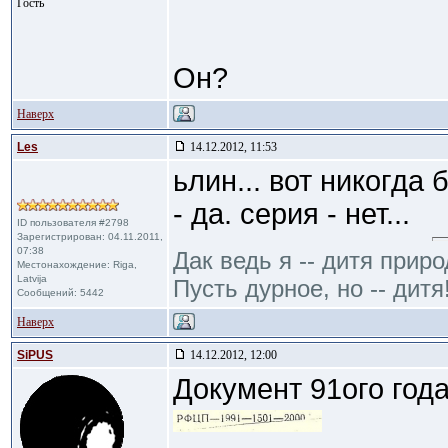
Гость
Он?
Наверх
Les
14.12.2012, 11:53
ьлин... вот никогда
- да. серия - нет...
ID пользователя #2798
Зарегистрирован: 04.11.2011,
07:38
Дак ведь я -- дитя приро
Местонахождение: Riga,
Latvija
Пусть дурное, но -- дитя
Сообщений: 5442
Наверх
SiPUS
14.12.2012, 12:00
Документ 91ого года