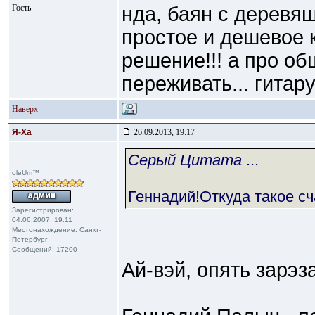
Гость
нда, баян с деревя
простое и дешевое 
решение!!! а про об
переживать... гитар
Наверх
Я-Ха
26.09.2013, 19:17
Cерый Цитата
...
oleUm™
Геннадий!Откуда такое с
Зарегистрирован:
04.06.2007, 19:11
Местонахождение: Санкт-
Петербург
Сообщений: 17200
Ай-вэй, опять зарэз