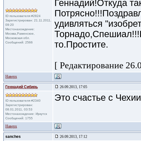
Геннадий!Откуда та
Потрясно!!!Поздрав
ID пользователя #2824
Зарегистрирован: 21.11.2011,
удивляться "изобре
09:20
Местонахождение:
Торнадо,Спешиал!!!
Москва,Раменское,
Московская обл.
то.Простите.
Сообщений: 2566
[ Редактирование 26.0
Наверх
Геннадий Сибирь
26.09.2013, 17:05
Это счастье с Чехии
ID пользователя #2340
Зарегистрирован:
08.01.2011, 03:53
Местонахождение: Иркутск
Сообщений: 1755
Наверх
sanches
26.09.2013, 17:12