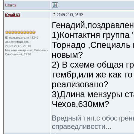
Наверх
Юрий 63
27.09.2013, 05:52
Генадий,поздравлен
1)Контактня группа 
ID пользователя #3240
Зарегистрирован:
Торнадо ,Специаль 
20.05.2012, 20:18
Местонахождение: Смоленск
новым?
Сообщений: 2210
2) В схеме общая г
тембр,или же как то
реализовано?
3)Длина мензуры ст
Чехов,630мм?
Вредный тип,с обострё
справедливости...