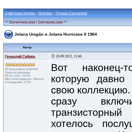
Советские гитары
::
Форумы
::
Гитары Соцлагеря
<<
Предыдущая тема
|
Следующая тема
>>
Jolana Uragán и Jolana Hurricane II 1964
Автор
26.09.2013, 13:46
Геннадий Сибирь
Вот наконец-т
ID пользователя #2340
Зарегистрирован:
которую давно 
08.01.2011, 03:53
Местонахождение: Иркутск
Сообщений: 1755
свою коллекцию. 
сразу вклю
транзисторны
хотелось посл