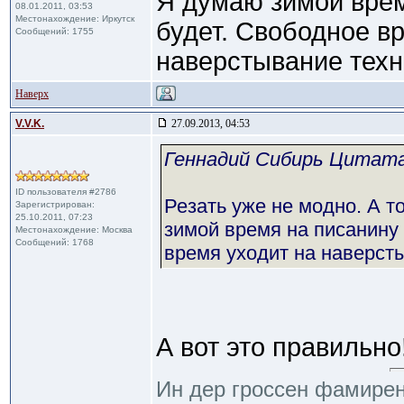
Я думаю зимой вре
08.01.2011, 03:53
Местонахождение: Иркутск
будет. Свободное в
Сообщений: 1755
наверстывание техни
Наверх
V.V.K.
27.09.2013, 04:53
Геннадий Сибирь Цитат
ID пользователя #2786
Резать уже не модно. А 
Зарегистрирован:
25.10.2011, 07:23
зимой время на писанину
Местонахождение: Москва
Сообщений: 1768
время уходит на наверсты
А вот это правильно
Ин дер гроссен фамирен