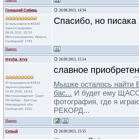
Наверх
Геннадий Сибирь
26.09.2013, 14:54
Спасибо, но писака
ID пользователя #2340
Зарегистрирован:
08.01.2011, 03:53
Местонахождение: Иркутск
Сообщений: 1755
Наверх
mysha_krys
26.09.2013, 15:14
славное приобретен
Мышке осталось найти В
ID пользователя #1814
Зарегистрирован:
бас...
И будет ему ЩАССТ
10.04.2010, 19:43
Местонахождение: Санкт-
фотография, где я игра
Петербург - Крестцы,
Новгородской обл.
РЕКОРД...
Сообщений: 2431
Наверх
Cерый
26.09.2013, 15:55