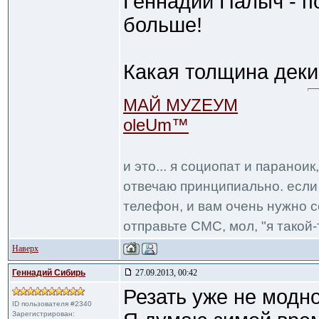
Геннадий Палыч - 
больше!
Какая толщина деки
МАЙ МУZЕУМ
oleUm™
и это... я социопат и паранои
отвечаю принципиально. если 
телефон, и вам очень нужно с
отправьте СМС, мол, "я такой-т
Наверх
Геннадий Сибирь
27.09.2013, 00:42
Резать уже не модно
ID пользователя #2340
Зарегистрирован: