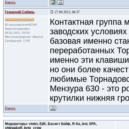
Наверх
Геннадий Сибирь
27.09.2013, 06:37
Контактная группа 
ID пользователя #2340
заводских условиях 
Зарегистрирован:
08.01.2011, 03:53
Местонахождение: Иркутск
базовая именно ста
Сообщений: 1755
переработанных Тор
именно эти клавиши
но они более качес
любимые Торнадовс
Мензура 630 - это 
крутилки нижняя гр
Наверх
Модераторы: violet, EjiK, Басист Кайф, Я-Ха, Izol, SPA,
shlepakoff, byte_crow