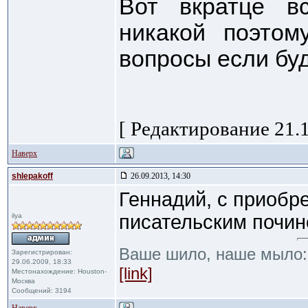
Вот вкратце в
никакой поэтом
вопросы если буд
[ Редактирование 21.1
Наверх
shlepakoff
26.09.2013, 14:30
Геннадий, с приобр
писательским почи
ilya
Ваше шило, наше мыло
Зарегистрирован:
29.06.2009, 18:33
[link]
Местонахождение: Houston-
Москва
Сообщений: 3194