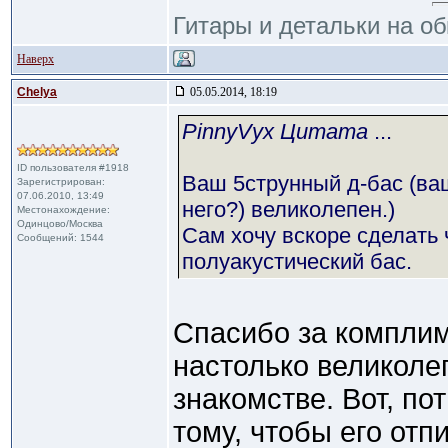
Гитары и детальки на о
Наверх
Сhelya
05.05.2014, 18:19
PinnyVyx Цитата
...
ID пользователя #1918
Ваш 5струнный д-бас (ваш
Зарегистрирован:
07.06.2010, 13:49
него?) великолепен.)
Местонахождение:
Одинцово/Москва
Сам хочу вскоре сделать 
Сообщений: 1544
полуакустический бас.
Спасибо за комплим
настолько великол
знакомстве. Вот, по
тому, чтобы его от