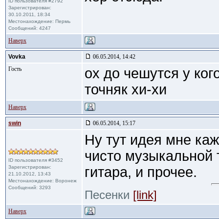
ID пользователя #2792
Зарегистрирован:
30.10.2011, 18:34
Местонахождение: Пермь
Сообщений: 4247
Наверх
Vovka
06.05.2014, 14:42
Гость
ох до чешутся у ког
точняк хи-хи
Наверх
swin
06.05.2014, 15:17
Ну тут идея мне каж
чисто музыкальной 
ID пользователя #3452
Зарегистрирован:
гитара, и прочее.
21.10.2012, 13:43
Местонахождение: Воронеж
Сообщений: 3293
Песенки
[link]
Наверх