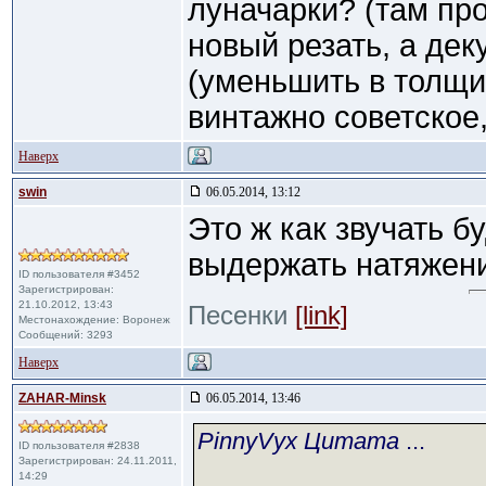
луначарки? (там про
новый резать, а дек
(уменьшить в толщин
винтажно советское,
Наверх
swin
06.05.2014, 13:12
Это ж как звучать б
выдержать натяжения
ID пользователя #3452
Зарегистрирован:
21.10.2012, 13:43
Песенки
[link]
Местонахождение: Воронеж
Сообщений: 3293
Наверх
ZAHAR-Minsk
06.05.2014, 13:46
PinnyVyx Цитата
...
ID пользователя #2838
Зарегистрирован: 24.11.2011,
14:29