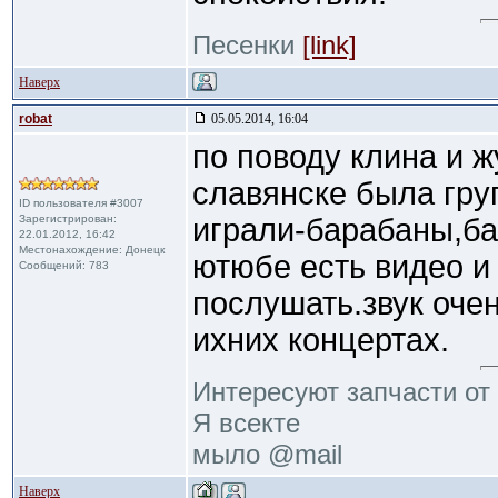
Песенки
[link]
Наверх
robat
05.05.2014, 16:04
по поводу клина и ж
славянске была груп
ID пользователя #3007
Зарегистрирован:
играли-барабаны,ба
22.01.2012, 16:42
Местонахождение: Донецк
ютюбе есть видео и
Сообщений: 783
послушать.звук оче
ихних концертах.
Интересуют запчасти от 
Я всекте
мыло @mail
Наверх