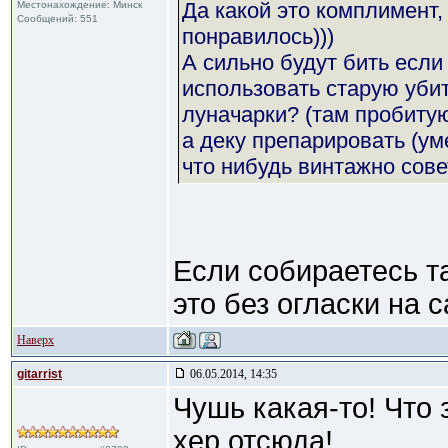
Да какой это комплимент,
Местонахождение: Минск
Сообщений: 551
понравилось)))
А сильно будут бить если
использовать старую убит
луначарки? (там пробитую 
а деку препарировать (ум
что нибудь винтажно сове
Если собираетесь т
это без огласки на с
Наверх
gitarrist
06.05.2014, 14:35
Чушь какая-то! Что 
хер отсюда!