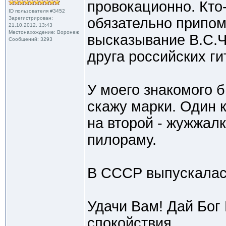
провокационно. Кто
ID пользователя #3452
Зарегистрирован:
обязательно припом
21.10.2012, 13:43
Местонахождение: Воронеж
высказывание В.С.
Сообщений: 3293
друга российских ги
У моего знакомого б
скажу марки. Один к
на второй - жужжалк
пилораму.
В СССР выпускалась
Удачи Вам! Дай Бог
спокойствия.