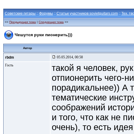
Советские гитары
::
Форумы
::
Статьи участников sovietguitars.com
::
Тех. тв
<<
Предыдущая тема
|
Следующая тема
>>
Чешутся руки пионерить)))
Автор
05.05.2014, 00:58
rbdm
Гость
такой я человек, ру
отпионерить чего-ни
порадикальнее)) А т
тематические инстр
соображений истор
и того, что как не п
очень), то есть иде