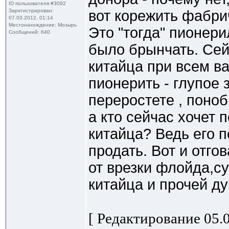
ID пользователя #3092
Зарегистрирован:
вот корежить фабри
07.03.2012, 01:14
Местонахождение: Мозырь
Это "тогда" пионери
Сообщений: 640
было брынчать. Сейч
китайца при всем в
пионерить - глупое 
переростете , поно
а кто сейчас хочет 
китайца? Ведь его п
продать. Вот и отго
от врезки флойда,су
китайца и прочей ду
[ Редактирование 05.0