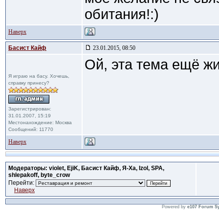
обитания!:)
Наверх
Басист Кайф
23.01.2015, 08:50
Ой, эта тема ещё жи
Я играю на басу. Хочешь,
справку принесу?
Зарегистрирован:
31.01.2007, 15:19
Местонахождение: Москва
Сообщений: 11770
Наверх
Модераторы: violet, EjiK, Басист Кайф, Я-Ха, Izol, SPA,
shlepakoff, byte_crow
Перейти:
Наверх
Powered by
e107 Forum S