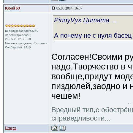
Юрий 63
05.05.2014, 16:37
PinnyVyx Цитата
...
ID пользователя #3240
А почему не с нуля басец
Зарегистрирован:
20.05.2012, 20:18
Местонахождение: Смоленск
Сообщений: 2210
Согласен!Своими ру
надо.Творчество в 
вообще,придут мод
пиздюлей,заодно и 
чешем!
Вредный тип,с обострё
справедливости...
Наверх