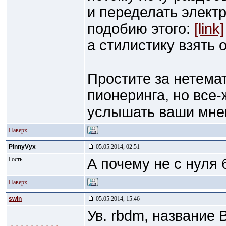
и переделать электр
подобию этого:
[link]
а стилистику взять 
Простите за нетема
пионеринга, но все
услышать ваши мне
Наверх
PinnyVyx
05.05.2014, 02:51
Гость
А почему не с нуля 
Наверх
swin
05.05.2014, 15:46
Ув. rbdm, название