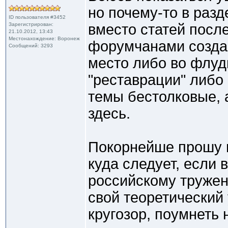
но почему-то в разд
ID пользователя #3452
Зарегистрирован:
вместо статей посл
21.10.2012, 13:43
Местонахождение: Воронеж
форумчанами созда
Сообщений: 3293
место либо во флуд
"реставрации" либо 
темы бестолковые, 
здесь.
Покорнейше прошу 
куда следует, если
российскому тружен
свой теоретический
кругозор, поумнеть 