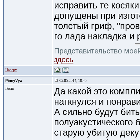
исправить те косяки
допущены при изго
толстый гриф, "про
го лада накладка и 
Представительство моей
здесь
Наверх
PinnyVyx
05.05.2014, 18:45
Гость
Да какой это компл
наткнулся и понрави
А сильно будут бить
полуакустического 
старую убитую деку