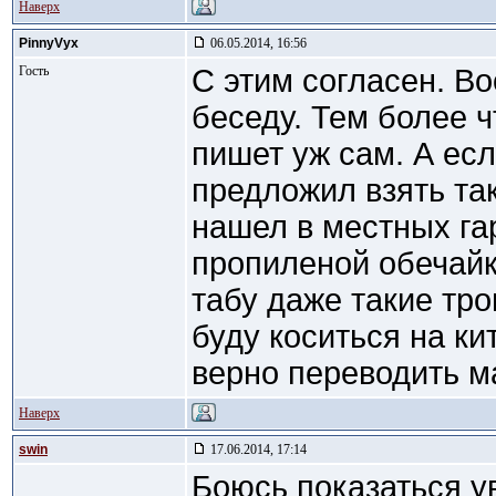
Наверх
PinnyVyx
06.05.2014, 16:56
Гость
С этим согласен. В
беседу. Тем более ч
пишет уж сам. А есл
предложил взять так
нашел в местных га
пропиленой обечайк
табу даже такие тро
буду коситься на ки
верно переводить м
Наверх
swin
17.06.2014, 17:14
Боюсь показаться у