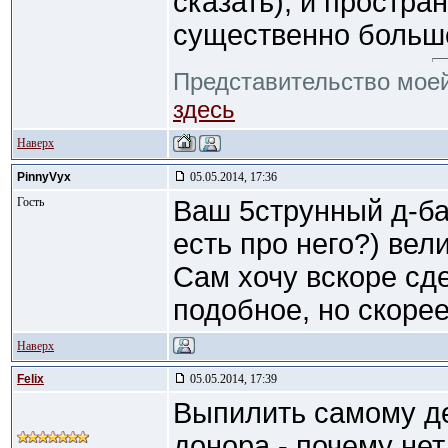
сказать), и простра
существенно больш
Представительство моей
здесь
Наверх
PinnyVyx
05.05.2014, 17:36
Гость
Ваш 5струнный д-ба
есть про него?) вел
Сам хочу вскоре сд
подобное, но скорее
Наверх
Felix
05.05.2014, 17:39
Выпилить самому де
донора - почему нет