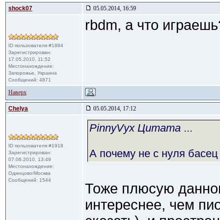
shock07
05.05.2014, 16:59
rbdm, а что играешь
ID пользователя #1884
Зарегистрирован:
17.05.2010, 11:52
Местонахождение:
Запорожье, Украина
Сообщений: 4871
Наверх
Сhelya
05.05.2014, 17:12
PinnyVyx Цитата
...
ID пользователя #1918
А почему не с нуля басец
Зарегистрирован:
07.06.2010, 13:49
Местонахождение:
Одинцово/Москва
Сообщений: 1544
Тоже плюсую данног
интереснее, чем пио