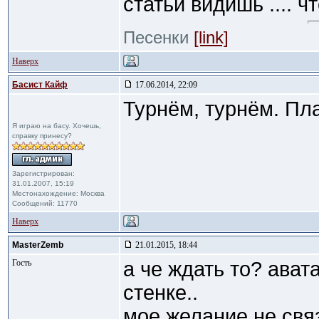
статьи видишь .... ч
Песенки
[link]
Наверх
Басист Кайф
17.06.2014, 22:09
Турнём, турнём. Пла
Я играю на басу. Хочешь,
справку принесу?
Зарегистрирован:
31.01.2007, 15:19
Местонахождение: Москва
Сообщений: 11770
Наверх
MasterZemb
21.01.2015, 18:44
Гость
а че ждать то? авата
стенке..
мое желание не свя