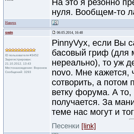
На это я резонно пр
нуля. Вообщем-то ла
Наверх
swin
06.05.2014, 16:48
PinnyVyx, если Вы 
басовый гриф (для 
ID пользователя #3452
Зарегистрирован:
нереально), то уж д
21.10.2012, 13:43
Местонахождение: Воронеж
novo. Мне кажется, 
Сообщений: 3293
сотворить, а потом 
ветку форума. А то
получается. За ман
теме нас могут и того
Песенки
[link]