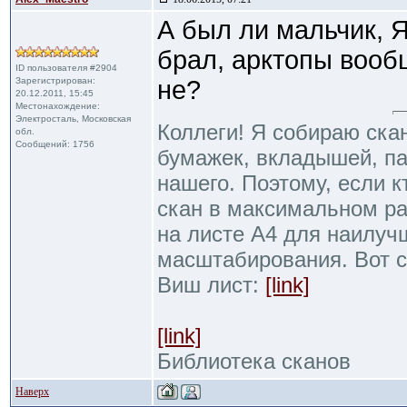
А был ли мальчик, Я
брал, арктопы вообщ
ID пользователя #2904
Зарегистрирован:
не?
20.12.2011, 15:45
Местонахождение:
Электросталь, Московская
Коллеги! Я собираю ска
обл.
Сообщений: 1756
бумажек, вкладышей, пак
нашего. Поэтому, если к
скан в максимальном р
на листе А4 для наилуч
масштабирования. Вот 
Виш лист:
[link]
[link]
Библиотека сканов
Наверх