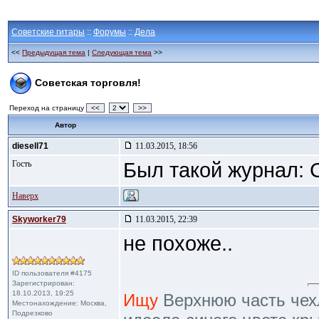
Советские гитары
::
Форумы
::
Дела
<<
Предыдущая тема
|
Следующая тема
>>
Советская торговля!
Переход на страницу
<<
>>
Автор
diesell71
11.03.2015, 18:56
Гость
Был такой журнал: 
Наверх
Skyworker79
11.03.2015, 22:39
не похоже..
ID пользователя #4175
Зарегистрирован:
18.10.2013, 19:25
Ищу
Верхнюю часть чехл
Местонахождение: Москва,
Подрезково