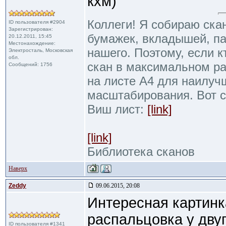
кхм)
Коллеги! Я собираю ска
ID пользователя #2904
Зарегистрирован:
бумажек, вкладышей, пак
20.12.2011, 15:45
Местонахождение:
нашего. Поэтому, если к
Электросталь, Московская
обл.
скан в максимальном р
Сообщений: 1756
на листе А4 для наилуч
масштабирования. Вот 
Виш лист:
[link]
[link]
Библиотека сканов
Наверх
Zeddy
09.06.2015, 20:08
Интересная картинка
распальцовка у дву
ID пользователя #1341