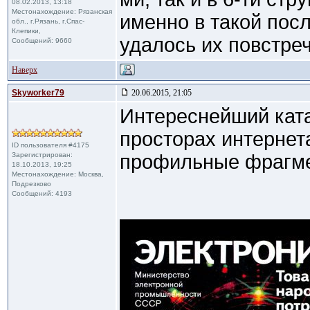
08.02.2013, 13:18
Местонахождение: Рязанская
именно в такой пос
обл., г.Рязань, г.Спас-
Клепики,
удалось их повстреч
Сообщений: 9660
Наверх
Skyworker79
20.06.2015, 21:05
Интереснейший ката
просторах интерне
ID пользователя #4175
Зарегистрирован:
профильные фрагм
18.10.2013, 19:25
Местонахождение: Москва,
Подрезково
Сообщений: 4193