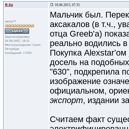
Я-Ха
18.06.2015, 07:35
Мальчик был. Пере
аксакалов (в т.ч., у
oleUm™
отца Greeb'a) показ
Зарегистрирован:
реально водились в
04.06.2007, 19:11
Местонахождение: Санкт-
Петербург
Покупка Alexstar'ом
Сообщений: 17200
досель на подобных
"630", подкрепила п
изображение означе
официальном, ори
экспорт
, издании з
Считаем факт суще
электрифицированн