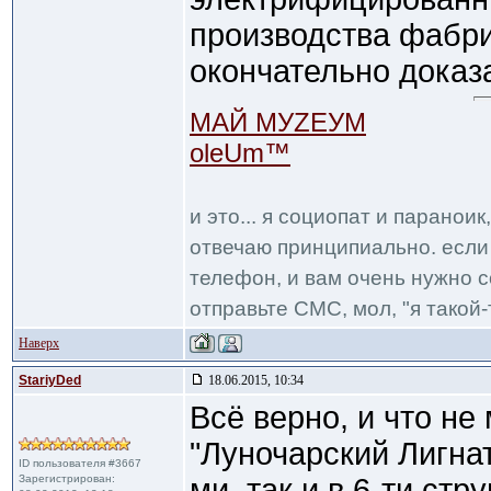
производства фабри
окончательно доказ
МАЙ МУZЕУМ
oleUm™
и это... я социопат и паранои
отвечаю принципиально. если 
телефон, и вам очень нужно с
отправьте СМС, мол, "я такой-т
Наверх
StariyDed
18.06.2015, 10:34
Всё верно, и что не
"Луночарский Лигнат
ID пользователя #3667
Зарегистрирован:
ми, так и в 6-ти стр