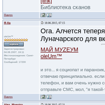
[link]
Библиотека сканов
Наверх
Я-Ха
18.06.2015, 07:15
Ога. Алчется тепер
Луначарского для в
oleUm™
МАЙ МУZЕУМ
Зарегистрирован:
04.06.2007, 19:11
oleUm™
Местонахождение: Санкт-
Петербург
Сообщений: 17200
и это... я социопат и паранои
отвечаю принципиально. если 
телефон, и вам очень нужно с
отправьте СМС, мол, "я такой-т
Наверх
Alex_Maestro
18.06.2015, 07:21