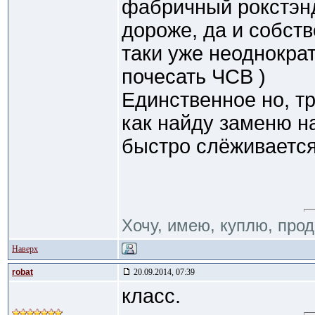
фабричный рокстэнд
дороже, да и собств
таки уже неоднокра
почесать ЧСВ )
Единственное но, т
как найду заменю на
быстро слёживается
Хочу, имею, куплю, про
Наверх
robat
20.09.2014, 07:39
класс.