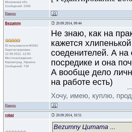
Московская обл.
Сообщений: 2566
Наверх
Bezumny
20.09.2014, 09:44
Не знаю, как на пра
кажется хлипенькой
ID пользователя #3362
Зарегистрирован:
соеденителей. А на
12.08.2012, 12:50
Местонахождение:
посредике и она поч
Кировоград, Украина
Сообщений: 736
А вообще дело лично
на работе есть)
Хочу, имею, куплю, про
Наверх
robat
20.09.2014, 10:51
Bezumny Цитата
...