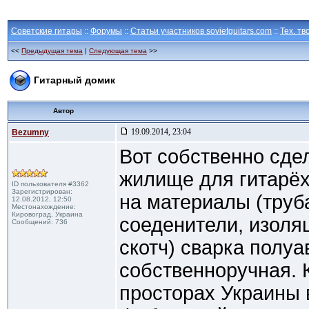
Советские гитары
::
Форумы
::
Статьи участников sovietguitars.com
::
Тех. тв
<<
Предыдущая тема
|
Следующая тема
>>
Гитарный домик
Автор
19.09.2014, 23:04
Bezumny
Вот собственно сде
жилище для гитарёх
ID пользователя #3362
Зарегистрирован:
на материалы (труба
12.08.2012, 12:50
Местонахождение:
Кировоград, Украина
соеденители, изоля
Сообщений: 736
скотч) сварка полу
собственноручная. 
просторах Украины 