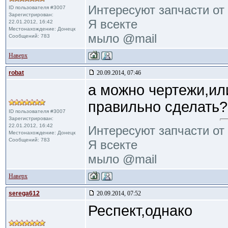
Интересуют запчасти от 
ID пользователя #3007
Зарегистрирован:
Я всекте
22.01.2012, 16:42
Местонахождение: Донецк
мыло @mail
Сообщений: 783
Наверх
robat
20.09.2014, 07:46
а можно чертежи,или
правильно сделать?
ID пользователя #3007
Зарегистрирован:
22.01.2012, 16:42
Интересуют запчасти от 
Местонахождение: Донецк
Сообщений: 783
Я всекте
мыло @mail
Наверх
serega612
20.09.2014, 07:52
Респект,однако