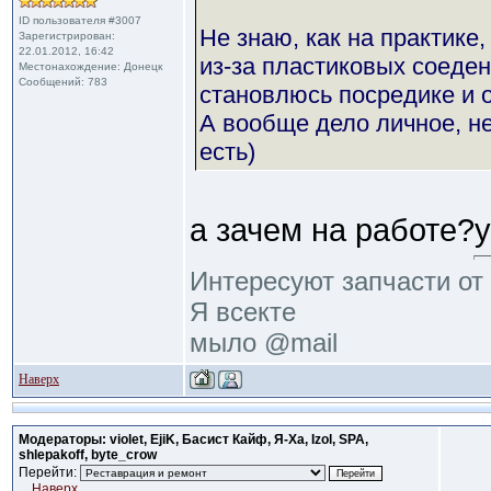
ID пользователя #3007
Не знаю, как на практике
Зарегистрирован:
22.01.2012, 16:42
из-за пластиковых соеден
Местонахождение: Донецк
Сообщений: 783
становлюсь посредике и о
А вообще дело личное, не
есть)
а зачем на работе?у
Интересуют запчасти от 
Я всекте
мыло @mail
Наверх
Модераторы: violet, EjiK, Басист Кайф, Я-Ха, Izol, SPA,
shlepakoff, byte_crow
Перейти:
Наверх