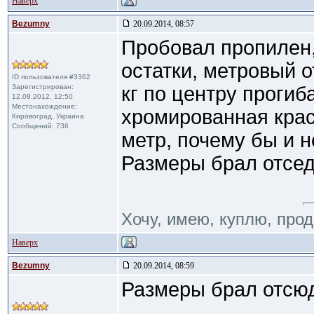
Наверх
Bezumny
20.09.2014, 08:57
Пробовал пропилен,
остатки, метровый о
ID пользователя #3362
Зарегистрирован:
кг по центру прогиб
12.08.2012, 12:50
Местонахождение:
хромированная крас
Кировоград, Украина
Сообщений: 736
метр, почему бы и н
Размеры брал отсе
Хочу, имею, куплю, про
Наверх
Bezumny
20.09.2014, 08:59
Размеры брал отсю