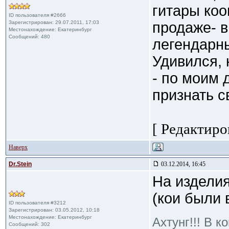
гитары коо
ID пользователя #2666
Зарегистрирован: 29.07.2011, 17:03
продаже- в
Местонахождение: Екатеринбург
Сообщений: 480
легендарны
Удивился, 
- по моим 
признать с
[ Редактиро
Наверх
Dr.Stein
03.12.2014, 16:45
На изделия
(кои были 
ID пользователя #3212
Зарегистрирован: 03.05.2012, 10:18
Местонахождение: Екатеринбург
Ахтунг!!! В к
Сообщений: 302