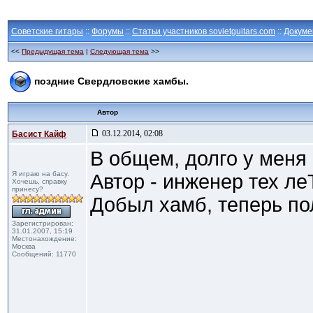
Советские гитары
::
Форумы
::
Статьи участников sovietguitars.com
::
Докуме
<<
Предыдущая тема
|
Следующая тема
>>
поздние Свердловские хамбы.
Автор
03.12.2014, 02:08
Басист Кайф
В общем, долго у меня
Я играю на басу.
Автор - инженер тех ле
Хочешь, справку
принесу?
Добыл хамб, теперь по
Зарегистрирован:
31.01.2007, 15:19
Местонахождение:
Москва
Сообщений: 11770