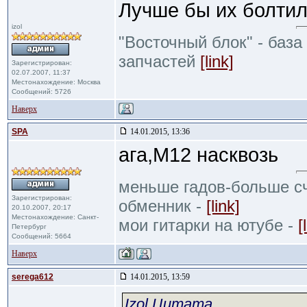
Лучше бы их болтили
izol
"Восточный блок" - база
запчастей
[link]
Зарегистрирован:
02.07.2007, 11:37
Местонахождение: Москва
Сообщений: 5726
Наверх
SPA
14.01.2015, 13:36
ага,М12 насквозь
меньше гадов-больше сч
Зарегистрирован:
обменник -
[link]
20.10.2007, 20:17
Местонахождение: Санкт-
мои гитарки на ютубе -
[
Петербург
Сообщений: 5664
Наверх
serega612
14.01.2015, 13:59
Izol Цитата
...