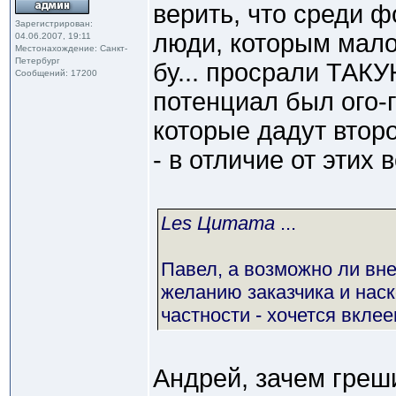
верить, что среди 
Зарегистрирован:
люди, которым мало 
04.06.2007, 19:11
Местонахождение: Санкт-
Петербург
бу... просрали ТАКУЮ
Сообщений: 17200
потенциал был ого-го
которые дадут втор
- в отличие от этих 
Les Цитата
...
Павел, а возможно ли вне
желанию заказчика и наск
частности - хочется вкле
Андрей, зачем греш