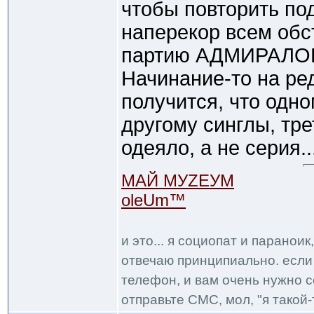
чтобы повторить по
наперекор всем обс
партию АДМИРАЛОВ,
Начинание-то на ре
получится, что одно
другому синглы, тр
одеяло, а не серия..
МАЙ МУZЕУМ
oleUm™
и это... я социопат и паранои
отвечаю принципиально. если 
телефон, и вам очень нужно с
отправьте СМС, мол, "я такой-т