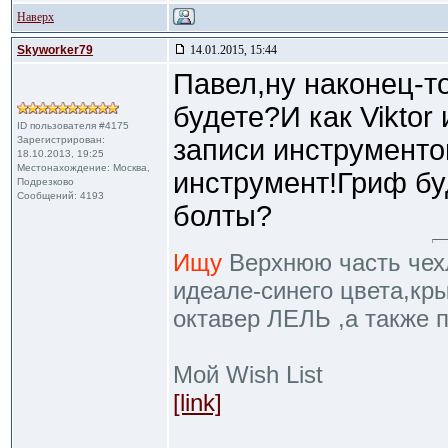
Наверх
Skyworker79
14.01.2015, 15:44
Павел,ну наконец-то
будете?И как Viktor
ID пользователя #4175
Зарегистрирован:
записи инструменто
18.10.2013, 19:25
Местонахождение: Москва,
инструмент!Гриф бу
Подрезково
Сообщений: 4193
болты?
Ищу
Верхнюю часть чехл
идеале-синего цвета,кр
октавер ЛЕЛЬ ,а также 
Мой Wish List
[link]