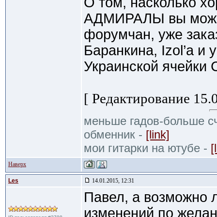
О том, насколько х
АДМИРАЛЫ вы може
форумчан, уже зака
Баранкина, Izol’а и 
Украинской ячейки 
[ Редактирование 15.0
меньше гадов-больше сч
обменник -
[link]
мои гитарки на ютубе -
[
Наверх
Les
14.01.2015, 12:31
Павел, а возможно 
изменений по желан