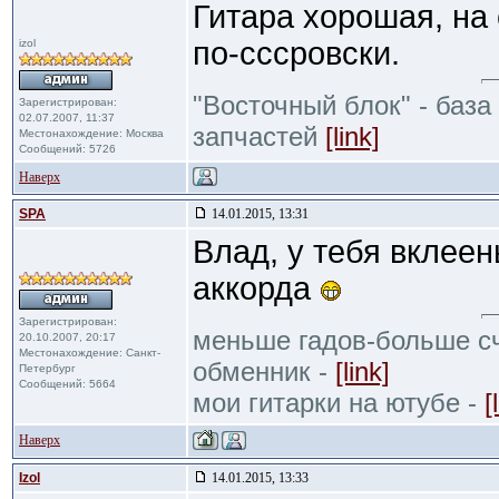
Гитара хорошая, на 
по-сссровски.
izol
"Восточный блок" - база
Зарегистрирован:
02.07.2007, 11:37
запчастей
[link]
Местонахождение: Москва
Сообщений: 5726
Наверх
SPA
14.01.2015, 13:31
Влад, у тебя вклее
аккорда
Зарегистрирован:
меньше гадов-больше сч
20.10.2007, 20:17
Местонахождение: Санкт-
обменник -
[link]
Петербург
Сообщений: 5664
мои гитарки на ютубе -
[
Наверх
Izol
14.01.2015, 13:33