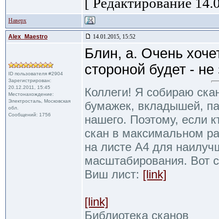
[ Редактирование 14.0
Наверх
Alex_Maestro
14.01.2015, 15:52
Блин, а. Очень хоче
стороной будет - не 
ID пользователя #2904
Зарегистрирован:
20.12.2011, 15:45
Коллеги! Я собираю ска
Местонахождение:
Электросталь, Московская
бумажек, вкладышей, пак
обл.
Сообщений: 1756
нашего. Поэтому, если к
скан в максимальном р
на листе А4 для наилуч
масштабирования. Вот 
Виш лист:
[link]
[link]
Библиотека сканов