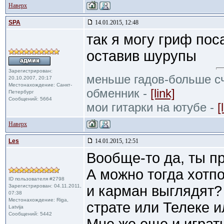
Наверх
SPA
14.01.2015, 12:48
так я могу гриф пос
оставив шурупы
Зарегистрирован:
меньше гадов-больше сч
20.10.2007, 20:17
Местонахождение: Санкт-
обменник -
[link]
Петербург
Сообщений: 5664
мои гитарки на ютубе -
[
Наверх
Les
14.01.2015, 12:51
Вообще-то да, ты пр
А можно тогда хотпо
ID пользователя #2798
Зарегистрирован: 04.11.2011,
и карман выглядят?
07:38
Местонахождение: Riga,
страте или Телеке 
Latvija
Сообщений: 5442