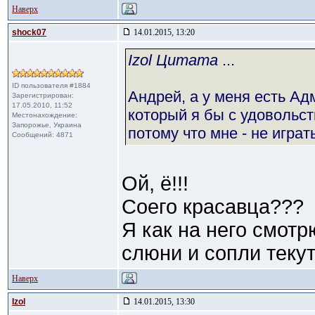
Наверх
shock07
14.01.2015, 13:20
Izol Цитата
...
ID пользователя #1884
Андрей, а у меня есть А
Зарегистрирован:
17.05.2010, 11:52
который я бы с удовольс
Местонахождение:
Запорожье, Украина
потому что мне - не играт
Сообщений: 4871
Ой, ё!!!
Соего красавца???
Я как на него смотрю
слюни и сопли текут
Наверх
Izol
14.01.2015, 13:30