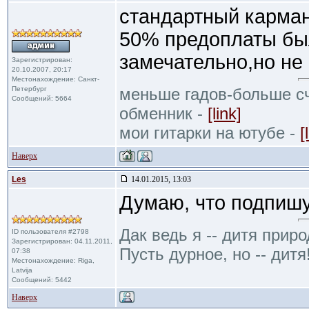
стандартный карма
50% предоплаты бы
замечательно,но не
Зарегистрирован:
20.10.2007, 20:17
Местонахождение: Санкт-
Петербург
меньше гадов-больше сч
Сообщений: 5664
обменник -
[link]
мои гитарки на ютубе -
[
Наверх
Les
14.01.2015, 13:03
Думаю, что подпишу
Дак ведь я -- дитя приро
ID пользователя #2798
Зарегистрирован: 04.11.2011,
Пусть дурное, но -- дитя
07:38
Местонахождение: Riga,
Latvija
Сообщений: 5442
Наверх