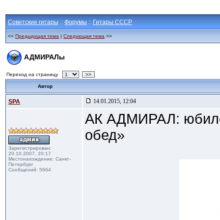
Советские гитары
::
Форумы
::
Гитары СССР
<<
Предыдущая тема
|
Следующая тема
>>
АДМИРАЛы
Переход на страницу
>>
Автор
14.01.2015, 12:04
SPA
АК АДМИРАЛ: юбиле
обед»
Зарегистрирован:
20.10.2007, 20:17
Местонахождение: Санкт-
Петербург
Сообщений: 5664