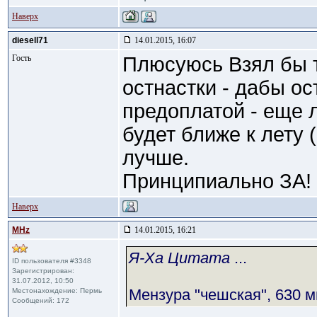
Наверх
diesell71
14.01.2015, 16:07
Гость
Плюсуюсь Взял бы т
остнастки - дабы ос
предоплатой - еще 
будет ближе к лету 
лучше.
Принципиально ЗА!
Наверх
MHz
14.01.2015, 16:21
Я-Ха Цитата
...
ID пользователя #3348
Зарегистрирован:
31.07.2012, 10:50
Мензура "чешская", 630 м
Местонахождение: Пермь
Сообщений: 172