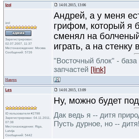
Izol
14.01.2015, 13:06
Андрей, а у меня е
грифом, который я 
izol
сменял на болченый,
Зарегистрирован:
играть, а на стенку 
02.07.2007, 11:37
Местонахождение: Москва
Сообщений: 5726
"Восточный блок" - база
запчастей
[link]
Наверх
Les
14.01.2015, 13:09
Ну, можно будет под
Дак ведь я -- дитя приро
ID пользователя #2798
Зарегистрирован: 04.11.2011,
Пусть дурное, но -- дитя
07:38
Местонахождение: Riga,
Latvija
Сообщений: 5442