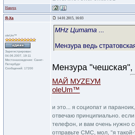
Наверх
Я-Ха
14.01.2015, 16:03
MHz Цитата
...
oleUm™
Мензура ведь стратовская
Зарегистрирован:
04.06.2007, 19:11
Местонахождение: Санкт-
Петербург
Мензура "чешская",
Сообщений: 17200
МАЙ МУZЕУМ
oleUm™
и это... я социопат и паранои
отвечаю принципиально. если 
телефон, и вам очень нужно с
отправьте СМС, мол, "я такой-т