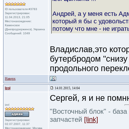
ID пользователя #3783
Андрей, а у меня есть А
Зарегистрирован:
11.04.2013, 21:05
который я бы с удовольс
Местонахождение:
Каменское
потому что мне - не играт
(Днепродзержинск), Украина
Сообщений: 1049
Владислав,это кото
бутербродом "снизу
продольного перекл
Наверх
Izol
14.01.2015, 14:04
Сергей, я и не помн
izol
"Восточный блок" - база
запчастей
[link]
Зарегистрирован:
02.07.2007, 11:37
Местонахождение: Москва