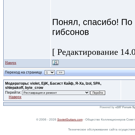
Понял, спасибо! По 
гибсонов
[ Редактирование 14.0
Наверх
Переход на страницу
>>
Модераторы: violet, EjiK, Басист Кайф, Я-Ха, Izol, SPA,
shlepakoff, byte_crow
Перейти:
Наверх
Powered by
e107 Forum S
© 2006 - 2026
SovietGuitars.com
- Общество Коллекционеров Совет
Техническое обслуживание сайта осуществл