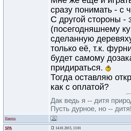
Мне же еще и играть
сразу понимать - с 
С другой стороны - 
(посегодняшнему ку
сделанную деревяху
только её, т.к. фур
будет самому дозак
придираться.
Тогда оставляю отк
как с оплатой?
Дак ведь я -- дитя приро
Пусть дурное, но -- дитя
Наверх
SPA
14.01.2015, 13:01