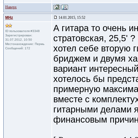
Наверх
MHz
14.01.2015, 15:52
А гитара то очень и
ID пользователя #3348
стратовская, 25,5' ?
Зарегистрирован:
31.07.2012, 10:50
Местонахождение: Пермь
хотел себе вторую 
Сообщений: 172
бриджем и двумя ха
вариант интересный 
хотелось бы предст
примерную максима
вместе с комплектух
гитарными делами я
финансовым причина