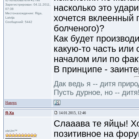
ID пользователя #2798
Зарегистрирован: 04.11.2011,
насколько это удари
07:38
Местонахождение: Riga,
хочется вклеенный 
Latvija
Сообщений: 5442
болченого)?
Как будет производи
какую-то часть или с
началом или по фак
В принципе - заинте
Дак ведь я -- дитя приро
Пусть дурное, но -- дитя
Наверх
Я-Ха
14.01.2015, 12:46
Слааава те яйцы! Х
позитивное на фору
oleUm™