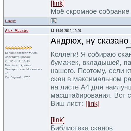
[link]
Моё скромное собрание
Наверх
Alex_Maestro
14.01.2015, 15:50
Андрюх, ну сказано 
Коллеги! Я собираю ска
ID пользователя #2904
Зарегистрирован:
бумажек, вкладышей, пак
20.12.2011, 15:45
Местонахождение:
нашего. Поэтому, если к
Электросталь, Московская
обл.
скан в максимальном р
Сообщений: 1756
на листе А4 для наилуч
масштабирования. Вот 
Виш лист:
[link]
[link]
Библиотека сканов