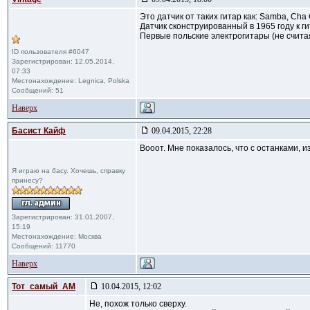
Это датчик от таких гитар как: Samba, Cha
Датчик сконструированный в 1965 году к 
Первые польские электрогитары (не считая
ID пользователя #6047
Зарегистрирован: 12.05.2014,
07:33
Местонахождение: Legnica, Polska
Сообщений: 51
Наверх
Басист Кайф
09.04.2015, 22:28
Вооот. Мне показалось, что с останками, и
Я играю на басу. Хочешь, справку
принесу?
Зарегистрирован: 31.01.2007,
15:19
Местонахождение: Москва
Сообщений: 11770
Наверх
Тот_самый_АМ
10.04.2015, 12:02
Не, похож только сверху.