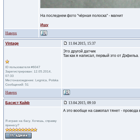
На последнем фото "чёрная полоска" - магнит
Ищу
Наверх
Vintage
11.04.2015, 15:37
Это другой датчик
Так как я написал, первый это от Дэфильa.
ID пользователя #6047
Зарегистрирован: 12.05.2014,
07:33
Местонахождение: Legnica, Polska
Сообщений: 51
Наверх
Басист Кайф
13.04.2015, 09:10
А это вообще на самопал тянет - провода 
Я играю на басу. Хочешь, справку
принесу?