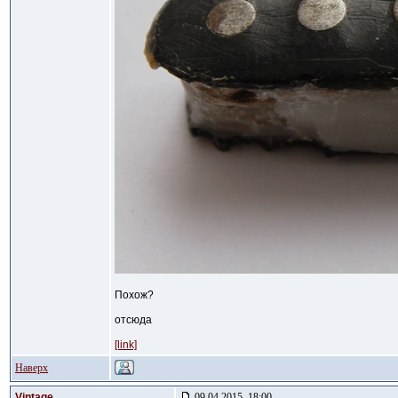
Похож?
отсюда
[link]
Наверх
Vintage
09.04.2015, 18:00