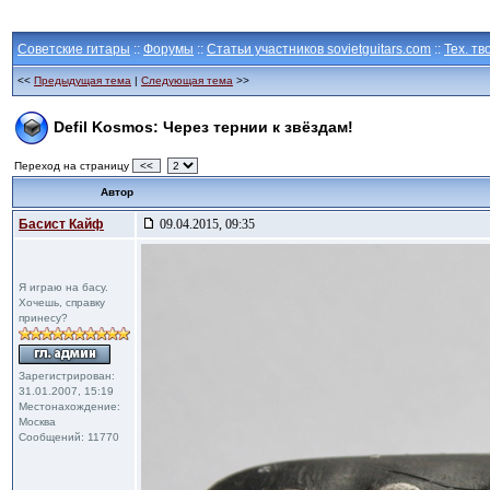
Советские гитары
::
Форумы
::
Статьи участников sovietguitars.com
::
Тех. тв
<<
Предыдущая тема
|
Следующая тема
>>
Defil Kosmos: Через тернии к звёздам!
Переход на страницу
<<
Автор
Басист Кайф
09.04.2015, 09:35
Я играю на басу.
Хочешь, справку
принесу?
Зарегистрирован:
31.01.2007, 15:19
Местонахождение:
Москва
Сообщений: 11770