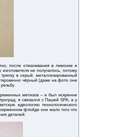
тно, после отмачивания в лимонке и
у изготовителя не получилось, потому
 тряпку в серый, металлизированный
 откровенно чёрный (даже на фото они
 резьбу.
овременных метизов – и был искренне
троград, я связался с Пашей SPA, а у
ветскую идеологию технологического
 фирменном флойде они мало того что
ания деталей: