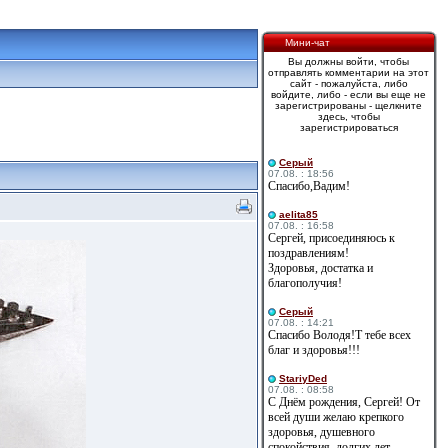
Мини-чат
Вы должны войти, чтобы
отправлять комментарии на этот
сайт - пожалуйста, либо
войдите, либо - если вы еще не
зарегистрированы - щелкните
здесь, чтобы
зарегистрироваться
Cерый
07.08. : 18:56
Спасибо,Вадим!
aelita85
07.08. : 16:58
Сергей, присоединяюсь к
поздравлениям!
Здоровья, достатка и
благополучия!
Cерый
07.08. : 14:21
Спасибо Володя!Т тебе всех
благ и здоровья!!!
StariyDed
07.08. : 08:58
С Днём рождения, Сергей! От
всей души желаю крепкого
здоровья, душевного
спокойствия, долгих лет