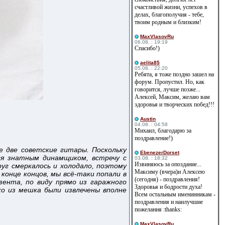
счастливой жизни, успехов в
делах, благополучия - тебе,
твоим родным и близким!
MaxVlasovRu
06.08. : 19:19
Спасибо!)
aelita85
05.08. : 22:20
Ребята, я тоже поздно зашел на
форум. Пропустил. Но, как
говорится, лучше позже...
Алексей, Максим, желаю вам
здоровья и творческих побед!!!
Austin
04.08. : 04:58
Михаил, благодарю за
поздравление!)
е две советские гитары. Поскольку
EbenezerDorset
ся знатным динамщиком, встречу с
03.08. : 18:32
Извиняюсь за опоздание...
руг смеркалось и холодало, поэтому
Максиму (вчера)и Алексею
онце концов, мы всё-таки попали в
(сегодня) - поздравления!
ента, по виду прямо из гаражного
Здоровья и бодрости духа!
ко из мешка были извлечены вполне
Всем остальным именинникам -
поздравления и наилучшие
пожелания :thanks:
MaxVlasovRu