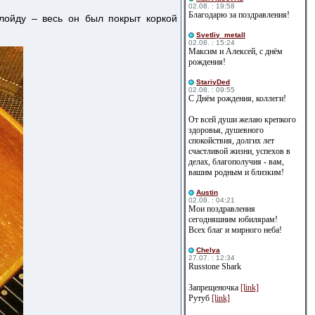
02.08. : 19:58
Благодарю за поздравления!
ойду – весь он был покрыт коркой
Svetliy_metall
02.08. : 15:24
Максим и Алексей, с днём
рождения!
StariyDed
02.08. : 09:55
С Днём рождения, коллеги!
От всей души желаю крепкого
здоровья, душевного
спокойствия, долгих лет
счастливой жизни, успехов в
делах, благополучия - вам,
вашим родным и близким!
Austin
02.08. : 04:21
Мои поздравления
сегодняшним юбилярам!
Всех благ и мирного неба!
Сhelya
27.07. : 12:34
Russtone Shark
Запрещеночка
[link]
Рутуб
[link]