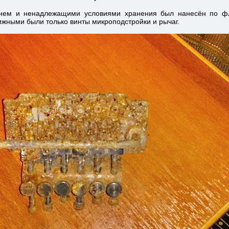
ем и ненадлежащими условиями хранения был нанесён по фл
ижными были только винты микроподстройки и рычаг.