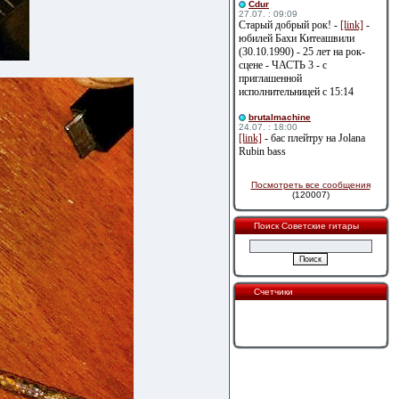
Cdur
27.07. : 09:09
Старый добрый рок! -
[link]
-
юбилей Бахи Китеашвили
(30.10.1990) - 25 лет на рок-
сцене - ЧАСТЬ 3 - с
приглашенной
исполнительницей с 15:14
brutalmachine
24.07. : 18:00
[link]
- бас плейтру на Jolana
Rubin bass
Посмотреть все сообщения
(120007)
Поиск Советские гитары
Счетчики