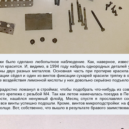
ки было сделано любопытное наблюдение. Как, наверное, извес
л красится. И, видимо, в 1994 году набрать однородных деталей 
ны двух разных металлов. Основная часть при протирке красила
ксации сёдел и один из винтов фиксации сухарей красили тряпку в
те воздействия лимонной кислоты у них довольно серьёзно подъело
 радостно ломанул в строймаг, чтобы подобрать что-нибудь из с
го крепежа с резьбой М4. Так как летом намечалась поездка в Пе
ности, нашёлся ненужный флойд. Месяц спустя я прославлял со
и все винты успешно подошли. Кроме, винтов микроподстройки: на
толще. Вот, собственно, что вышло в результате бравого заимствов