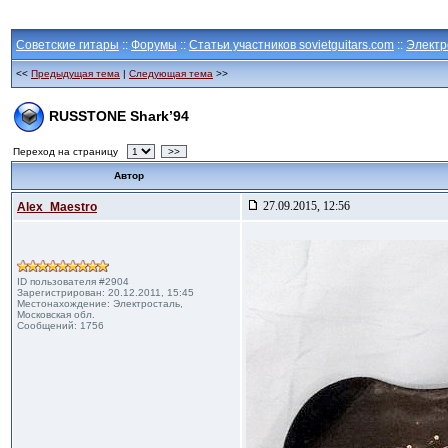
Советские гитары
::
Форумы
::
Статьи участников sovietguitars.com
::
Электр
<<
Предыдущая тема
|
Следующая тема
>>
RUSSTONE Shark’94
Переход на страницу
>>
Автор
27.09.2015, 12:56
Alex_Maestro
ID пользователя #2904
Зарегистрирован: 20.12.2011, 15:45
Местонахождение: Электросталь,
Московская обл.
Сообщений: 1756