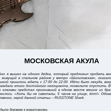
МОСКОВСКАЯ АКУЛА
йно я вышел на одного дедка, который предложил продать мн
живущий в спальном районе у метро «Шипиловская», оказал
шкой пришлось ждать с 17:00 до 22:00. Идти было некуда, вок
ждали этого достойного негоцианта, позвольте опустить. В к
и глазами предстал прогнивший в одном месте мешок из брез
неслось: «Хоть бы не самопалы, 5 часов на улице, ёпт!» Одна
ственно, герой данной статьи – RUSSTONE Shark.
было близким к коматозному.