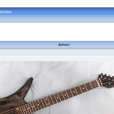
огитары
Добавил