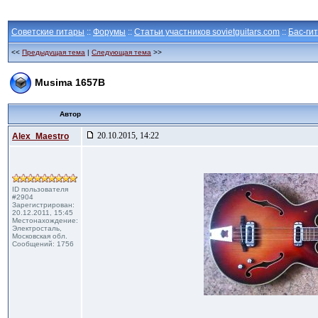
Советские гитары
::
Форумы
::
Статьи участников sovietguitars.com
::
Бас-ги
<<
Предыдущая тема
|
Следующая тема
>>
Musima 1657B
Автор
20.10.2015, 14:22
Alex_Maestro
ID пользователя
#2904
Зарегистрирован:
20.12.2011, 15:45
Местонахождение:
Электросталь,
Московская обл.
Сообщений: 1756