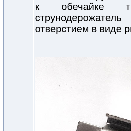
к обечайке т
струнодерожат
отверстием в виде р