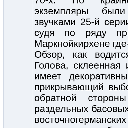
70-х. По крайн
экземпляры были
звучками 25-й сери
судя по ряду при
Маркнойкирхене где-
Обзор, как водитс
Голова, склеенная 
имеет декоративны
прикрывающий выбо
обратной сторон
раздельных басовых
восточногерма