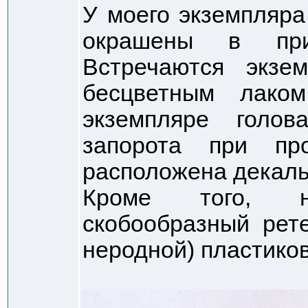
У моего экземпляра 
окрашены в при
Встречаются экзе
бесцветным лако
экземпляре голо
запорота при про
расположена декаль
Кроме того, 
скобообразный рет
неродной) пластико