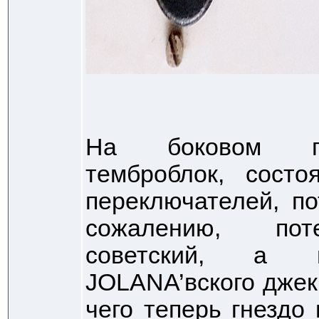
На боковом пи
темброблок, сост
переключателей, по
сожалению, пот
советский, а в
JOLANA’вского джека
чего теперь гнездо