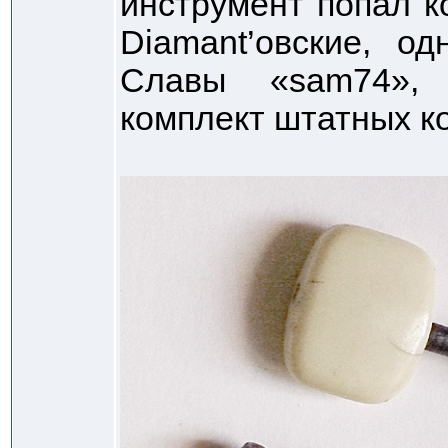
инструмент попал к
Diamant’овские, о
Славы «sam74»,
комплект штатных ко