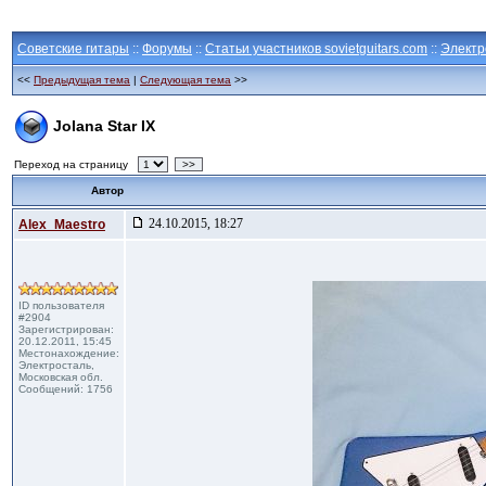
Советские гитары
::
Форумы
::
Статьи участников sovietguitars.com
::
Электр
<<
Предыдущая тема
|
Следующая тема
>>
Jolana Star IX
Переход на страницу
>>
Автор
24.10.2015, 18:27
Alex_Maestro
ID пользователя
#2904
Зарегистрирован:
20.12.2011, 15:45
Местонахождение:
Электросталь,
Московская обл.
Сообщений: 1756