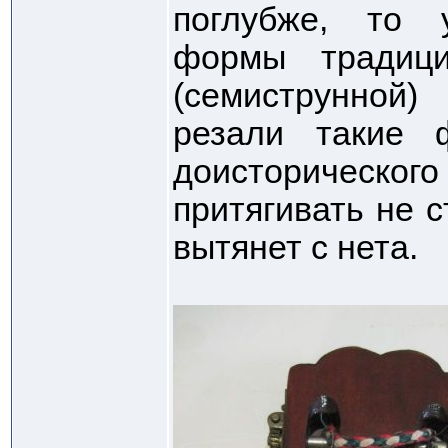
поглубже, то 
формы традици
(семиструнной
резали такие 
доисторическог
притягивать не с
вытянет с нета.