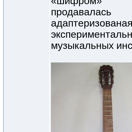
«шифром» 
продавалас
адаптеризована
эксперимент
музыкальных инс