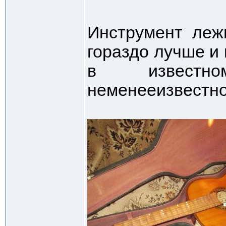
Инструмент леж
гораздо лучше и
в извест
неменееизвестн