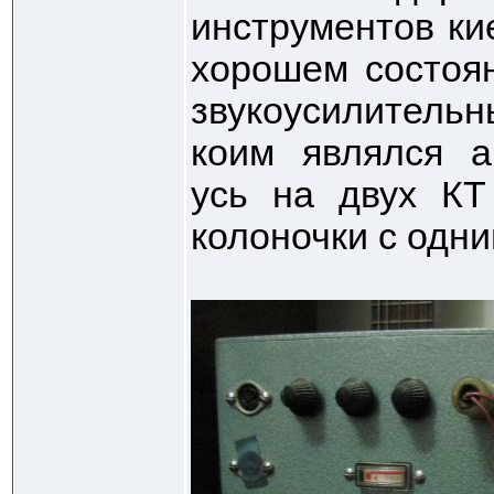
инструментов ки
хорошем состоян
звукоусилител
коим являлся а
усь на двух К
колоночки с одни