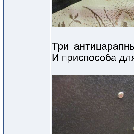
Три антицарапн
И приспособа для