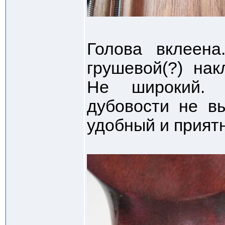
Голова вклеен
грушевой(?) нак
Не широкий. Т
дубовости не в
удобный и прият