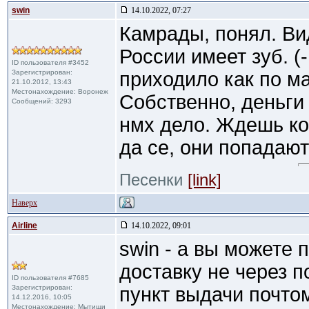
swin
14.10.2022, 07:27
Камрады, понял. Ви
России имеет зуб. (-
ID пользователя #3452
Зарегистрирован:
приходило как по ма
21.10.2012, 13:43
Местонахождение: Воронеж
Собственно, деньги 
Сообщений: 3293
нмх дело. Ждешь ко
да се, они попадают в
Песенки
[link]
Наверх
Airline
14.10.2022, 09:01
swin - а вы можете 
доставку не через п
ID пользователя #7685
Зарегистрирован:
пункт выдачи почтом
14.12.2016, 10:05
Местонахождение: Мытищи