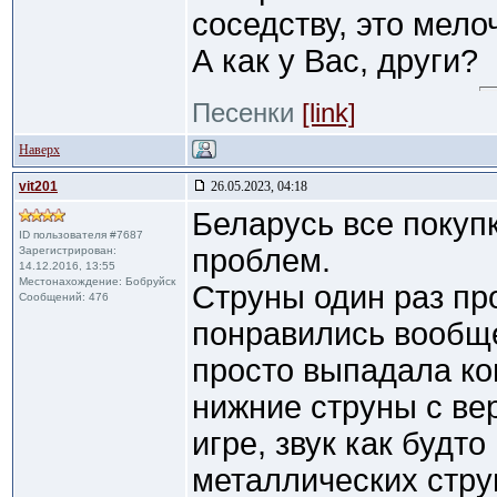
соседству, это мело
А как у Вас, други?
Песенки
[link]
Наверх
vit201
26.05.2023, 04:18
Беларусь все покупк
ID пользователя #7687
проблем.
Зарегистрирован:
14.12.2016, 13:55
Местонахождение: Бобруйск
Струны один раз про
Сообщений: 476
понравились вообще
просто выпадала ко
нижние струны с ве
игре, звук как будто
металлических струн