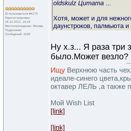
oldskulz Цитата
...
ID пользователя #4175
Хотя, может и для нежног
Зарегистрирован:
18.10.2013, 19:25
даунстроков, палмьюта и 
Местонахождение: Москва,
Подрезково
Сообщений: 4193
Ну х.з... Я раза три
было.Может везло?
Ищу
Верхнюю часть чехл
идеале-синего цвета,кр
октавер ЛЕЛЬ ,а также 
Мой Wish List
[link]
[link]