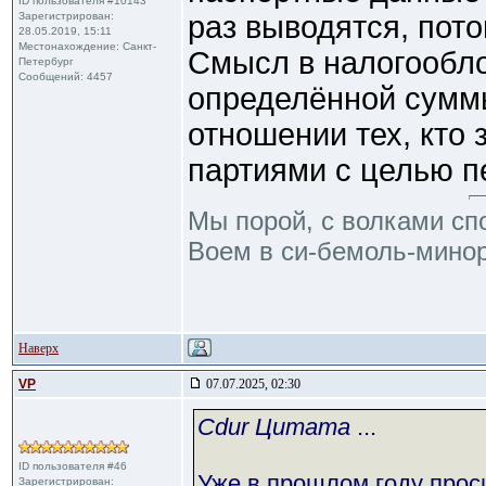
ID пользователя #10143
Зарегистрирован:
раз выводятся, пото
28.05.2019, 15:11
Местонахождение: Санкт-
Смысл в налогообл
Петербург
Сообщений: 4457
определённой суммы 
отношении тех, кто
партиями с целью п
Мы порой, с волками сп
Воем в си-бемоль-минор
Наверх
VP
07.07.2025, 02:30
Cdur Цитата
...
ID пользователя #46
Уже в прошлом году прос
Зарегистрирован: