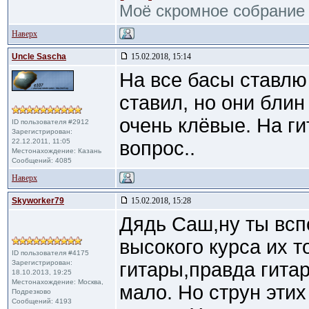
Моё скромное собрание
Наверх
Uncle Sascha
15.02.2018, 15:14
На все басы ставлю
ставил, но они блин
очень клёвые. На ги
ID пользователя #2912
Зарегистрирован:
22.12.2011, 11:05
вопрос..
Местонахождение: Казань
Сообщений: 4085
Наверх
Skyworker79
15.02.2018, 15:28
Дядь Саш,ну ты всп
высокого курса их т
ID пользователя #4175
Зарегистрирован:
гитары,правда гитар
18.10.2013, 19:25
Местонахождение: Москва,
мало. Но струн этих
Подрезково
Сообщений: 4193