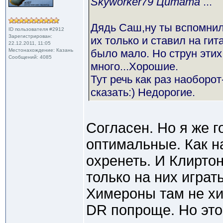
Skyworker79 Цитата
...
Дядь Саш,ну ты вспомнил 
ID пользователя #2912
Зарегистрирован:
их только и ставил на гит
22.12.2011, 11:05
Местонахождение: Казань
было мало. Но струн этих
Сообщений: 4085
много...Хорошие.
Тут речь как раз наоборот
сказать:) Недорогие.
Согласен. Но я же г
оптимальные. Как на
охренеть. И Клирто
только на них играт
Химероны там не хил
DR попроще. Но это 