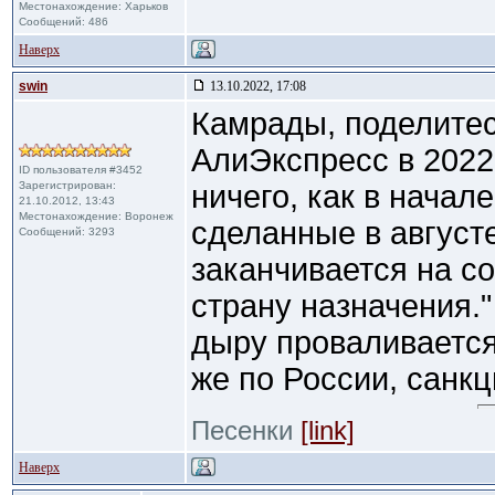
Местонахождение: Харьков
Сообщений: 486
Наверх
swin
13.10.2022, 17:08
Камрады, поделитес
АлиЭкспресс в 2022
ID пользователя #3452
Зарегистрирован:
ничего, как в начале
21.10.2012, 13:43
Местонахождение: Воронеж
сделанные в август
Сообщений: 3293
заканчивается на с
страну назначения."
дыру проваливается
же по России, санкц
Песенки
[link]
Наверх