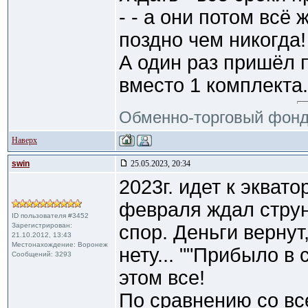
- - а они потом всё 
поздно чем никогда!
А один раз пришёл 
вместо 1 комплекта. 
Обменно-торговый фон
Наверх
swin
25.05.2023, 20:34
2023г. идет к эквато
февраля ждал струн
ID пользователя #3452
Зарегистрирован:
спор. Деньги вернут,
21.10.2012, 13:43
Местонахождение: Воронеж
нету... ""Прибыло в 
Сообщений: 3293
этом все!
По сравнению со вс