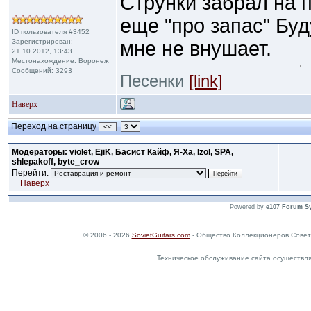
Струнки забрал на п
еще "про запас" Бу
ID пользователя #3452
Зарегистрирован:
мне не внушает.
21.10.2012, 13:43
Местонахождение: Воронеж
Сообщений: 3293
Песенки
[link]
Наверх
Переход на страницу
<<
Модераторы: violet, EjiK, Басист Кайф, Я-Ха, Izol, SPA,
shlepakoff, byte_crow
Перейти:
Наверх
Powered by
e107 Forum S
© 2006 - 2026
SovietGuitars.com
- Общество Коллекционеров Совет
Техническое обслуживание сайта осуществл