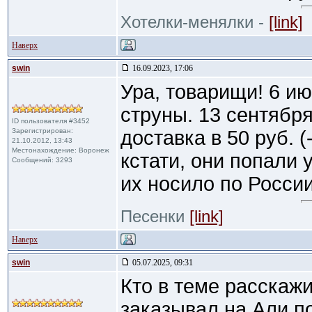
Хотелки-менялки -
[link]
Наверх
swin
16.09.2023, 17:06
Ура, товарищи! 6 ию
струны. 13 сентябр
ID пользователя #3452
Зарегистрирован:
доставка в 50 руб. (
21.10.2012, 13:43
Местонахождение: Воронеж
кстати, они попали 
Сообщений: 3293
их носило по России 
Песенки
[link]
Наверх
swin
05.07.2025, 09:31
Кто в теме расскаж
заказывал на Али по