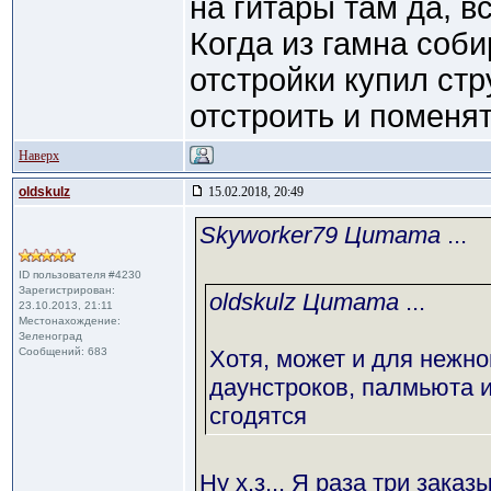
на гитары там да, в
Когда из гамна соб
отстройки купил стр
отстроить и поменять
Наверх
oldskulz
15.02.2018, 20:49
Skyworker79 Цитата
...
ID пользователя #4230
Зарегистрирован:
oldskulz Цитата
...
23.10.2013, 21:11
Местонахождение:
Зеленоград
Сообщений: 683
Хотя, может и для нежно
даунстроков, палмьюта и
сгодятся
Ну х.з... Я раза три зака