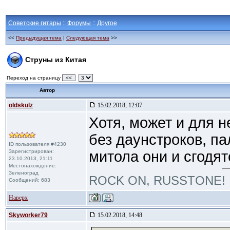
Советские гитары
::
Форумы
::
Другое
<<
Предыдущая тема
|
Следующая тема
>>
Струны из Китая
Переход на страницу
<<
Автор
oldskulz
15.02.2018, 12:07
Хотя, может и для 
без даунстроков, п
ID пользователя #4230
Зарегистрирован:
митола они и сгодят
23.10.2013, 21:11
Местонахождение:
Зеленоград
ROCK ON, RUSSTONE!
Сообщений: 683
Наверх
Skyworker79
15.02.2018, 14:48