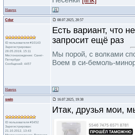
Наверх
Cdur
08.07.2025, 20:57
Есть вариант, что не
запросит ещё раз
ID пользователя #10143
Зарегистрирован:
28.05.2019, 15:11
Мы порой, с волками сп
Местонахождение: Санкт-
Петербург
Воем в си-бемоль-минор
Сообщений: 4457
Наверх
swin
16.07.2025, 19:38
Итак, друзья мои, 
ID пользователя #3452
Зарегистрирован:
21.10.2012, 13:43
Местонахождение: Воронеж