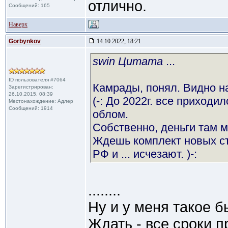
отлично.
Сообщений: 165
Наверх
Gorbynkov
14.10.2022, 18:21
swin Цитата
...
ID пользователя #7064
Камрады, понял. Видно на
Зарегистрирован:
26.10.2015, 08:39
(-: До 2022г. все приходил
Местонахождение: Адлер
Сообщений: 1914
облом.
Собственно, деньги там м
Ждешь комплект новых стр
РФ и ... исчезают. )-:
........
Ну и у меня такое бы
Ждать - все сроки п