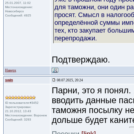
25.01.2007, 11:02
для таможни, они один р
Местонахождение:
Новосибирск
просят. Смысл в налого
Сообщений: 4925
определённой суммы импор
тех, кто закупает больши
перепродажи.
Подтверждаю.
Наверх
swin
08.07.2025, 20:24
Парни, это я понял.
вводить данные пасп
ID пользователя #3452
Зарегистрирован:
таможня посылку не
21.10.2012, 13:43
Местонахождение: Воронеж
дольше будет канит
Сообщений: 3293
Песенки
[link]