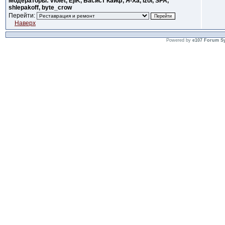
Модераторы: violet, EjiK, Басист Кайф, Я-Ха, Izol, SPA,
shlepakoff, byte_crow
Перейти:
Наверх
Powered by
e107 Forum S