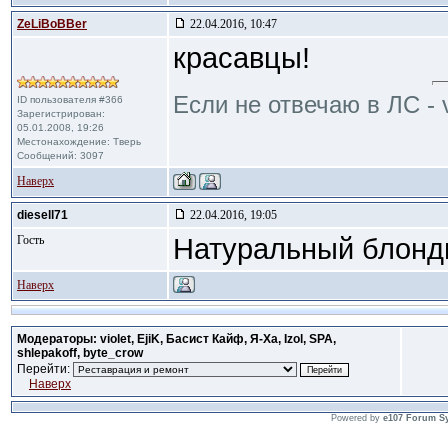
ZeLiBoBBer
22.04.2016, 10:47
красавцы!
Если не отвечаю в ЛС - 
ID пользователя #366
Зарегистрирован:
05.01.2008, 19:26
Местонахождение: Тверь
Сообщений: 3097
Наверх
diesell71
22.04.2016, 19:05
Гость
Натуральный блонди
Наверх
Модераторы: violet, EjiK, Басист Кайф, Я-Ха, Izol, SPA,
shlepakoff, byte_crow
Перейти:
Наверх
Powered by
e107 Forum S