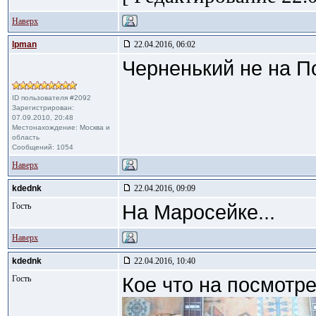
Наверх
lpman
22.04.2016, 06:02
Черненький не на П
ID пользователя #2092
Зарегистрирован:
07.09.2010, 20:48
Местонахождение: Москва и
область
Сообщений: 1054
Наверх
kdednk
22.04.2016, 09:09
Гость
На Маросейке...
Наверх
kdednk
22.04.2016, 10:40
Гость
Кое что на посмотре