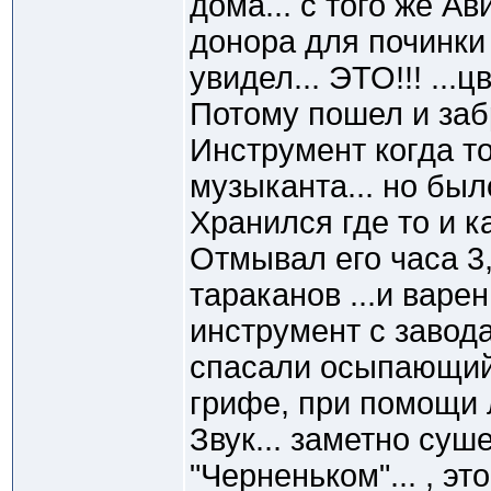
дома... с того же Ав
донора для починки 
увидел... ЭТО!!! ...ц
Потому пошел и заб
Инструмент когда то
музыканта... но был
Хранился где то и ка
Отмывал его часа 3,
тараканов ...и варень
инструмент с завода.
спасали осыпающийс
грифе, при помощи 
Звук... заметно суш
"Черненьком"... , эт