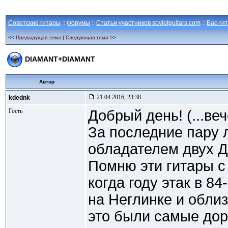
Советские гитары
::
Форумы
::
Статьи участников sovietguitars.com
::
Бас-ги
<<
Предыдущая тема
|
Следующая тема
>>
DIAMANT+DIAMANT
Автор
21.04.2016, 23:38
kdednk
Гость
Добрый день! (...вече
За последние пару 
обладателем двух Д
Помню эти гитары с
когда году этак в 84
на Неглинке и обли
это были самые дор