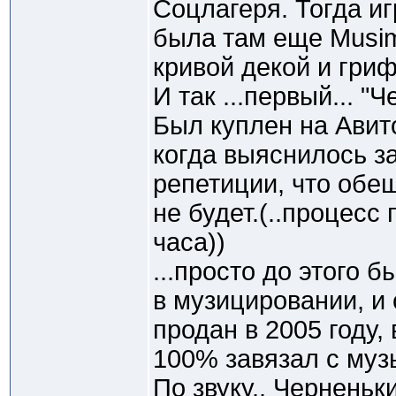
Соцлагеря. Тогда иг
была там еще Musim
кривой декой и гри
И так ...первый... "Ч
Был куплен на Авит
когда выяснилось за
репетиции, что обе
не будет.(..процесс
часа))
...просто до этого 
в музицировании, и
продан в 2005 году, 
100% завязал с муз
По звуку.. Черненьк