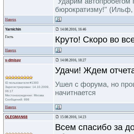
"Ударим автопробегом 
бюрократизму!" (Ильф, 
Наверх
Yarnichin
14.08.2016, 16:46
Гость
Круто! Скоро во вс
Наверх
v-dmisay
14.08.2016, 18:27
Удачи! Ждем отчет
Ушел с форума, но пр
ID пользователя #1393
Зарегистрирован: 14.10.2009,
начитнается
06:17
Местонахождение: Москва
Сообщений: 898
Наверх
OLEGMAN68
15.08.2016, 14:23
Всем спасибо за д