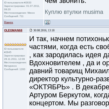
чем звонить.
ID пользователя #2633
Зарегистрирован: 01.07.2011,
09:20
Куплю втулки musima
Местонахождение: Минск
Сообщений: 711
Наверх
OLEGMAN68
30.08.2016, 13:18
И так, начнем потихоньк
частями, когда есть сво
ID пользователя
#2845
, как зародилась идея 
Зарегистрирован:
28.11.2011, 12:09
Вдохновителем , да и о
Местонахождение:
Мичуринск
давний товарищ Михаил
Сообщений: 1283
директор культурно-раз
«ОКТЯБРЬ» . В декабре
Артуром Беркутом, когд
концертом. Мы разговор