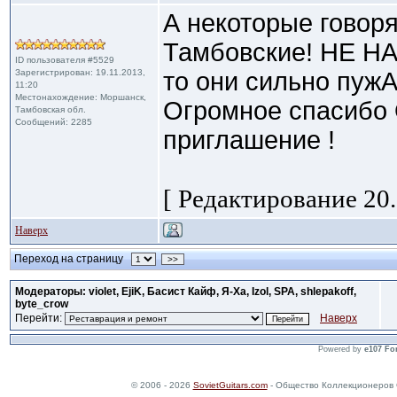
А некоторые говорят
Тамбовские! НЕ НА
ID пользователя #5529
Зарегистрирован: 19.11.2013,
то они сильно пуж
11:20
Местонахождение: Моршанск,
Огромное спасибо
Тамбовская обл.
Сообщений: 2285
приглашение !
[ Редактирование 20.
Наверх
Переход на страницу
>>
Модераторы: violet, EjiK, Басист Кайф, Я-Ха, Izol, SPA, shlepakoff,
byte_crow
Перейти:
Наверх
Powered by
e107 Fo
© 2006 - 2026
SovietGuitars.com
- Общество Коллекционеров 