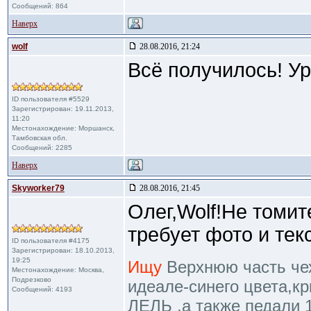
Сообщений: 864
Наверх
wolf
28.08.2016, 21:24
Всё получилось! Ура
ID пользователя #5529
Зарегистрирован: 19.11.2013,
11:20
Местонахождение: Моршанск,
Тамбовская обл.
Сообщений: 2285
Наверх
Skyworker79
28.08.2016, 21:45
Олег,Wolf!Не томи
требует фото и тек
ID пользователя #4175
Зарегистрирован: 18.10.2013,
19:25
Ищу
Верхнюю часть чехл
Местонахождение: Москва,
Подрезково
идеале-синего цвета,к
Сообщений: 4193
ЛЕЛЬ ,а также педали 