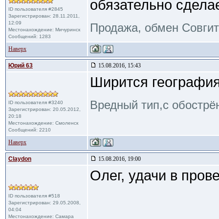
обязательно сдела
ID пользователя #2845
Зарегистрирован: 28.11.2011,
12:09
Продажа, обмен Совги
Местонахождение: Мичуринск
Сообщений: 1283
Наверх
Юрий 63
15.08.2016, 15:43
Ширится географи
Вредный тип,с обострё
ID пользователя #3240
Зарегистрирован: 20.05.2012,
20:18
Местонахождение: Смоленск
Сообщений: 2210
Наверх
Claydon
15.08.2016, 19:00
Олег, удачи в пров
ID пользователя #518
Зарегистрирован: 29.05.2008,
04:04
Местонахождение: Самара