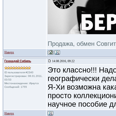
Продажа, обмен Совги
Наверх
Геннадий Сибирь
14.08.2016, 09:22
Это классно!!! Над
ID пользователя #2340
географически дела
Зарегистрирован: 08.01.2011,
03:53
Местонахождение: Иркутск
Я-Хи возможна как
Сообщений: 1755
просто коллекцион
научное пособие для
Наверх