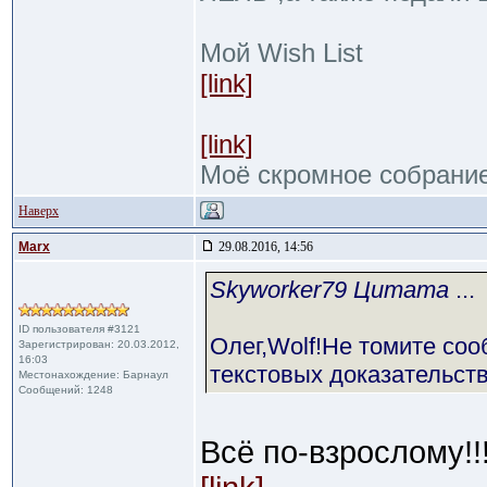
Мой Wish List
[link]
[link]
Моё скромное собрани
Наверх
Marx
29.08.2016, 14:56
Skyworker79 Цитата
...
ID пользователя #3121
Олег,Wolf!Не томите со
Зарегистрирован: 20.03.2012,
16:03
текстовых доказательств!
Местонахождение: Барнаул
Сообщений: 1248
Всё по-взрослому!!