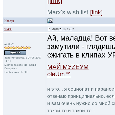
[link]
Marx's wish list
[link]
Наверх
Я-Ха
29.08.2016, 17:07
Ай, маладца! Вот 
замутили - глядишь
oleUm™
сжигать в клипах У
Зарегистрирован: 04.06.2007,
19:11
Местонахождение: Санкт-
МАЙ МУZЕУМ
Петербург
Сообщений: 17200
oleUm™
и это... я социопат и парано
отвечаю принципиально. если
и вам очень нужно со мной с
такой-то и такой-то".