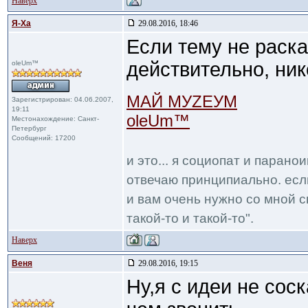
Наверх
Я-Ха
29.08.2016, 18:46
Если тему не раскач
действительно, нико
oleUm™
МАЙ МУZЕУМ
Зарегистрирован: 04.06.2007,
19:11
oleUm™
Местонахождение: Санкт-
Петербург
Сообщений: 17200
и это... я социопат и парано
отвечаю принципиально. если
и вам очень нужно со мной с
такой-то и такой-то".
Наверх
Веня
29.08.2016, 19:15
Ну,я с идеи не сос