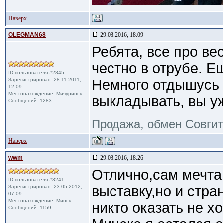
Наверх
OLEGMAN68
29.08.2016, 18:09
Ребята, все про ве
честно в отрубе. Е
ID пользователя #2845
Зарегистрирован: 28.11.2011,
Немного отдышусь 
12:09
Местонахождение: Мичуринск
выкладывать, вы уж
Сообщений: 1283
Продажа, обмен Совги
Наверх
wwm
29.08.2016, 18:26
Отлично,сам мечта
ID пользователя #3241
выставку,но и стра
Зарегистрирован: 23.05.2012,
07:09
Местонахождение: Mинск
никто оказать не х
Сообщений: 1159