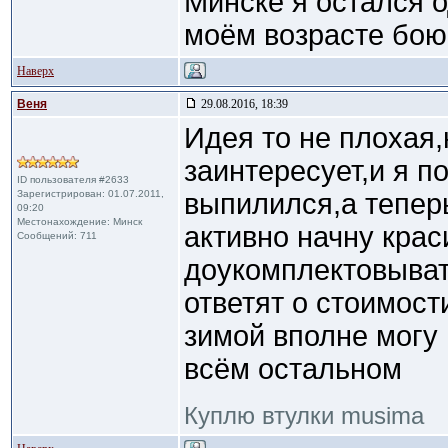
Минске я остался о
моём возрасте боюс
Наверх
Веня
29.08.2016, 18:39
Идея то не плохая,
заинтересует,и я по
ID пользователя #2633
Зарегистрирован: 01.07.2011,
выпилился,а тепер
09:20
Местонахождение: Минск
активно начну крас
Сообщений: 711
доукомплектовыват
ответят о стоимости
зимой вполне могу 
всём остальном
Куплю втулки musima