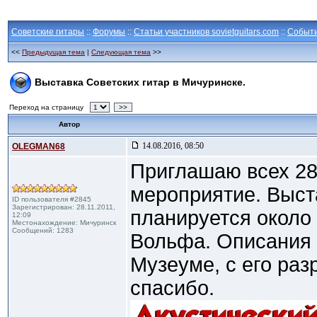
Советские гитары
::
Форумы
::
Статьи участников sovietguitars.com
::
Событ
<<
Предыдущая тема
|
Следующая тема
>>
Выставка Советских гитар в Мичуринске.
Переход на страницу
>>
Автор
14.08.2016, 08:50
OLEGMAN68
Приглашаю всех 28
мероприятие. Выст
ID пользователя #2845
Зарегистрирован: 28.11.2011,
планируется около 
12:09
Местонахождение: Мичуринск
Сообщений: 1283
Вольфа. Описания к
Музеуме, с его раз
спасибо.