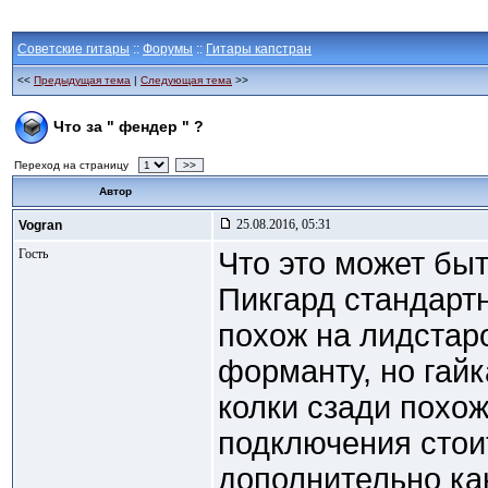
Советские гитары
::
Форумы
::
Гитары капстран
<<
Предыдущая тема
|
Следующая тема
>>
Что за " фендер " ?
Переход на страницу
>>
Автор
25.08.2016, 05:31
Vogran
Гость
Что это может быт
Пикгард стандарт
похож на лидстар
форманту, но гайк
колки сзади похож
подключения стоит
дополнительно ка