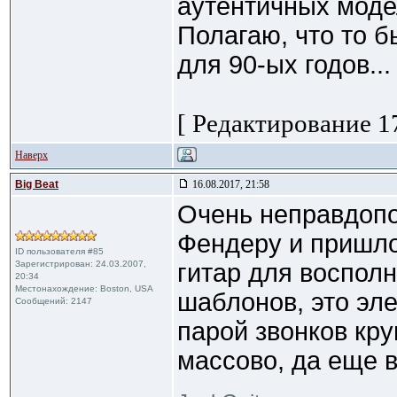
аутентичных модел
Полагаю, что то 
для 90-ых годов...
[ Редактирование 17
Наверх
Big Beat
16.08.2017, 21:58
Очень неправдопо
Фендеру и пришло
ID пользователя #85
Зарегистрирован: 24.03.2007,
гитар для воспол
20:34
Местонахождение: Boston, USA
шаблонов, это эл
Сообщений: 2147
парой звонков кр
массово, да еще в