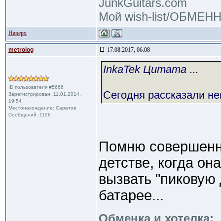
JunkGuitars.com
Мой wish-list/ОБМЕ
Наверх
metrolog
17.08.2017, 06:08
InkaTek Цитата
...
ID пользователя #5666
Сегодня рассказали не
Зарегистрирован: 11.01.2014,
19:54
Местонахождение: Саратов
Сообщений: 1126
Помню совершенно
детстве, когда он
вызвать "пиковую 
батарее...
Обменка и хотелка: