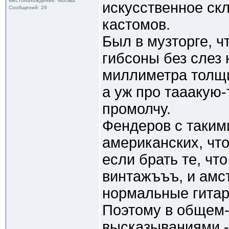
Местонахождение: Москва
искусственное ск
Сообщений: 29
кастомов.
Был в музторге, ч
гибсоны без слез 
миллиметра толщи
а уж про тааакую
промолчу.
Фендеров с таким
американских, что
если брать те, что
винтажъъъ, и амст
нормальные гитар
Поэтому в общем-
высказываниями -