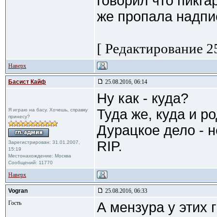
говорил что пикга
же пропала надпи
[ Редактирование 25
Наверх
Басист Кайф
25.08.2016, 06:14
Ну как - куда?
Туда же, куда и р
Я играю на басу. Хочешь, справку
принесу?
Дурацкое дело - н
RIP.
Зарегистрирован: 31.01.2007,
15:19
Местонахождение: Москва
Сообщений: 11770
Наверх
Vogran
25.08.2016, 06:33
Гость
А мензура у этих 