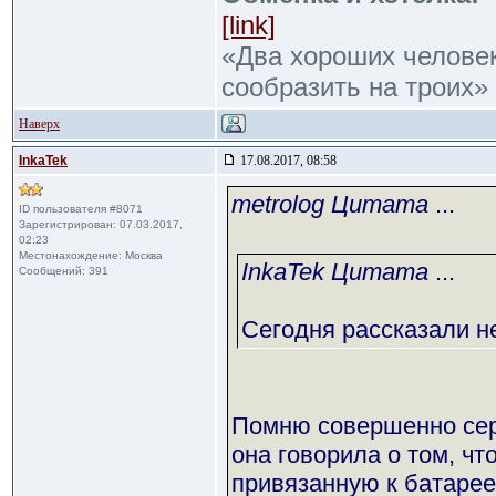
[link]
«Два хороших человек
сообразить на троих»
Наверх
InkaTek
17.08.2017, 08:58
metrolog Цитата
...
ID пользователя #8071
Зарегистрирован: 07.03.2017,
02:23
Местонахождение: Москва
InkaTek Цитата
...
Сообщений: 391
Сегодня рассказали н
Помню совершенно серь
она говорила о том, чт
привязанную к батарее.