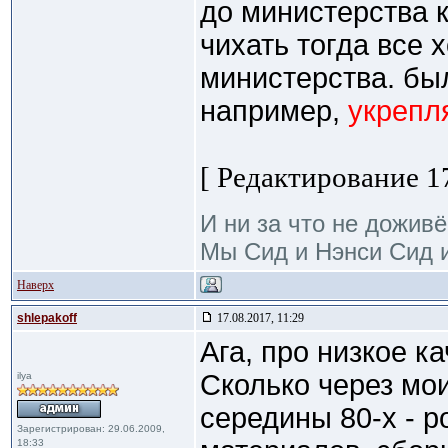
до министерства 
чихать тогда все х
министерства. бы
например,
укрепл
[ Редактирование 17
И ни за что не доживё
Мы Сид и Нэнси Сид и
Наверх
shlepakoff
17.08.2017, 11:29
Ага, про низкое ка
Сколько через мои
ilya
середины 80-х - 
Зарегистрирован: 29.06.2009,
18:33