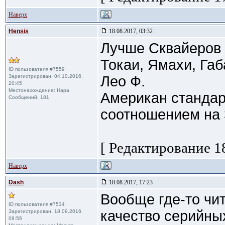
Наверх
Hensis
18.08.2017, 03:32
Лучше Сквайеров J
Токаи, Ямахи, Габ
ID пользователя #7559
Зарегистрирован: 04.10.2016,
Лео Ф.
20:45
Местонахождение: Нара
Американ стандар
Сообщений: 181
соотношением на 
[ Редактирование 18
Наверх
Dash
18.08.2017, 17:23
Вообще где-то чи
ID пользователя #7534
качество серийных
Зарегистрирован: 18.09.2016,
09:56