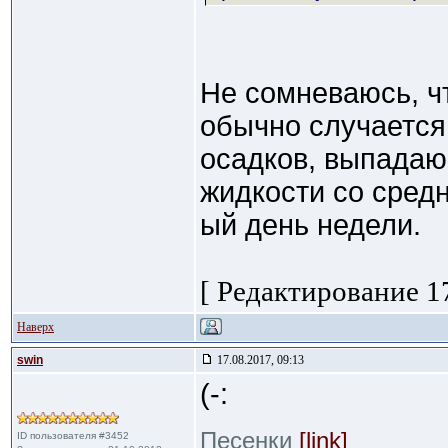
Не сомневаюсь, чт
обычно случаетс
осадков, выпадаю
жидкости со средн
ый день недели.
[ Редактирование 17
Наверх
swin
17.08.2017, 09:13
(-:
Песенки
[link]
ID пользователя #3452