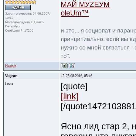
МАЙ МУZЕУМ
oleUm™
Зарегистрирован: 04.06.2007,
19:11
Местонахождение: Санкт-
Петербург
и это... я социопат и пара
Сообщений: 17200
принципиально. если вы вд
нужно со мной связаться - 
то".
Наверх
Vogran
25.08.2016, 05:46
Гость
[quote]
[link]
[/quote1472103881
Ясно лид стар 2, 