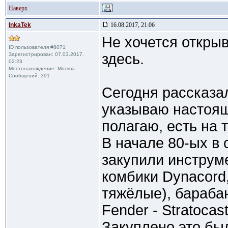
Наверх
InkaTek
16.08.2017, 21:06
Не хочется откры
ID пользователя #8071
здесь.
Зарегистрирован: 07.03.2017,
02:23
Местонахождение: Москва
Сообщений: 391
Сегодня рассказа
указываю настоящ
полагаю, есть на 
В начале 80-ых в
закупили инструм
комбики Dynacord,
тяжёлые), бараба
Fender - Stratocast
Закуплено это бы