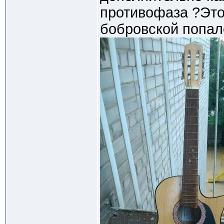
противофаза ?Это 
бобровской попал