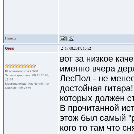
Наверх
Gess
17.08.2017, 10:52
вот за низкое каче
именно вчера дер
ID пользователя #7631
Зарегистрирован: 09.11.2016,
ЛесПол - не менее
13:44
Местонахождение: Челябинск
достойная гитара
Сообщений: 2679
которых должен ст
В прочитанной ист
этож был самый "
кого то там что с