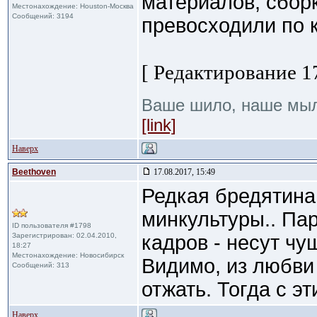
материалов, сборки
Местонахождение: Houston-Москва
Сообщений: 3194
превосходили по к
[ Редактирование 17
Ваше шило, наше мы
[link]
Наверх
Beethoven
17.08.2017, 15:49
Редкая бредятина
минкультуры.. Пар
ID пользователя #1798
Зарегистрирован: 02.04.2010,
кадров - несут чу
18:27
Местонахождение: Новосибирск
Видимо, из любви 
Сообщений: 313
отжать. Тогда с эт
Наверх