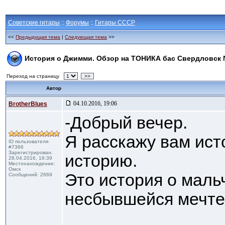
Советские гитары
::
Форумы
::
Гитары СССР
<<
Предыдущая тема
|
Следующая тема
>>
История о Джимми. Обзор на ТОНИКА бас Свердловск
Переход на страницу
>>
Автор
04.10.2016, 19:06
BrotherBlues
-Добрый вечер.
Я расскажу вам ист
ID пользователя
#7366
Зарегистрирован:
историю.
28.04.2016, 16:39
Местонахождение:
Омск
Это история о маль
Сообщений: 2669
несбывшейся мечте.