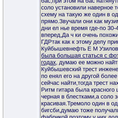
бас,при этом на бас натяну
соло установили наверное т
схему на такую же один в од
прямо.Звучали они как муз
дни ел нье время где-по 30-
вперед,Да ч ки очень похожи
ГДРтак как к этому делу пр
Куйбышевнефть Е М Узилов,
была большая статься с фот
годах
, думаю ее можно найт
Куйбышевский трест инжене
по енял его на другой боле
сейчас найти,тогда трест н
Ритм гитара была красного 
черная в блестками,а соло 
красивая.Тремоло один в од
бигсби,думаю тоже получал
фабрикой,поэтому у них дол