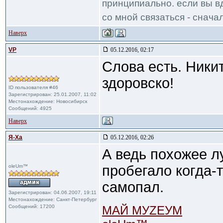
принципиально. если вы вд
со мной связаться - сначал
Наверх
VP
05.12.2016, 02:17
Слова есть. Ники
здоровско!
ID пользователя #46
Зарегистрирован: 25.01.2007, 11:02
Местонахождение: Новосибирск
Сообщений: 4925
Наверх
Я-Ха
05.12.2016, 02:26
А ведь похожее л
пробегало когда-т
oleUm™
самопал.
Зарегистрирован: 04.06.2007, 19:11
Местонахождение: Санкт-Петербург
Сообщений: 17200
МАЙ МУZЕУМ