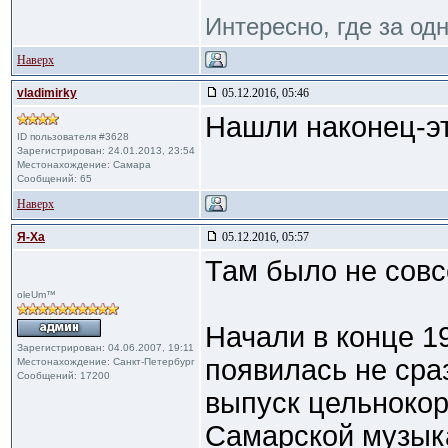
Интересно, где за од
Наверх
vladimirky
05.12.2016, 05:46
Нашли наконец-эт
ID пользователя #3628
Зарегистрирован: 24.01.2013, 23:54
Местонахождение: Самара
Сообщений: 65
Наверх
Я-Ха
05.12.2016, 05:57
Там было не совс
oleUm™
Начали в конце 19
Зарегистрирован: 04.06.2007, 19:11
появилась не сра
Местонахождение: Санкт-Петербург
Сообщений: 17200
выпуск цельнокор
Самарской музыка