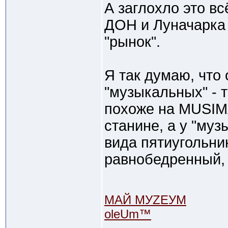
А заглохло это вс
ДОН и Луначарка 
"рынок".
Я так думаю, что
"музыкальных" - 
похоже на MUSIMA
станине, а у "муз
вида пятиугольни
равнобедренный, 
МАЙ МУZЕУМ
oleUm™