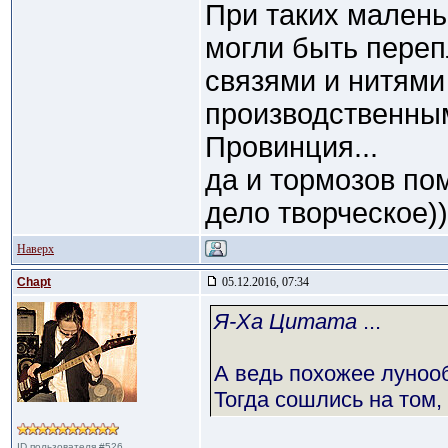
При таких малень
могли быть пере
связями и нитями
производственны
Провинция...
да и тормозов по
дело творческое))
Наверх
Chapt
05.12.2016, 07:34
Я-Ха Цитата
...
А ведь похожее лунооб
Тогда сошлись на том,
ID пользователя #526