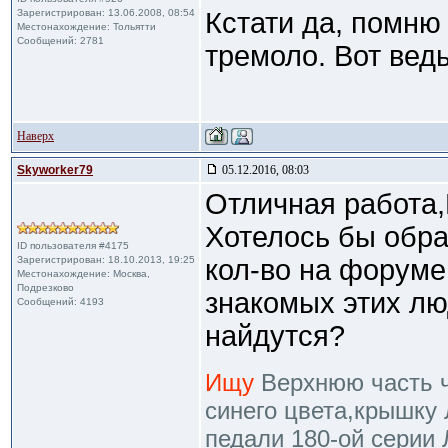
Зарегистрирован: 13.06.2008, 08:54
Кстати да, помню
Местонахождение: Тольятти
Сообщений: 2781
тремоло. Вот ведь
Наверх
Skyworker79
05.12.2016, 08:03
Отличная работа,
Хотелось бы обра
ID пользователя #4175
Зарегистрирован: 18.10.2013, 19:25
кол-во на форуме
Местонахождение: Москва,
Подрезково
знакомых этих лю
Сообщений: 4193
найдутся?
Ищу
Верхнюю часть че
синего цвета,крышку
педали 180-ой серии