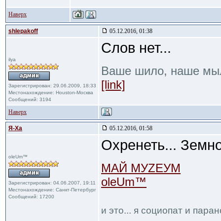
Наверх
shlepakoff
05.12.2016, 01:38
Слов нет...
ilya
Ваше шило, наше мы
[link]
Зарегистрирован: 29.06.2009, 18:33
Местонахождение: Houston-Москва
Сообщений: 3194
Наверх
Я-Ха
05.12.2016, 01:58
Охренеть... Земн
oleUm™
МАЙ МУZЕУМ
oleUm™
Зарегистрирован: 04.06.2007, 19:11
Местонахождение: Санкт-Петербург
Сообщений: 17200
и это... я социопат и пар