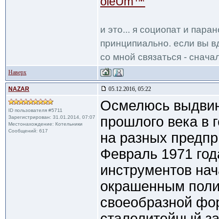
oleUm™
и это... я социопат и пар
принципиально. если вы вд
со мной связаться - сначал
Наверх
NAZAR
05.12.2016, 05:22
Осмелюсь выдвину
ID пользователя #5711
прошлого века в 
Зарегистрирован: 31.01.2014, 07:07
Местонахождение: Котельники
Сообщений: 617
на разных предпр
Февраль 1971 го
инструментов нач
окрашенным поли
своеобразной фор
сталелитейный за