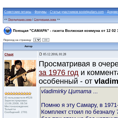
Советские гитары
::
Форумы
::
Статьи участников sovietguitars.com
::
Докуме
<<
Предыдущая тема
|
Следующая тема
>>
Поющая "САМАРА" - газета Волжская коммуна от 12 02 
Переход на страницу
>>
Автор
05.12.2016, 01:28
Chapt
Просматривая в очер
за 1976 год
и коммента
особенный - от
vladim
vladimirky Цитата
...
ID пользователя #526
Зарегистрирован:
Помню я эту Самару, в 1971
13.06.2008, 08:54
Местонахождение:
Тольятти
Комплект стоил по безналу 
Сообщений: 2781