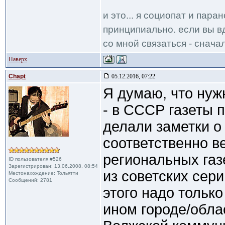
и это... я социопат и пар
принципиально. если вы вд
со мной связаться - сначал
Наверх
Chapt
05.12.2016, 07:22
Я думаю, что нуж
- в СССР газеты 
делали заметки о
соответственно в
региональных газ
ID пользователя #526
Зарегистрирован: 13.06.2008, 08:54
из советских сер
Местонахождение: Тольятти
Сообщений: 2781
этого надо только
ином городе/облас