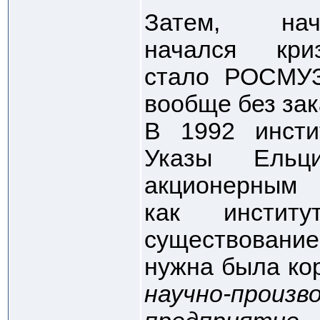
Затем, на
начался кр
стало РОСМУЗ
вообще без зак
В 1992 инсти
Указы Ельц
акционерны
как инстит
существование
нужна была кор
научно-произ