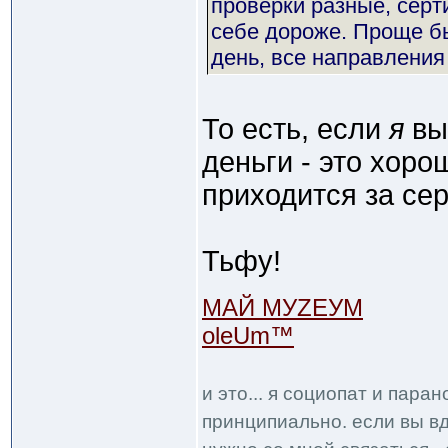
проверки разные, серт
себе дороже. Проще б
день, все направления
То есть, если
я
вы
деньги - это хоро
приходится за сер
Тьфу!
МАЙ МУZЕУМ
oleUm™
и это... я социопат и пара
принципиально. если вы вд