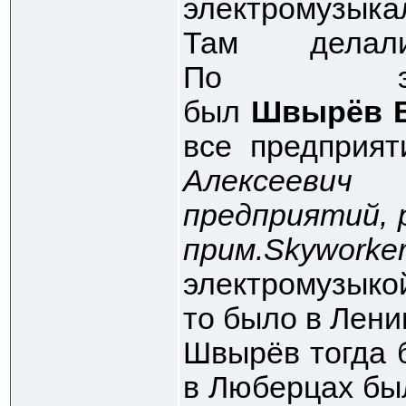
электромузыка
Там делали
По эле
был
Швырёв В
все предприят
Алексееви
предприятий, 
прим.Skyworke
электромузыко
то было в Лени
Швырёв тогда 
в Люберцах бы