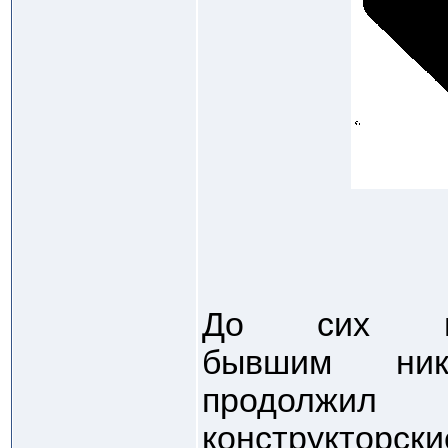
До сих п
бывшим ник
продолж
конструкторс