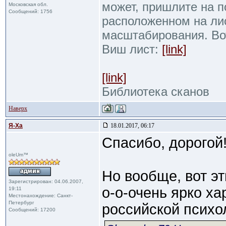
может, пришлите на п
Московская обл.
Сообщений: 1756
расположенном на ли
масштабирования. Во
Виш лист:
[link]
[link]
Библиотека сканов
Наверх
Я-Ха
18.01.2017, 06:17
Спасибо, дорогой!
oleUm™
Но вообще, вот эт
Зарегистрирован: 04.06.2007,
о-о-очень ярко х
19:11
Местонахождение: Санкт-
Петербург
российской психо
Сообщений: 17200