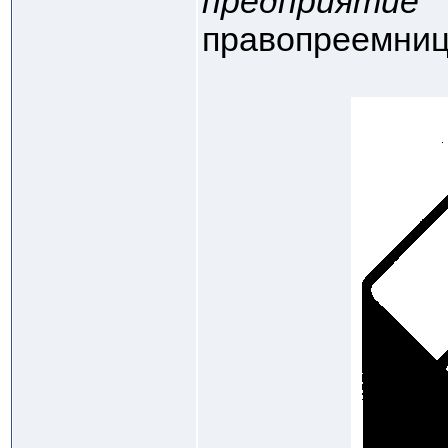
предпр
правопреемница