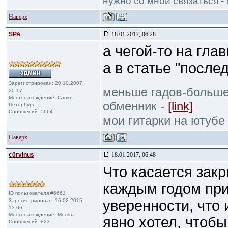
нужно со мной связаться - 
Наверх
SPA
18.01.2017, 06:28
а чегой-то на гла
а в статье "после
Зарегистрирован: 20.10.2007,
меньше гадов-больше
20:17
Местонахождение: Санкт-
обменник -
[link]
Петербург
Сообщений: 5664
мои гитарки на ютубе
Наверх
c0rvinus
18.01.2017, 06:48
Что касается закр
каждым годом при
ID пользователя #6661
Зарегистрирован: 16.02.2015,
уверенности, что 
13:06
Местонахождение: Москва
явно хотел, чтоб
Сообщений: 823