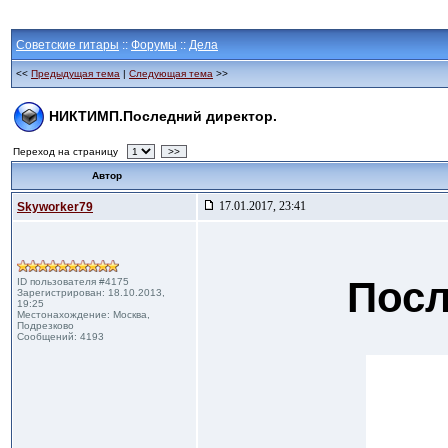
Советские гитары
::
Форумы
::
Дела
<<
Предыдущая тема
|
Следующая тема
>>
НИКТИМП.Последний директор.
Переход на страницу
>>
Автор
17.01.2017, 23:41
Skyworker79
Посл
ID пользователя #4175
Зарегистрирован: 18.10.2013,
19:25
Местонахождение: Москва,
Подрезково
Сообщений: 4193