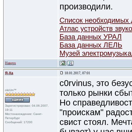
производили.
Список необходимых 
Атлас устройств зву
База данных УРАЛ
База данных ЛЕЛЬ
Музей электромузыка
Наверх
Я-Ха
18.01.2017, 07:01
c0rvinus, это без
только рынки сбыт
oleUm™
Но справедливост
Зарегистрирован: 04.06.2007,
"проискам" радост
19:11
Местонахождение: Санкт-
Петербург
свист стоял. Мечт
Сообщений: 17200
бывает) у нас вши