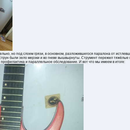
тельно, но под слоем грязи, в основном, разложившегося паралона от истлев
и струн были зело мерзки и во гневе вышвырнуты. Струмент пережил тяжёлые 
профилактика и параллельное обследование. И вот что мы имеем в итоге: