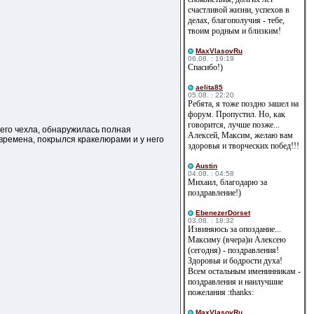
счастливой жизни, успехов в
делах, благополучия - тебе,
твоим родным и близким!
MaxVlasovRu
06.08. : 19:19
Спасибо!)
aelita85
05.08. : 22:20
Ребята, я тоже поздно зашел на
форум. Пропустил. Но, как
говорится, лучше позже...
шего чехла, обнаружилась полная
Алексей, Максим, желаю вам
времена, покрылся кракелюрами и у него
здоровья и творческих побед!!!
Austin
04.08. : 04:58
Михаил, благодарю за
поздравление!)
EbenezerDorset
03.08. : 18:32
Извиняюсь за опоздание...
Максиму (вчера)и Алексею
(сегодня) - поздравления!
Здоровья и бодрости духа!
Всем остальным именинникам -
поздравления и наилучшие
пожелания :thanks:
MaxVlasovRu