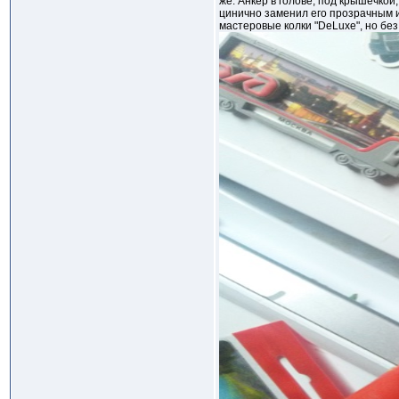
же. Анкер в голове, под крышечкой
цинично заменил его прозрачным и
мастеровые колки "DeLuxe", но без