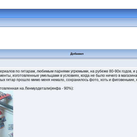
Добавил
атериалов по гитарам, любимым парнями угрюмыми, на рубеже 80-90х годов, и
нты, изготовленные умельцами в условиях, когда не было ничего в магазинах
ых гитар прошло мимо меня немало, сохранилось фото, хоть и фиговенькие, ну
зготовленная на Ленмуздетали(инфа - 90%):