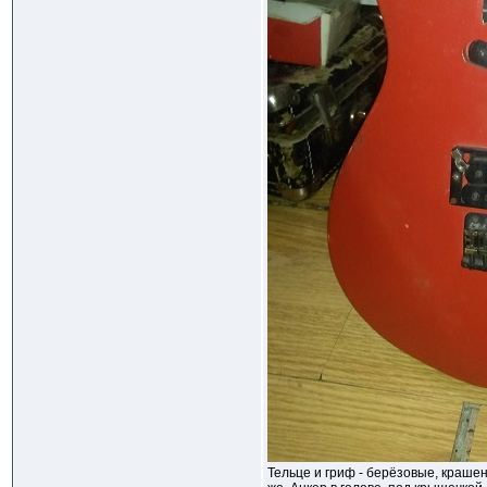
Тельце и гриф - берёзовые, крашен