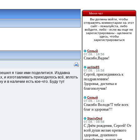
Мини-чат
Вы должны войти, чтобы
отправлять комментарии на этот
сайт - пожалуйста, либо
войдите, либо - если вы еще не
зарегистрированы - щелкните
здесь, чтобы
зарегистрироваться
Cерый
07.08. : 18:56
Спасибо,Вадим!
aelita85
07.08. : 16:58
 решил я таки ими поделитися. Издавна
Сергей, присоединяюсь к
, и изготавливать приходилось всё, вплоть
поздравлениям!
 и в наличии есть кое-что. Буду тут
Здоровья, достатка и
благополучия!
Cерый
07.08. : 14:21
Спасибо Володя!Т тебе всех
благ и здоровья!!!
StariyDed
07.08. : 08:58
С Днём рождения, Сергей! От
всей души желаю крепкого
здоровья, душевного
спокойствия, долгих лет