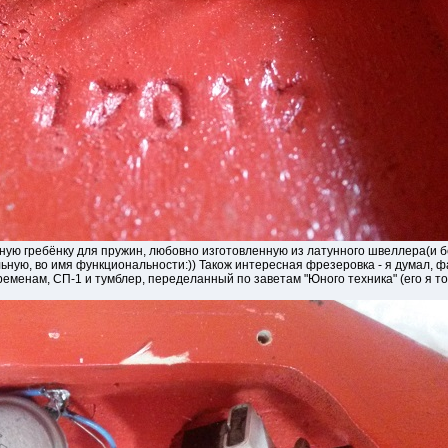
нную гребёнку для пружин, любовно изготовленную из латунного швеллера(и
ьную, во имя функциональности:)) Також интересная фрезеровка - я думал, ф
еменам, СП-1 и тумблер, переделанный по заветам "Юного техника" (его я то