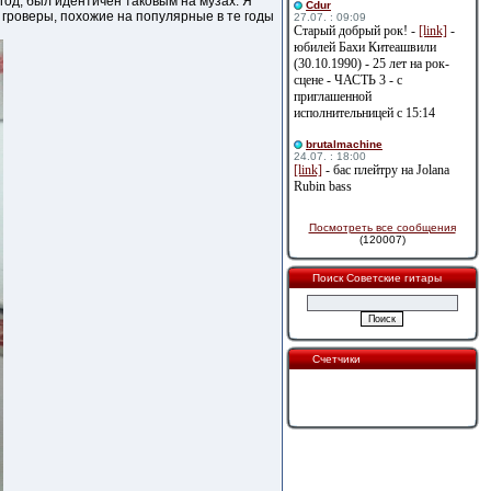
год, был идентичен таковым на музах. Я
Cdur
гроверы, похожие на популярные в те годы
27.07. : 09:09
Старый добрый рок! -
[link]
-
юбилей Бахи Китеашвили
(30.10.1990) - 25 лет на рок-
сцене - ЧАСТЬ 3 - с
приглашенной
исполнительницей с 15:14
brutalmachine
24.07. : 18:00
[link]
- бас плейтру на Jolana
Rubin bass
Посмотреть все сообщения
(120007)
Поиск Советские гитары
Счетчики