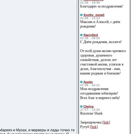
02.08. : 19:58
Благодарю за поздравления!
Svetliy_metall
02.08. : 15:24
Максим и Алексей, с днём
рождения!
StariyDed
02.08. : 09:55
С Днём рождения, коллеги!
От всей души желаю крепкого
здоровья, душевного
спокойствия, долгих лет
счастливой жизни, успехов в
делах, благополучия - вам,
вашим родным и близким!
Austin
02.08. : 04:21
Мои поздравления
сегодняшним юбилярам!
Всех благ и мирного неба!
Сhelya
27.07. : 12:34
Russtone Shark
Запрещеночка
[link]
Рутуб
[link]
 Мариях и Музах, и маркеры и лады точно те