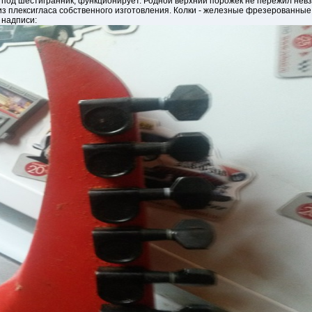
, под шестигранник, функционирует. Родной верхний порожек не пережил невз
з плексигласа собственного изготовления. Колки - железные фрезерованные 
 надписи: