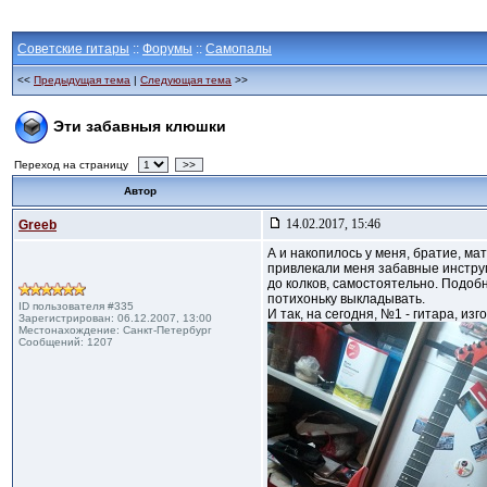
Советские гитары
::
Форумы
::
Самопалы
<<
Предыдущая тема
|
Следующая тема
>>
Эти забавныя клюшки
Переход на страницу
>>
Автор
14.02.2017, 15:46
Greeb
А и накопилось у меня, братие, м
привлекали меня забавные инструме
до колков, самостоятельно. Подобн
потихоньку выкладывать.
ID пользователя #335
И так, на сегодня, №1 - гитара, и
Зарегистрирован: 06.12.2007, 13:00
Местонахождение: Санкт-Петербург
Сообщений: 1207