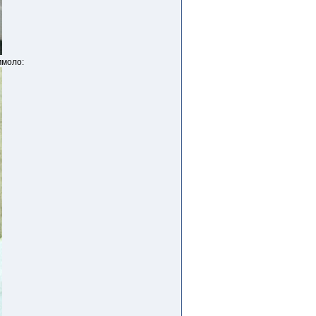
ммоло: