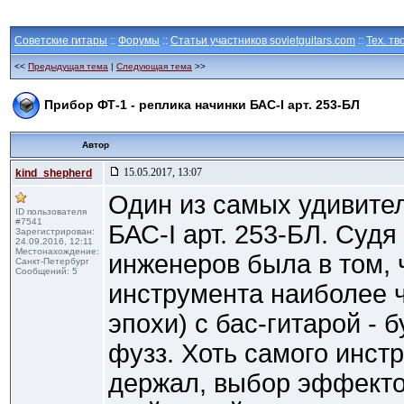
Советские гитары
::
Форумы
::
Статьи участников sovietguitars.com
::
Тех. тв
<<
Предыдущая тема
|
Следующая тема
>>
Прибор ФТ-1 - реплика начинки БАС-I арт. 253-БЛ
Автор
15.05.2017, 13:07
kind_shepherd
Один из самых удивител
ID пользователя
#7541
БАС-I арт. 253-БЛ. Судя
Зарегистрирован:
24.09.2016, 12:11
Местонахождение:
инженеров была в том, 
Санкт-Петербург
Сообщений: 5
инструмента наиболее ч
эпохи) с бас-гитарой - 
фузз. Хоть самого инстр
держал, выбор эффектов