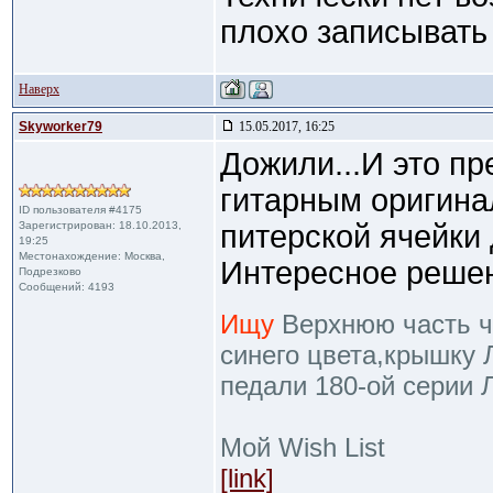
плохо записывать 
Наверх
Skyworker79
15.05.2017, 16:25
Дожили...И это пр
гитарным оригина
ID пользователя #4175
Зарегистрирован: 18.10.2013,
питерской ячейки
19:25
Местонахождение: Москва,
Интересное реше
Подрезково
Сообщений: 4193
Ищу
Верхнюю часть че
синего цвета,крышку 
педали 180-ой серии 
Мой Wish List
[link]