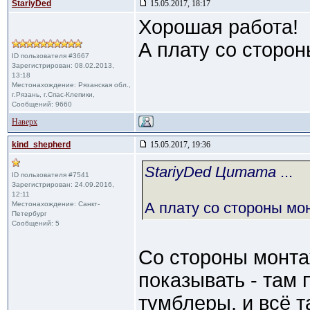
StariyDed
15.05.2017, 18:17
Хорошая работа!
А плату со сторо
ID пользователя #3667
Зарегистрирован: 08.02.2013,
13:18
Местонахождение: Рязанская обл.,
г.Рязань, г.Спас-Клепики,
Сообщений: 9660
Наверх
kind_shepherd
15.05.2017, 19:36
StariyDed Цитата
...
ID пользователя #7541
Зарегистрирован: 24.09.2016,
12:11
А плату со стороны мо
Местонахождение: Санкт-
Петербург
Сообщений: 5
Со стороны монта
показывать - там
тумблеры, и всё т