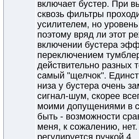
включает бустер. При в
сквозь фильтры проходи
усилителем, но уровень
поэтому вряд ли этот р
включении бустера эффе
переключением тумблер
действительно разных т
самый "щелчок". Единст
низа у бустера очень з
сигнал-шум, скорее всег
моими допущениями в сх
быть - возможности сра
меня, к сожалению, нет
регулируется ручкой 4.