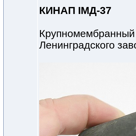
КИНАП IМД-37
Крупномембранны
Ленинградского за