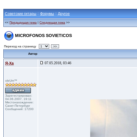
Советские гитары
::
Форумы
::
Другое
<<
Предыдущая тема
|
Следующая тема
>>
MICROFONOS SOVIETICOS
Переход на страницу
>>
Автор
07.05.2018, 03:46
Я-Ха
oleUm™
Зарегистрирован:
04.06.2007, 19:11
Местонахождение:
Санкт-Петербург
Сообщений: 17200