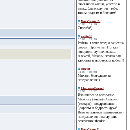
счастливой жизни, успехов в
делах, благополучия - тебе,
твоим родным и близким!
MaxVlasovRu
06.08. : 19:19
Спасибо!)
aelita85
05.08. : 22:20
Ребята, я тоже поздно зашел на
форум. Пропустил. Но, как
говорится, лучше позже...
Алексей, Максим, желаю вам
здоровья и творческих побед!!!
Austin
04.08. : 04:58
Михаил, благодарю за
поздравление!)
EbenezerDorset
03.08. : 18:32
Извиняюсь за опоздание...
Максиму (вчера)и Алексею
(сегодня) - поздравления!
Здоровья и бодрости духа!
Всем остальным именинникам -
поздравления и наилучшие
пожелания :thanks:
MaxVlasovRu