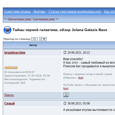
Советские гитары
::
Форумы
::
Статьи участников sovietguitars.com
::
Бас-ги
<<
Предыдущая тема
|
Следующая тема
>>
Тайны черной галактики, обзор Jolana Galaxis Bass
Переход на страницу
<<
Автор
brutalmachine
29.08.2021, 20:22
Вам спасибо!
А бас этот - самый любимый из вс
Плюсом бас продавался и выкупался
ID пользователя #10137
Помогу с выкупом гитар в своей стране.
Зарегистрирован: 27.05.2019, 05:48
Обменник -
[link]
Местонахождение: Таджикистан
Сообщений: 928
YouTube канал с обзорами на тематичес
[link]
Наверх
Cерый
30.08.2021, 05:08
А резьбовая втулка вытягивается 