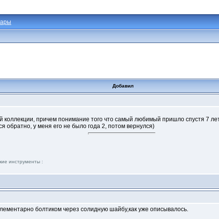
тары
Добавил
ей коллекции, причем понимание того что самый любимый пришло спустя 7 ле
 обратно, у меня его не было года 2, потом вернулся)
кие инструменты :
элементарно болтиком через солидную шайбу,как уже описывалось.