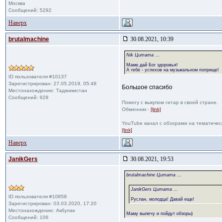
Москва
Сообщений: 5292
Наверх
brutalmachine
30.08.2021, 10:39
Nik Цитата
...
Маме,дай Бог здоровья!
А тебе - успехов на музыкальном поприще!
ID пользователя #10137
Зарегистрирован: 27.05.2019, 05:48
Большое спасибо
Местонахождение: Таджикистан
Сообщений: 928
Помогу с выкупом гитар в своей стране.
Обменник -
[link]
YouTube канал с обзорами на тематичес
[link]
Наверх
JanikGers
30.08.2021, 19:53
brutalmachine Цитата
...
JanikGers Цитата
...
ID пользователя #10858
Руслан, молодца! Давай еще!
Зарегистрирован: 03.03.2020, 17:20
Местонахождение: Акбулак
Маму вылечу и пойдут обзоры)
Сообщений: 106