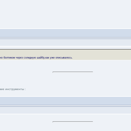
но болтиком через солидную шайбу,как уже описывалось.
кие инструменты :