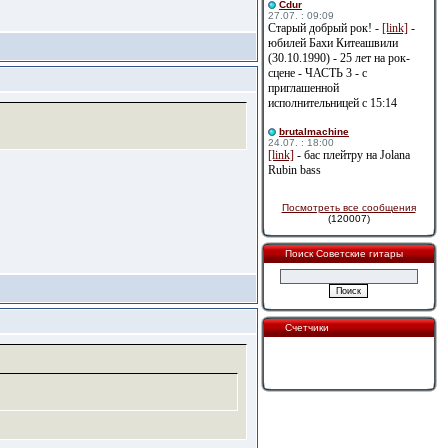
Cdur
27.07. : 09:09
Старый добрый рок! -
[link]
-
юбилей Бахи Китеашвили
(30.10.1990) - 25 лет на рок-
сцене - ЧАСТЬ 3 - с
приглашенной
исполнительницей с 15:14
brutalmachine
24.07. : 18:00
[link]
- бас плейтру на Jolana
Rubin bass
Посмотреть все сообщения
(120007)
Поиск Советские гитары
Счетчики