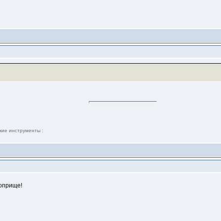
кие инструменты :
поприще!