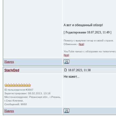
А вот и обещанный обзор!
[ Редактирование 18.07.2023, 11:49 ]
Помогу с выкупом гитар в своей стране.
Обменник -
[link]
YouTube канал с обзорами на тематичес
[link]
Наверх
StariyDed
18.07.2023, 11:38
Не кажет...
ID пользователя #3667
Зарегистрирован: 08.02.2013, 13:18
Местонахождение: Рязанская обл., г.Рязань,
г.Спас-Клепики,
Сообщений: 9660
Наверх