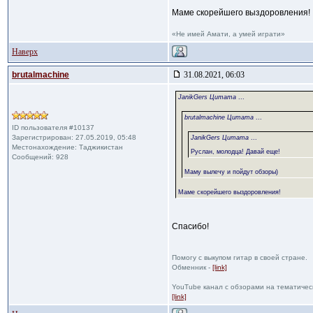
Маме скорейшего выздоровления!
«Не имей Амати, а умей играти»
Наверх
brutalmachine
31.08.2021, 06:03
JanikGers Цитата
...
brutalmachine Цитата
...
ID пользователя #10137
Зарегистрирован: 27.05.2019, 05:48
JanikGers Цитата
...
Местонахождение: Таджикистан
Руслан, молодца! Давай еще!
Сообщений: 928
Маму вылечу и пойдут обзоры)
Маме скорейшего выздоровления!
Спасибо!
Помогу с выкупом гитар в своей стране.
Обменник -
[link]
YouTube канал с обзорами на тематичес
[link]