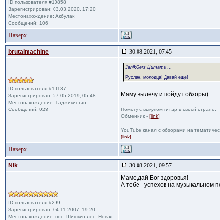
ID пользователя #10858
Зарегистрирован: 03.03.2020, 17:20
Местонахождение: Акбулак
Сообщений: 106
Наверх
brutalmachine
30.08.2021, 07:45
JanikGers Цитата
...
Руслан, молодца! Давай еще!
ID пользователя #10137
Маму вылечу и пойдут обзоры)
Зарегистрирован: 27.05.2019, 05:48
Местонахождение: Таджикистан
Сообщений: 928
Помогу с выкупом гитар в своей стране.
Обменник -
[link]
YouTube канал с обзорами на тематичес
[link]
Наверх
Nik
30.08.2021, 09:57
Маме,дай Бог здоровья!
А тебе - успехов на музыкальном 
ID пользователя #299
Зарегистрирован: 04.11.2007, 19:20
Местонахождение: пос. Шишкин лес, Новая