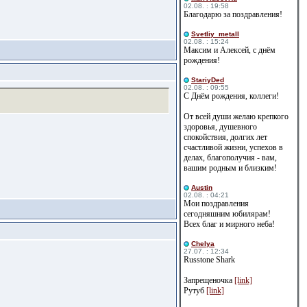
02.08. : 19:58
Благодарю за поздравления!
Svetliy_metall
02.08. : 15:24
Максим и Алексей, с днём
рождения!
StariyDed
02.08. : 09:55
С Днём рождения, коллеги!
От всей души желаю крепкого
здоровья, душевного
спокойствия, долгих лет
счастливой жизни, успехов в
делах, благополучия - вам,
вашим родным и близким!
Austin
02.08. : 04:21
Мои поздравления
сегодняшним юбилярам!
Всех благ и мирного неба!
Сhelya
27.07. : 12:34
Russtone Shark
Запрещеночка
[link]
Рутуб
[link]