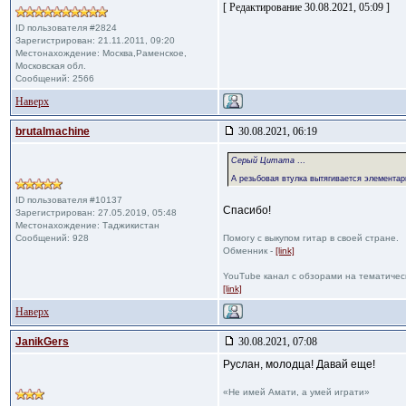
[ Редактирование 30.08.2021, 05:09 ]
ID пользователя #2824
Зарегистрирован: 21.11.2011, 09:20
Местонахождение: Москва,Раменское,
Московская обл.
Сообщений: 2566
Наверх
brutalmachine
30.08.2021, 06:19
Cерый Цитата
...
А резьбовая втулка вытягивается элементар
ID пользователя #10137
Cпасибо!
Зарегистрирован: 27.05.2019, 05:48
Местонахождение: Таджикистан
Сообщений: 928
Помогу с выкупом гитар в своей стране.
Обменник -
[link]
YouTube канал с обзорами на тематичес
[link]
Наверх
JanikGers
30.08.2021, 07:08
Руслан, молодца! Давай еще!
«Не имей Амати, а умей играти»