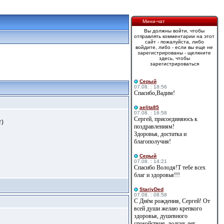
Мини-чат
Вы должны войти, чтобы
отправлять комментарии на этот
сайт - пожалуйста, либо
войдите, либо - если вы еще не
зарегистрированы - щелкните
здесь, чтобы
зарегистрироваться
Cерый
07.08. : 18:56
Спасибо,Вадим!
aelita85
07.08. : 16:58
Сергей, присоединяюсь к
т)
поздравлениям!
Здоровья, достатка и
благополучия!
Cерый
07.08. : 14:21
Спасибо Володя!Т тебе всех
благ и здоровья!!!
StariyDed
07.08. : 08:58
С Днём рождения, Сергей! От
всей души желаю крепкого
здоровья, душевного
спокойствия, долгих лет