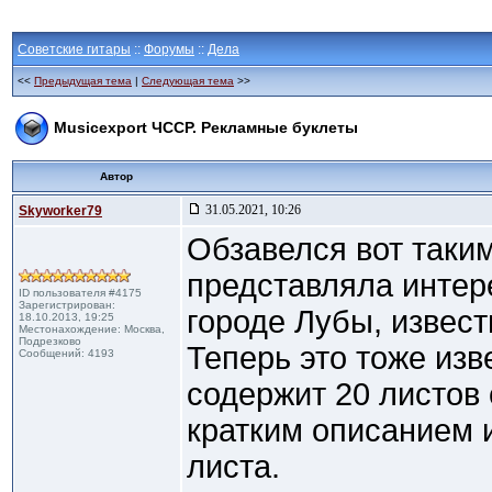
Советские гитары
::
Форумы
::
Дела
<<
Предыдущая тема
|
Следующая тема
>>
Musicexport ЧССР. Рекламные буклеты
Автор
31.05.2021, 10:26
Skyworker79
Обзавелся вот таки
представляла интер
ID пользователя #4175
Зарегистрирован:
городе Лубы, извест
18.10.2013, 19:25
Местонахождение: Москва,
Подрезково
Теперь это тоже изв
Сообщений: 4193
содержит 20 листов
кратким описанием и
листа.