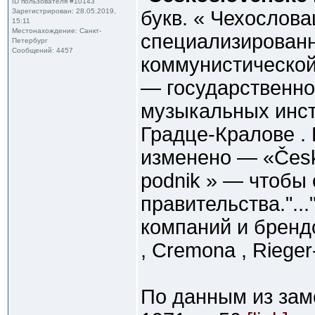
ID пользователя #10143
Зарегистрирован: 28.05.2019,
букв. « Чехослов
15:11
Местонахождение: Санкт-
специализированн
Петербург
Сообщений: 4457
коммунистической
— государственно
музыкальных инст
Градце-Кралове .
изменено — «Česko
podnik » — чтобы 
правительства."..
компаний и брендо
, Cremona , Rieger-
По данным из заме