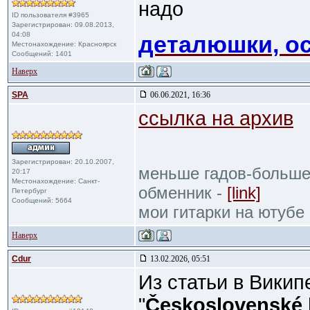
надо
ID пользователя #3965
Зарегистрирован: 09.08.2013,
04:08
деталюшки, ос
Местонахождение: Красноярск
Сообщений: 1401
Наверх
SPA
06.06.2021, 16:36
ссылка на архив
Зарегистрирован: 20.10.2007,
меньше гадов-больше
20:17
Местонахождение: Санкт-
обменник -
[link]
Петербург
Сообщений: 5664
мои гитарки на ютубе
Наверх
Cdur
13.02.2026, 05:51
Из статьи в Вики
"
Československé 