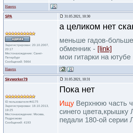
Наверх
SPA
31.05.2021, 10:30
а целиком нет ска
меньше гадов-больше
Зарегистрирован: 20.10.2007,
обменник -
[link]
20:17
Местонахождение: Санкт-
мои гитарки на ютубе
Петербург
Сообщений: 5664
Наверх
Skyworker79
31.05.2021, 10:31
Пока нет
Ищу
Верхнюю часть че
ID пользователя #4175
Зарегистрирован: 18.10.2013,
синего цвета,крышку 
19:25
Местонахождение: Москва,
педали 180-ой серии 
Подрезково
Сообщений: 4193