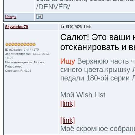
/DENVЁR/
Наверх
Skyworker79
15.02.2026, 11:44
Салют! Это ваши 
отсканировать и 
ID пользователя #4175
Зарегистрирован: 18.10.2013,
19:25
Ищу
Верхнюю часть че
Местонахождение: Москва,
Подрезково
синего цвета,крышку 
Сообщений: 4193
педали 180-ой серии 
Мой Wish List
[link]
[link]
Моё скромное собран