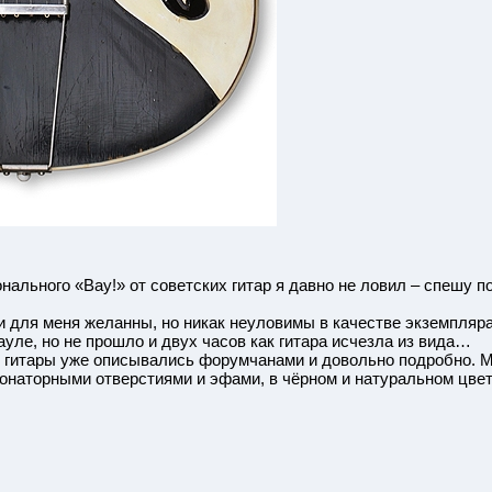
нального «Вау!» от советских гитар я давно не ловил – спешу 
 для меня желанны, но никак неуловимы в качестве экземпляра
уле, но не прошло и двух часов как гитара исчезла из вида…
 гитары уже описывались форумчанами и довольно подробно. М
онаторными отверстиями и эфами, в чёрном и натуральном цвете