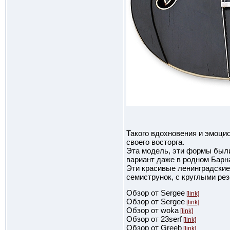
Такого вдохновения и эмоцио
своего восторга.
Эта модель, эти формы были
вариант даже в родном Барна
Эти красивые ленинградские
семиструнок, с круглыми рез
Обзор от Sergee
[link]
Обзор от Sergee
[link]
Обзор от woka
[link]
Обзор от 23serf
[link]
Обзор от Greeb
[link]