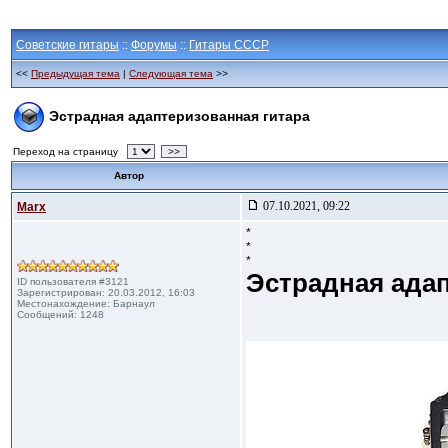
Советские гитары
::
Форумы
::
Гитары СССР
<<
Предыдущая тема
|
Следующая тема
>>
Эстрадная адаптеризованная гитара
Переход на страницу
>>
Автор
07.10.2021, 09:22
Marx
*
*
*
Эстрадная адап
ID пользователя #3121
Зарегистрирован: 20.03.2012, 16:03
Местонахождение: Барнаул
Сообщений: 1248