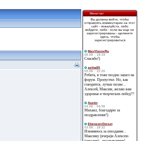
Мини-чат
Вы должны войти, чтобы
отправлять комментарии на этот
сайт - пожалуйста, либо
войдите, либо - если вы еще не
зарегистрированы - щелкните
здесь, чтобы
зарегистрироваться
MaxVlasovRu
06.08. : 19:19
Спасибо!)
aelita85
05.08. : 22:20
Ребята, я тоже поздно зашел на
форум. Пропустил. Но, как
говорится, лучше позже...
Алексей, Максим, желаю вам
здоровья и творческих побед!!!
Austin
04.08. : 04:58
Михаил, благодарю за
поздравление!)
EbenezerDorset
03.08. : 18:32
Извиняюсь за опоздание...
Максиму (вчера)и Алексею
(сегодня) - поздравления!