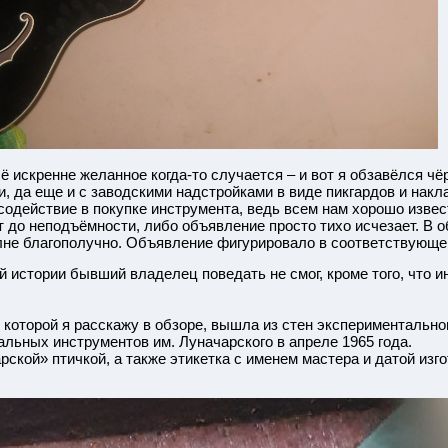
всё искренне желанное когда-то случается – и вот я обзавёлся 
, да еще и с заводскими надстройками в виде пикгардов и нак
содействие в покупке инструмента, ведь всем нам хорошо извес
т до неподъёмности, либо объявление просто тихо исчезает. В 
полне благополучно. Объявление фигурировало в соответствующ
 истории бывший владелец поведать не смог, кроме того, что ин
о которой я расскажу в обзоре, вышла из стен экспериментальн
льных инструментов им. Луначарского в апреле 1965 года.
ской» птичкой, а также этикетка с именем мастера и датой изго