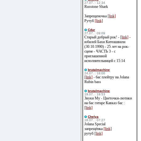
27.07. : 12:34
Russtone Shark
Запрещеночка
[link]
Рутуб
[link]
Cdur
27.07. : 09:09
Старый добрый рок! -
[link]
-
юбилей Бахи Китеашвили
(30.10.1990) - 25 лет на рок-
сцене - ЧАСТЬ 3 - с
приглашенной
исполнительницей с 15:14
brutalmachine
24.07. : 18:00
[link]
- бас плейтру на Jolana
Rubin bass
brutalmachine
19.07. : 19:53
Звуки Му - Цветочки-лютики
на бас гитаре Кавказ бас :
[link]
Сhelya
18.07. : 07:27
Jolana Special
запрещёнка
[link]
рутуб
[link]