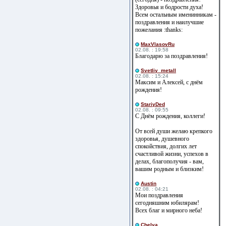
Здоровья и бодрости духа!
Всем остальным именинникам -
поздравления и наилучшие
пожелания :thanks:
MaxVlasovRu
02.08. : 19:58
Благодарю за поздравления!
Svetliy_metall
02.08. : 15:24
Максим и Алексей, с днём
рождения!
StariyDed
02.08. : 09:55
С Днём рождения, коллеги!
От всей души желаю крепкого
здоровья, душевного
спокойствия, долгих лет
счастливой жизни, успехов в
делах, благополучия - вам,
вашим родным и близким!
Austin
02.08. : 04:21
Мои поздравления
сегодняшним юбилярам!
Всех благ и мирного неба!
Сhelya