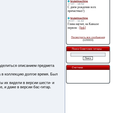
brutalmachine
17.07. : 18:52
С днем рождения всех
причастных!)
brutalmachine
16.07. : 11:42
Глина научит, на Кавказе
первом :
[link]
Посмотреть все сообщения
(120003)
Поиск Советские гитары
поделиться описанием предмета
Счетчики
 в коллекцию долгое время. Был
ы их видели в версии шести- и
, и даже в версии бас-гитар.