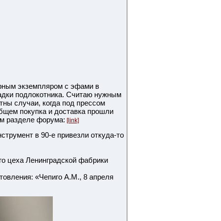
чёрным экземпляром с эфами в
ладки подлокотника. Считаю нужным
тны случаи, когда под прессом
общем покупка и доставка прошли
ем разделе форума:
[link]
струмент в 90-е привезли откуда-то
ого цеха Ленинградской фабрики
товления: «Чепиго А.М., 8 апреля