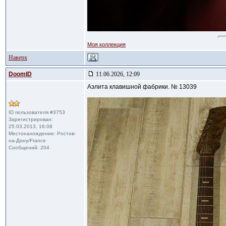
Моя коллекция
Наверх
DoomID
11.06.2026, 12:09
Аэлита клавишной фабрики. № 13039
ID пользователя #3753
Зарегистрирован:
25.03.2013, 16:08
Местонахождение: Ростов-
на-Дону/France
Сообщений: 204