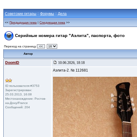
Советские гитары
::
Форумы
::
Дела
<<
Предыдущая тема
|
Следующая тема
>>
Серийные номера гитар "Аэлита", паспорта, фото
Переход на страницу
<<
Автор
DoomID
10.06.2026, 18:18
Аэлита-2. № 112681
ID пользователя #3753
Зарегистрирован:
25.03.2013, 16:08
Местонахождение: Ростов-
на-Дону/France
Сообщений: 204