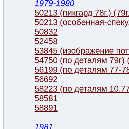
1979-1980
50213 (пикгард 78г.) (79г
50213 (особенная-спек
50832
52458
53845 (изображение пот
54750 (по деталям 79г) (
56199 (по деталям 77-78г.
56692
58223 (по деталям 10.77г.
58581
58891
1981