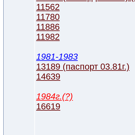
11562
11780
11886
11982
1981-1983
13189 (паспорт 03.81г.)
14639
1984г.(?)
16619