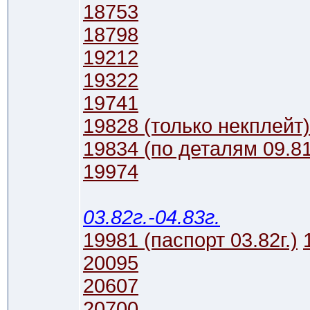
18753
18798
19212
19322
19741
19828 (только некплейт)
19834 (по деталям 09.81г.
19974
03.82г.-04.83г.
19981 (паспорт 03.82г.)
20095
20607
20700