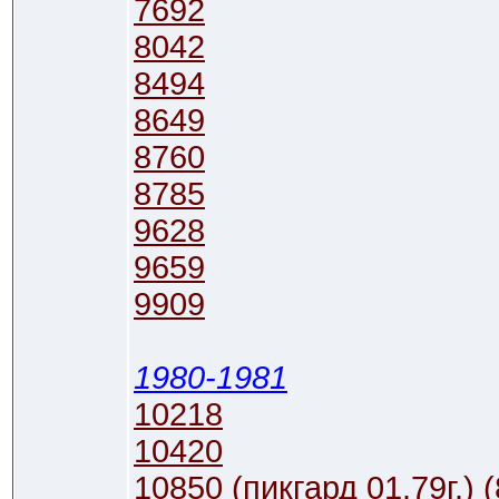
7692
8042
8494
8649
8760
8785
9628
9659
9909
1980-1981
10218
10420
10850 (пикгард 01.79г.) (