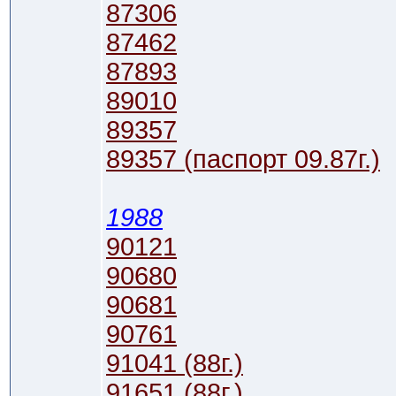
87306
87462
87893
89010
89357
89357 (паспорт 09.87г.)
1988
90121
90680
90681
90761
91041 (88г.)
91651 (88г.)