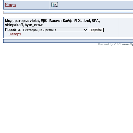
Наверх
Модераторы: violet, EjiK, Басист Кайф, Я-Ха, Izol, SPA,
shlepakoff, byte_crow
Перейти:
Наверх
Powered by
e107 Forum S