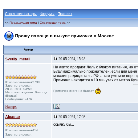
Советские гитары
::
Форумы
::
Транзит
<<
Предыдущая тема
|
Следующая тема
>>
Прошу помощи в выкупе примочки в Москве
Автор
29.05.2024, 15:28
Svetliy_metall
На авито продают Лель с блоком питания, но о
Буду максимально признателен, если для меня в
магазин радиодеталь. РФ, а там уже мне переп
Примочкп находится в 10 минутах от метро Куз
ID пользователя #2738
Зарегистрирован:
28.09.2011, 03:59
Примочек много не бывает
Местонахождение: Вологда
(Вельск)
Сообщений: 2476
Наверх
Alexstar
29.05.2024, 17:03
ссылку бы...
ID пользователя #414
Зарегистрирован: