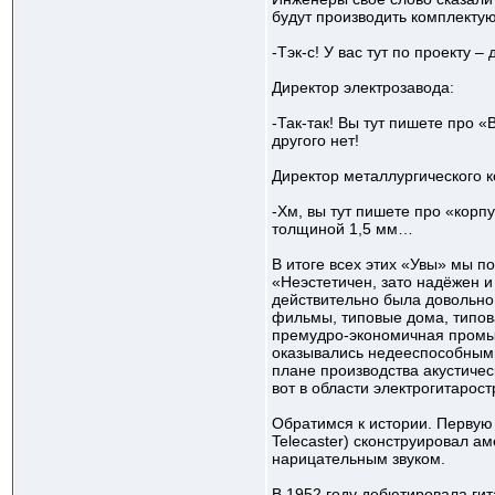
будут производить комплекту
-Тэк-с! У вас тут по проекту 
Директор электрозавода:
-Так-так! Вы тут пишете про 
другого нет!
Директор металлургического 
-Хм, вы тут пишете про «корп
толщиной 1,5 мм…
В итоге всех этих «Увы» мы 
«Неэстетичен, зато надёжен и
действительно была довольно 
фильмы, типовые дома, типовая
премудро-экономичная промы
оказывались недееспособными. 
плане производства акустичес
вот в области электрогитаро
Обратимся к истории. Первую
Telecaster) сконструировал а
нарицательным звуком.
В 1952 году дебютировала гит