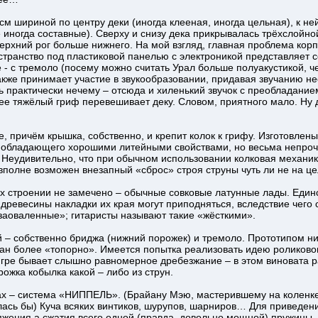
см шириной по центру деки (иногда клееная, иногда цельная), к ней
е иногда составные). Сверху и снизу дека прикрывалась трёхслойно
ерхний рог больше нижнего. На мой взгляд, главная проблема корп
странство под пластиковой панелью с электроникой представляет 
- с тремоло (посему можно считать Урал больше полуакустикой, че
акже принимает участие в звукообразовании, придавая звучанию не
ть практически нечему – отсюда и хиленький звучок с преобладани
олее тяжёлый гриф перевешивает деку. Словом, приятного мало. Ну
, причём крышка, собственно, и крепит колок к грифу. Изготовлены
, обладающего хорошими литейными свойствами, но весьма непрочн
. Неудивительно, что при обычном использовании колковая механи
вполне возможен внезапный «сброс» строя струны чуть ли не на це
их строении не замечено – обычные совковые латунные лады. Един
древесины накладки их края могут приподняться, вследствие чего 
заоваленные»; гитаристы называют такие «жёсткими».
й – собственно бриджа (нижний порожек) и тремоло. Прототипом н
лан более «топорно». Имеется попытка реализовать идею роликовог
 игре бывает слышно равномерное дребезжание – в этом виновата 
жка кобылка какой – либо из струн.
ах – система «НИППЕЛЬ». (Брайану Мэю, мастерившему на коленке
лась бы) Куча всяких винтиков, шурупов, шарниров… Для приведени
яжения а сжатия всего одной (правда, довольно мощной) пружины.