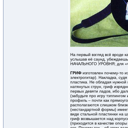
На первый взгляд всё вроде ка
услышав её саунд, убеждаешьс
НАЧАЛЬНОГО УРОВНЯ; для «чис
ГРИФ
изготовлен почему-то из
электрогитар). Накладка, судя
пластика. Не обладая нужной 
натянутых струн, гриф изрядн
первых девяти ладов, ибо дал
(забудьте про игру тэппингом 
профиль – почти как прямоуго
располагаются слишком близко
(нестандартной формы) имеет 
виде стальной пластинки на ш
гриф возвышается над корпус
(приходится в качестве опоры
его. Почему так – об этом да