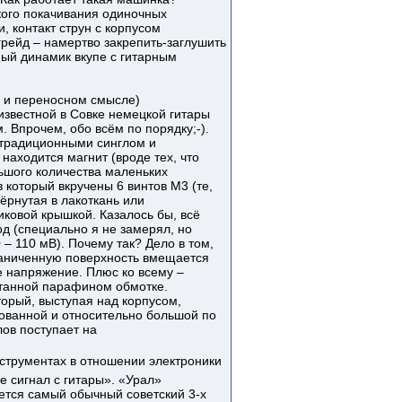
гкого покачивания одиночных
, контакт струн с корпусом
рейд – намертво закрепить-заглушить
рный динамик вкупе с гитарным
м и переносном смысле)
 известной в Совке немецкой гитары
 Впрочем, обо всём по порядку;-).
 традиционными синглом и
находится магнит (вроде тех, что
ьшого количества маленьких
 который вкручены 6 винтов М3 (те,
ёрнутая в лакоткань или
иковой крышкой. Казалось бы, всё
од (специально я не замерял, но
 – 110 мВ). Почему так? Дело в том,
граниченную поверхность вмещается
е напряжение. Плюс ко всему –
итанной парафином обмотке.
орый, выступая над корпусом,
рованной и относительно большой по
лов поступает на
струментах в отношении электроники
 сигнал с гитары». «Урал»
ется самый обычный советский 3-х