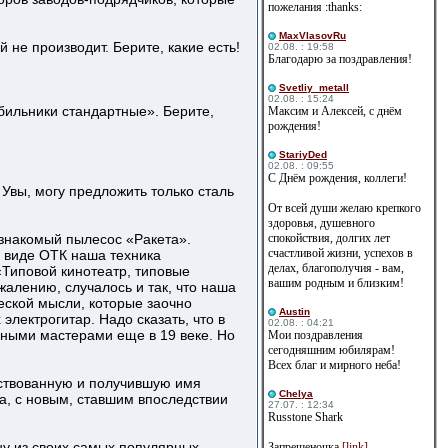
пожелания :thanks:
MaxVlasovRu
й не производит. Берите, какие есть!
02.08. : 19:58
Благодарю за поздравления!
Svetliy_metall
02.08. : 15:24
убильники стандартные». Берите,
Максим и Алексей, с днём
рождения!
StariyDed
02.08. : 09:55
С Днём рождения, коллеги!
 Увы, могу предложить только сталь
От всей души желаю крепкого
здоровья, душевного
 знакомый пылесос «Ракета».
спокойствия, долгих лет
счастливой жизни, успехов в
в виде ОТК наша техника
делах, благополучия - вам,
«Типовой кинотеатр, типовые
вашим родным и близким!
ожалению, случалось и так, что наша
ской мысли, которые заочно
Austin
электрогитар. Надо сказать, что в
02.08. : 04:21
рными мастерами еще в 19 веке. Но
Мои поздравления
сегодняшним юбилярам!
Всех благ и мирного неба!
нствованную и получившую имя
Сhelya
ра, с новым, ставшим впоследствии
27.07. : 12:34
Russtone Shark
дну из своих самых популярных
Запрещеночка
[link]