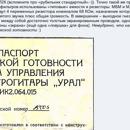
2К (вспомните про «рубильник стандартный»:-)). Точно такой же 
 фильтров использованы «типовые» емкости и резисторы: МБМ и МЛТ
ут 4 переменных резистора номиналом 68 КОм, назначение которы
зятого звучка плюс общая громкость. В завершении – выходное гнез
 между собой достаточно толстым экранированным проводом, одна
ены «экрана» (ещё одна «ловушка» для фона).
Немудрено, что н
ческой готовности
:)