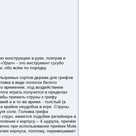
ию конструкцию в руки, поиграв и
«Урал» - это инструмент сугубо
, обо всём по порядку.
пользуемых сортов дерева для грифов
нтовка в виде полосок белого
со временем, под воздействием
тоге играть получится в пределах
дабы прижать струны к грифу
кий и в то же время - толстый (в
а крайне неудобна в игре. Струны
для соло. Головка грифа
 струн, имеется подобие ретейнера в
епление к корпусу – 4 шурупа, причём
бенно при использовании приёма Mute
желее корпуса, поэтому, перевешивает