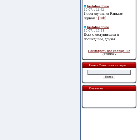
brutalmachine
16.07. : 11:42
Глина научит, на Кавказе
первом :
[link]
brutalmachine
15.07. : 12:13
Всех с наступившим и
прошедшим, друзья!
Посмотреть все сообщения
(120002)
Поиск Советские гитары
Счетчики