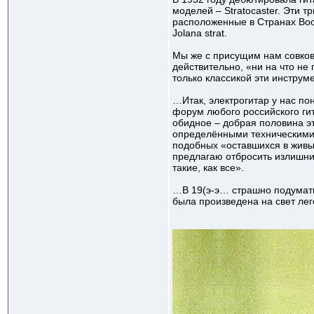
моделей – Stratoсaster. Эти т
расположенные в Странах Вост
Jolana strat.
Мы же с присущим нам совков
действительно, «ни на что н
только классикой эти инструме
…Итак, электрогитар у нас п
форум любого российского гита
обидное – добрая половина эт
определёнными техническими 
подобных «оставшихся в живых
предлагаю отбросить излишние
такие, как все».
…В 19(э-э… страшно подумать,
была произведена на свет ле