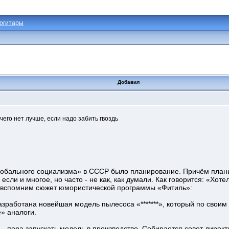
огитары
Добавил
чего нет лучше, если надо забить гвоздь
лобального социализма» в СССР было планирование. Причём планир
если и многое, но часто - не как, как думали. Как говорится: «Хоте
е вспомним сюжет юмористической программы «Фитиль»:
зработана новейшая модель пылесоса «*******», который по своим
» аналоги.
– пора запускать модель в производство. Собирается совет директ