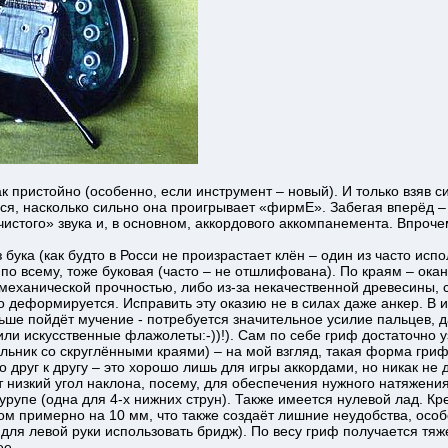
к пристойно (особенно, если инструмент – новый). И только взяв с
я, насколько сильно она проигрывает «фирмЕ». Забегая вперёд – 
того» звука и, в основном, аккордового аккомпанемента. Впрочем
 бука (как будто в Росси не произрастает клён – один из часто ис
 по всему, тоже буковая (часто – не отшлифована). По краям – ока
механической прочностью, либо из-за некачественной древесины, 
о деформируется. Исправить эту оказию не в силах даже анкер. В и
ьше пойдёт мучение - потребуется значительное усилие пальцев, 
или искусственные флажолеты:-))!). Сам по себе гриф достаточно уз
льник со скруглёнными краями) – на мой взгляд, такая форма гриф
 друг к другу – это хорошо лишь для игры аккордами, но никак не 
низкий угол наклона, посему, для обеспечения нужного натяжения
урупе (одна для 4-х нижних струн). Также имеется нулевой лад. Кр
ом примерно на 10 мм, что также создаёт лишние неудобства, осо
 для левой руки использовать бридж). По весу гриф получается тя
лее…