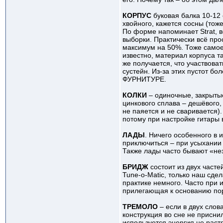
КОРПУС
буковая балка 10-12 
хвойного, кажется сосны (тож
По форме напоминает Strat, в
выборки. Практически всё про
максимум на 50%. Тоже самое 
известно, материал корпуса т
же получается, что участвова
сустейн. Из-за этих пустот б
ФУРНИТУРЕ.
КОЛКИ
– одиночные, закрытые
цинкового сплава – дешёвого
не паяется и не сваривается)
потому при настройке гитары 
ЛАДЫ
. Ничего особенного в 
приключиться – при усыхании 
Также лады часто бывают «не
БРИДЖ
состоит из двух часте
Tune-o-Matic, только наш сде
практике немного. Часто при
прилегающая к основанию поро
ТРЕМОЛО
– если в двух слов
конструкция во сне не присни
используется энергия не раст