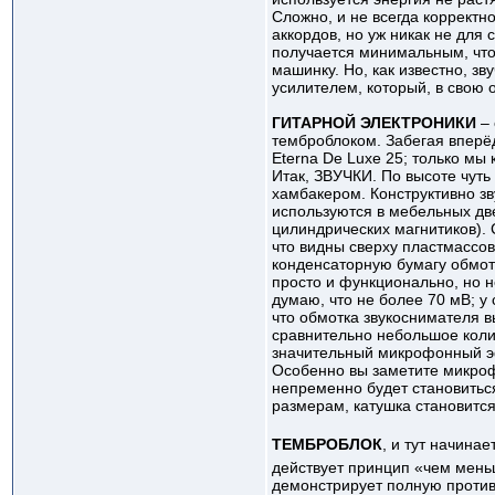
Сложно, и не всегда корректн
аккордов, но уж никак не для 
получается минимальным, что
машинку. Но, как известно, зв
усилителем, который, в свою 
ГИТАРНОЙ ЭЛЕКТРОНИКИ
–
темброблоком. Забегая вперёд
Eterna De Luxe 25; только мы
Итак, ЗВУЧКИ. По высоте чут
хамбакером. Конструктивно зв
используются в мебельных дв
цилиндрических магнитиков). 
что видны сверху пластмассов
конденсаторную бумагу обмотк
просто и функционально, но не
думаю, что не более 70 мВ; у 
что обмотка звукоснимателя 
сравнительно небольшое коли
значительный микрофонный эф
Особенно вы заметите микроф
непременно будет становитьс
размерам, катушка становится
ТЕМБРОБЛОК
, и тут начина
действует принцип «чем мень
демонстрирует полную против