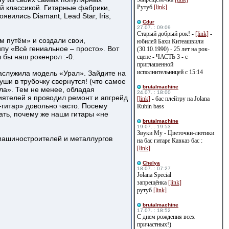
ной классикой. Гитарные фабрики,
Рутуб
[link]
вились Diamant, Lead Star, Iris,
Cdur
27.07. : 09:09
Старый добрый рок! -
[link]
-
м путём» и создали свои,
юбилей Бахи Китеашвили
пу «Всё гениальное – просто». Вот
(30.10.1990) - 25 лет на рок-
л бы наш рокенрол :-0.
сцене - ЧАСТЬ 3 - с
приглашенной
исполнительницей с 15:14
заслужила модель «Урал». Зайдите на
уши в трубочку свернутся! (что самое
brutalmachine
ла». Тем не менее, обладая
24.07. : 18:00
ятелей я проводил ремонт и апгрейд
[link]
- бас плейтру на Jolana
-гитар» довольно часто. Посему
Rubin bass
ать, почему же наши гитары «не
brutalmachine
19.07. : 19:53
Звуки Му - Цветочки-лютики
 машиностроителей и металлургов
на бас гитаре Кавказ бас :
[link]
Сhelya
18.07. : 07:27
Jolana Special
запрещёнка
[link]
рутуб
[link]
brutalmachine
17.07. : 18:52
С днем рождения всех
причастных!)