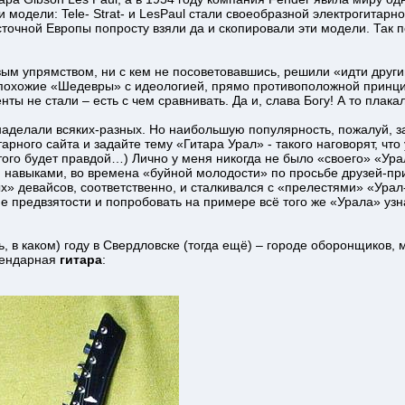
ри модели: Tele- Strat- и LesPaul стали своеобразной электрогитар
очной Европы попросту взяли да и скопировали эти модели. Так поя
ым упрямством, ни с кем не посоветовавшись, решили «идти други
е похожие «Шедевры» с идеологией, прямо противоположной принци
нты не стали – есть с чем сравнивать. Да и, слава Богу! А то плака
онаделали всяких-разных. Но наибольшую популярность, пожалуй, 
рного сайта и задайте тему «Гитара Урал» - такого наговорят, что 
ого будет правдой…) Лично у меня никогда не было «своего» «Ура
навыками, во времена «буйной молодости» по просьбе друзей-при
» девайсов, соответственно, и сталкивался с «прелестями» «Урал
 предвзятости и попробовать на примере всё того же «Урала» узн
 в каком) году в Свердловске (тогда ещё) – городе оборонщиков,
гендарная
гитара
: