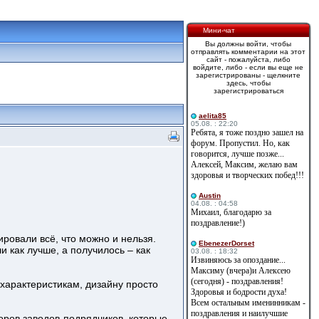
Мини-чат
Вы должны войти, чтобы
отправлять комментарии на этот
сайт - пожалуйста, либо
войдите, либо - если вы еще не
зарегистрированы - щелкните
здесь, чтобы
зарегистрироваться
aelita85
05.08. : 22:20
Ребята, я тоже поздно зашел на
форум. Пропустил. Но, как
говорится, лучше позже...
Алексей, Максим, желаю вам
здоровья и творческих побед!!!
Austin
04.08. : 04:58
Михаил, благодарю за
поздравление!)
овали всё, что можно и нельзя.
EbenezerDorset
ли как лучше, а получилось – как
03.08. : 18:32
Извиняюсь за опоздание...
Максиму (вчера)и Алексею
(сегодня) - поздравления!
 характеристикам, дизайну просто
Здоровья и бодрости духа!
Всем остальным именинникам -
поздравления и наилучшие
оров заводов-подрядчиков, которые