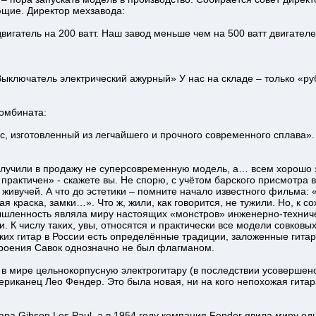
ющие. Директор мехзавода:
– двигатель на 200 ватт. Наш завод меньше чем на 500 ватт двигателе
«Выключатель электрический ажурный» У нас на складе – только «р
комбината:
ус, изготовленный из легчайшего и прочного современного сплава».
получили в продажу не суперсовременную модель, а… всем хорошо
 практичен» - скажете вы. Не спорю, с учётом барского присмотра 
живучей. А что до эстетики – помните начало известного фильма: 
 краска, замки…». Что ж, жили, как говорится, не тужили. Но, к с
шленность являла миру настоящих «монстров» инженерно-техниче
К числу таких, увы, относятся и практически все модели совковых 
ких гитар в России есть определённые традиции, заложенные гита
строения Савок однозначно не был флагманом.
 в мире цельнокорпусную электрогитару (в последствии усоверше
мериканец Лео Фендер. Это была новая, ни на кого непохожая гита
ара Gibson Les Paul, а в 1954 году компания Fender явила миру о