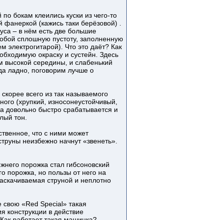
 по бокам клеились куски из чего-то
й фанеркой (кажись таки берёзовой) .
уса – в нём есть две большие
собой сплошную пустоту, заполненную
м электрогитарой). Что это даёт? Как
обходимую окраску и сустейн. Здесь
ем высокой середины, и слабенький
 да ладно, поговорим лучше о
 скорее всего из так называемого
ого (хрупкий, износонеустойчивый,
ка довольно быстро срабатывается и
лый тон.
ственное, что с ними может
струны неизбежно начнут «звенеть».
ижнего порожка стал гибсоновский
о порожка, но пользы от него на
раскачиваемая струной и неплотно
 свою «Red Special» такая
я конструкции в действие
 Как работает такая машинка?