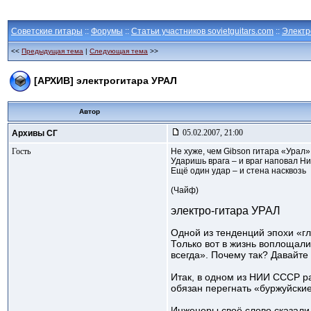
Советские гитары
::
Форумы
::
Статьи участников sovietguitars.com
::
Электр
<<
Предыдущая тема
|
Следующая тема
>>
[АРХИВ] электрогитара УРАЛ
Автор
05.02.2007, 21:00
Архивы СГ
Гость
Не хуже, чем Gibson гитара «Урал»
Ударишь врага – и враг наповал Ни
Ещё один удар – и стена насквозь
(Чайф)
электро-гитара УРАЛ
Одной из тенденций эпохи «г
Только вот в жизнь воплощали 
всегда». Почему так? Давайт
Итак, в одном из НИИ СССР ра
обязан перегнать «буржуйские
Инженеры своё слово сказали 