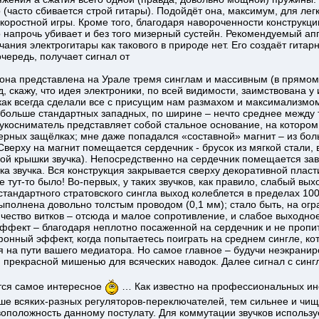
о (часто сбивается строй гитары). Подойдёт она, максимум, для ле
скоростной игры. Кроме того, благодаря навороченности конструкции
 напрочь убивает и без того мизерный сустейн. Рекомендуемый апг
учания электрогитары как такового в природе нет. Его создаёт гита
очередь, получает сигнал от
 она представлена на Урале тремя синглам и массивным (в прямо
, скажу, что идея электроники, по всей видимости, заимствована у
 как всегда сделали все с присущим нам размахом и максимализмом.
ь больше стандартных западных, по ширине – нечто среднее между
укосниматель представляет собой стальное основание, на котором 
ерных защёлках; мне даже попадался «составной» магнит – из бол
Сверху на магнит помещается сердечник - брусок из мягкой стали, в
ой крышки звучка). Непосредственно на сердечник помещается зав
а звучка. Вся конструкция закрывается сверху декоративной пласт
 тут-то было! Во-первых, у таких звучков, как правило, слабый вых
стандартного стратовского сингла выход колеблется в пределах 100
выполнена довольно толстым проводом (0,1 мм); стало быть, на о
чество витков – отсюда и малое сопротивление, и слабое выходно
фект – благодаря неплотно посаженной на сердечник и не проп
онный эффект, когда попытаетесь поиграть на среднем сингле, кот
я на пути вашего медиатора. Но самое главное – будучи неэкрани
 прекрасной мишенью для всяческих наводок. Далее сигнал с синг
ется самое интересное
… Как известно на профессиональных ин
ше всяких-разных регуляторов-переключателей, тем сильнее и чище
оположность данному постулату. Для коммутации звучков использу