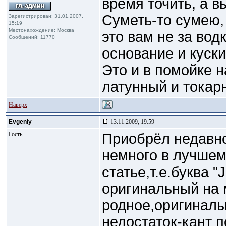
время точить, а в
Суметь-то сумею,
Зарегистрирован: 31.01.2007,
15:19
Местонахождение: Москва
это вам не за вод
Сообщений: 11770
основание и куск
Это и в помойке 
латунный и токар
Наверх
Evgeniy
13.11.2009, 19:59
Гость
Приобрёл недавно
немного в лучшем
статье,т.е.буква 
оригинальный на 
родное,оригиналь
недостаток-кант п