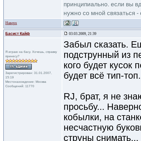
принципиально. если вы вд
нужно со мной связаться - 
Наверх
Басист Кайф
03.03.2009, 21:39
Забыл сказать. Е
подструнный из п
Я играю на басу. Хочешь, справку
принесу?
кого будет кусок 
будет всё тип-топ.
Зарегистрирован: 31.01.2007,
15:19
Местонахождение: Москва
Сообщений: 11770
RJ, брат, я не зн
просьбу... Наверн
кобылки, на станк
несчастную буковк
струны снимать...