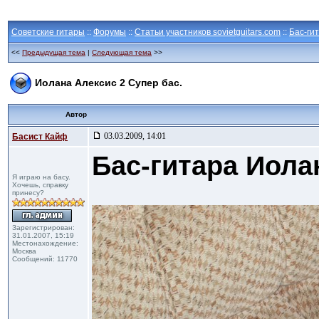
Советские гитары
::
Форумы
::
Статьи участников sovietguitars.com
::
Бас-ги
<<
Предыдущая тема
|
Следующая тема
>>
Иолана Алексис 2 Супер бас.
Автор
03.03.2009, 14:01
Басист Кайф
Бас-гитара Иола
Я играю на басу.
Хочешь, справку
принесу?
Зарегистрирован:
31.01.2007, 15:19
Местонахождение:
Москва
Сообщений: 11770