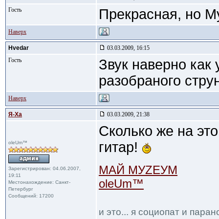
Гость
Прекрасная, но М
Наверх
Hvedar
03.03.2009, 16:15
Гость
Звук наверно как
разобраного стру
Наверх
Я-Ха
03.03.2009, 21:38
Сколько же на эт
гитар!
oleUm™
МАЙ МУZЕУМ
Зарегистрирован: 04.06.2007,
19:11
oleUm™
Местонахождение: Санкт-
Петербург
Сообщений: 17200
и это... я социопат и пара