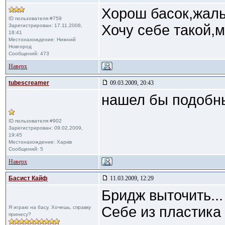
Хорош басок,жаль
ID пользователя #759
Хочу себе такой,м
Зарегистрирован: 17.11.2008,
18:41
Местонахождение: Нижний
Новгород
Сообщений: 473
Наверх
tubescreamer
09.03.2009, 20:43
нашел бы подобны
ID пользователя #902
Зарегистрирован: 09.02.2009,
19:45
Местонахождение: Харків
Сообщений: 5
Наверх
Басист Кайф
11.03.2009, 12:29
Бридж выточить...
Себе из пластика
Я играю на басу. Хочешь, справку
принесу?