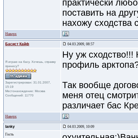
практически любо
поставить на друг
нахожу сходства 
Наверх
Басист Кайф
04.03.2009, 08:57
Ну уж сходство!!! 
профиль арктопа
Я играю на басу. Хочешь, справку
принесу?
Так вообще догово
Зарегистрирован: 31.01.2007,
15:19
Местонахождение: Москва
меня отец смотри
Сообщений: 11770
различает бас Кр
Наверх
lanky
04.03.2009, 10:09
Гость
охуительная:)Вань