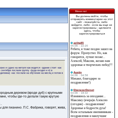
Мини-чат
Вы должны войти, чтобы
отправлять комментарии на этот
сайт - пожалуйста, либо
войдите, либо - если вы еще не
зарегистрированы - щелкните
здесь, чтобы
зарегистрироваться
aelita85
05.08. : 22:20
Ребята, я тоже поздно зашел на
форум. Пропустил. Но, как
говорится, лучше позже...
Алексей, Максим, желаю вам
здоровья и творческих побед!!!
ано и сдано на металл как водится -здание стоит -как
 сентябре послали группу -(куда входил и я) в
Austin
диловка) -нас послали на обучение на месяц и потом в
04.08. : 04:58
Михаил, благодарю за
поздравление!)
EbenezerDorset
городным деревом (вроде дуб) с крупными
03.08. : 18:32
Извиняюсь за опоздание...
мне, чтобы где-то делали такую крутую
Максиму (вчера)и Алексею
..
(сегодня) - поздравления!
 для пианино. П.С. Фабрика, говорят, жива,
Здоровья и бодрости духа!
Всем остальным именинникам -
поздравления и наилучшие