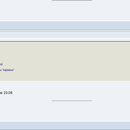
а)
ы "кармана"
ле 19.08