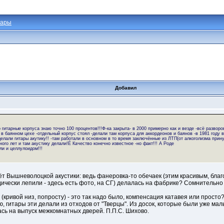
тары
Добавил
 гитарные корпуса знаю точно 100 процентов!!!Ф-ка закрыта- в 2000 примерно как и везде -всё разворов
 в баянном цехе -отдельный корпус стоял -делали там корпуса для аккордеонов и баянов -в 1981 году в
ли гитары акутику!! -там работали в основном в то время заключённые из ЛТП(от алкоголизма прину
го лет и там акустику делали!Ё Качество конечно известное -но факт!!! А Роде
ли и целлулоидом!!!
чёт Вышневолоцкой акустики: ведь фанеровка-то обечаек (этим красивым, бла
дически лепили - здесь есть фото, на СГ) делалась на фабрике? Сомнительно 
кривой низ, попросту) - это так надо было, компенсация катавея или просто?
 гитары эти делали из отходов от "Тверцы". Из досок, которые были уже малы
сь на выпуск межкомнатных дверей. П.П.С. Шихово.