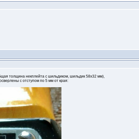
бщая толщина некплейта с шильдиком, шильдик 58х32 мм),
сверлены с отступом по 5 мм от края: