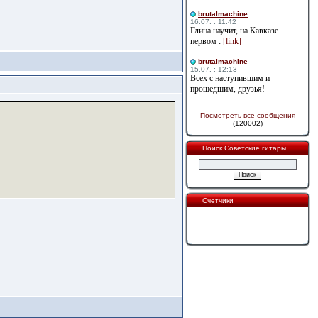
brutalmachine
16.07. : 11:42
Глина научит, на Кавказе
первом :
[link]
brutalmachine
15.07. : 12:13
Всех с наступившим и
прошедшим, друзья!
Посмотреть все сообщения
(120002)
Поиск Советские гитары
Счетчики