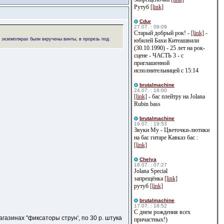
Рутуб
[link]
Cdur
27.07. : 09:09
Старый добрый рок! -
[link]
-
 экземплярах были вкручены винты, в прорезь под
юбилей Бахи Китеашвили
(30.10.1990) - 25 лет на рок-
сцене - ЧАСТЬ 3 - с
приглашенной
исполнительницей с 15:14
brutalmachine
24.07. : 18:00
[link]
- бас плейтру на Jolana
Rubin bass
brutalmachine
19.07. : 19:53
Звуки Му - Цветочки-лютики
на бас гитаре Кавказ бас :
[link]
Сhelya
18.07. : 07:27
Jolana Special
запрещёнка
[link]
рутуб
[link]
brutalmachine
17.07. : 18:52
С днем рождения всех
азинах "фиксаторы струн', по 30 р. штука
причастных!)