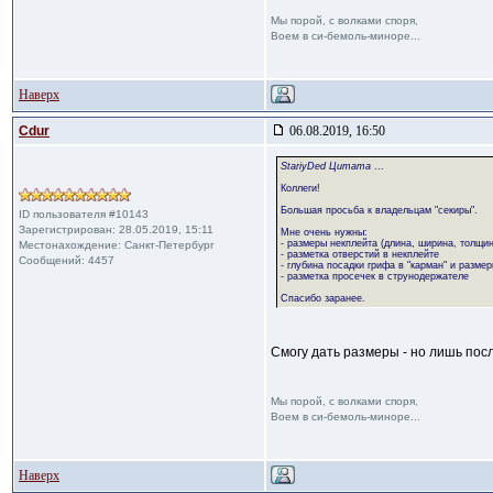
Мы порой, с волками споря,
Воем в си-бемоль-миноре...
Наверх
Cdur
06.08.2019, 16:50
StariyDed Цитата
...
Коллеги!
Большая просьба к владельцам "секиры".
ID пользователя #10143
Зарегистрирован: 28.05.2019, 15:11
Мне очень нужны:
- размеры некплейта (длина, ширина, толщин
Местонахождение: Санкт-Петербург
- разметка отверстий в некплейте
Сообщений: 4457
- глубина посадки грифа в "карман" и размер
- разметка просечек в струнодержателе
Спасибо заранее.
Смогу дать размеры - но лишь пос
Мы порой, с волками споря,
Воем в си-бемоль-миноре...
Наверх