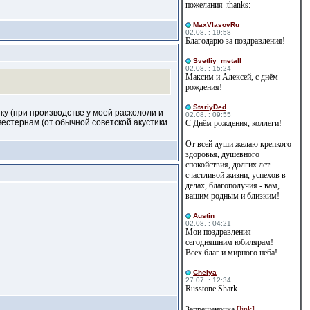
пожелания :thanks:
MaxVlasovRu
02.08. : 19:58
Благодарю за поздравления!
Svetliy_metall
02.08. : 15:24
Максим и Алексей, с днём
рождения!
StariyDed
ку (при производстве у моей раскололи и
02.08. : 09:55
 вестернам (от обычной советской акустики
С Днём рождения, коллеги!
От всей души желаю крепкого
здоровья, душевного
спокойствия, долгих лет
счастливой жизни, успехов в
делах, благополучия - вам,
вашим родным и близким!
Austin
02.08. : 04:21
Мои поздравления
сегодняшним юбилярам!
Всех благ и мирного неба!
Сhelya
27.07. : 12:34
Russtone Shark
Запрещеночка
[link]