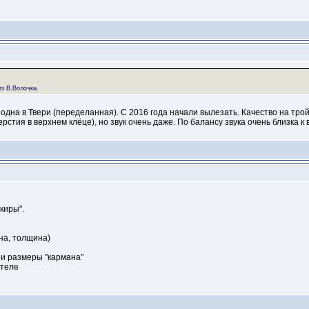
из В.Волочка.
одна в Твери (переделанная). С 2016 года начали вылезать. Качество на трой
рстия в верхнем клёце), но звук очень даже. По балансу звука очень близка к
киры".
на, толщина)
" и размеры "кармана"
ателе