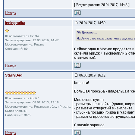
[ Редактирование 26.04.2017, 14:43 ]
Наверх
leningradka
26.04.2017, 14:59
Nik Цитата
...
ID пользователя #7294
На Авито с год назад засветилась акустика 
Зарегистрирован: 12.03.2016, 14:47
Местонахождение: Рязань
Сообщений: 89
Сейчас одна в Москве продаётся и 
склеили бридж + высверлили 2 отве
отличается).
Наверх
StariyDed
06.08.2019, 16:12
Коллеги!
Большая просьба к владельцам "се
ID пользователя #3667
Мне очень нужны:
Зарегистрирован: 08.02.2013, 13:18
- размеры некплейта (длина, шири
Местонахождение: Рязанская обл., г.Рязань,
- разметка отверстий в некплейте
г.Спас-Клепики,
- глубина посадки грифа в "карман
Сообщений: 9659
- разметка просечек в струнодерж
Спасибо заранее.
Наверх