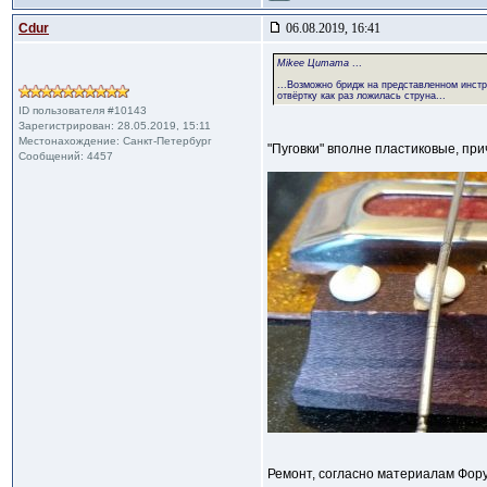
Cdur
06.08.2019, 16:41
Mikee Цитата
...
...Возможно бридж на представленном инстр
отвёртку как раз ложилась струна...
ID пользователя #10143
Зарегистрирован: 28.05.2019, 15:11
Местонахождение: Санкт-Петербург
"Пуговки" вполне пластиковые, пр
Сообщений: 4457
Ремонт, согласно материалам Фору