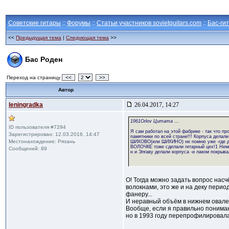
Советские гитары
::
Форумы
::
Статьи участников sovietguitars.com
::
Бас-ги
<<
Предыдущая тема
|
Следующая тема
>>
Бас Роден
Переход на страницу
<<
>>
Автор
leningradka
26.04.2017, 14:27
1961Orlov Цитата
...
ID пользователя #7294
Я сам работал на этой фабрике - так что про
Зарегистрирован: 12.03.2016, 14:47
памятники по всей стране!!! Корпуса делали
Местонахождение: Рязань
ШИХОВО(или ШИХИНО) не помню уже -где дела
ВОЛОЧКЕ тоже сделали гитарный цех!1 Немно
Сообщений: 89
н и Элгаву делали корпуса -и лаком покрыва
О! Тогда можно задать вопрос нас
волокнами, это же и на деку перио
фанеру...
И неравный объём в нижнем овале (
Вообще, если я правильно понимаю,
но в 1993 году перепрофилировала