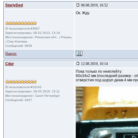
StariyDed
06.08.2019, 16:52
Ок. Жду.
ID пользователя #3667
Зарегистрирован: 08.02.2013, 13:18
Местонахождение: Рязанская обл., г.Рязань,
г.Спас-Клепики,
Сообщений: 9659
Наверх
Cdur
12.08.2019, 10:14
Пока только по некплейту:
60х34х2 мм (последний размер - о
отверстия под шуруп диам.4 мм про
ID пользователя #10143
Зарегистрирован: 28.05.2019, 15:11
Местонахождение: Санкт-Петербург
Сообщений: 4457