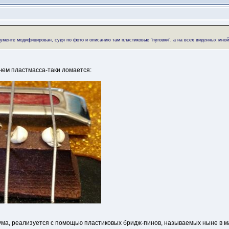
ументе модифицирован, судя по фото и описанию там пластиковые "пуговки", а на всех виденных мной
ичем пластмасса-таки ломается:
ма, реализуется с помощью пластиковых бридж-пинов, называемых ныне в маг