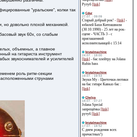
 совершенно различны.
Рутуб
[link]
ицированные "уральские", колки так
Cdur
27.07. : 09:09
Старый добрый рок! -
[link]
-
, но довольно плохой механикой.
юбилей Бахи Китеашвили
(30.10.1990) - 25 лет на рок-
басовый звук 60х, со слабым
сцене - ЧАСТЬ 3 - с
приглашенной
исполнительницей с 15:14
желых, объемных, а главное
brutalmachine
нный на гитариста инструмент
24.07. : 18:00
лабых звукоснимателей и усилителей
[link]
- бас плейтру на Jolana
Rubin bass
brutalmachine
временем роль ритм-секции
19.07. : 19:53
о расположенными струнами
Звуки Му - Цветочки-лютики
на бас гитаре Кавказ бас :
[link]
Сhelya
18.07. : 07:27
Jolana Special
запрещёнка
[link]
рутуб
[link]
brutalmachine
17.07. : 18:52
С днем рождения всех
причастных!)