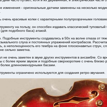
а деки часто путают, хотя и их деревянная, и электрическая части
е изменения - оригинальные датчики заменены на несколько модиф
.
ь очень красивые колки с характерными полупрозрачными головами
ументу на пользу, он способен издавать классический туповатый 
 (для подобного баса) атакой.
о. Подобные инструменты создавались в 50х на волне отказа от тя
зыкального слуха и постоянных упражнений контрабасов. Рассчита
ь, а неполноценность его тембра на фоне плосконавитых струн, с
не сильно заметна.
ыл не очень заметен в звуке других инструментов в ансамбле. Со 
сы с более ярким звуком и подобные сверхкороткие с очень близк
 более длинномензурными басами.
струменты ограничено используются для создания ретро-звучания.