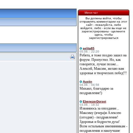
Мини-чат
Вы должны войти, чтобы
отправлять комментарии на этот
сайт - пожалуйста, либо
войдите, либо - если вы еще не
зарегистрированы - щелкните
здесь, чтобы
зарегистрироваться
aelita85
05.08. : 22:20
Ребята, я тоже поздно зашел на
форум. Пропустил. Но, как
говорится, лучше позже...
Алексей, Максим, желаю вам
здоровья и творческих побед!!!
Austin
04.08. : 04:58
Михаил, благодарю за
поздравление!)
EbenezerDorset
03.08. : 18:32
Извиняюсь за опоздание...
Максиму (вчера)и Алексею
(сегодня) - поздравления!
Здоровья и бодрости духа!
Всем остальным именинникам -
поздравления и наилучшие