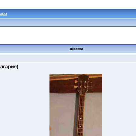
тары
Добавил
лгария)