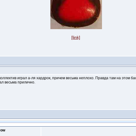
[link]
 коллектив играл а-ля хардрок, причем весьма неплохо. Правда там на этом б
кал весьма прилично.
row