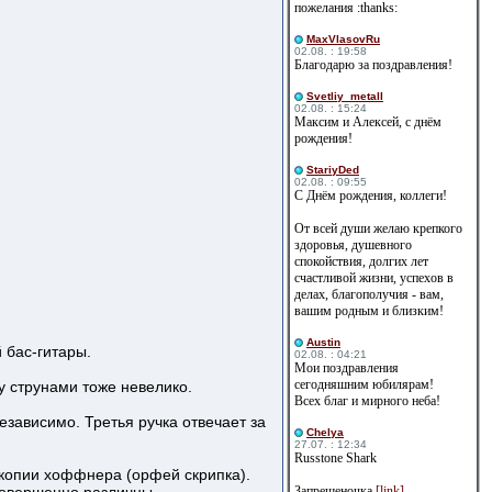
пожелания :thanks:
MaxVlasovRu
02.08. : 19:58
Благодарю за поздравления!
Svetliy_metall
02.08. : 15:24
Максим и Алексей, с днём
рождения!
StariyDed
02.08. : 09:55
С Днём рождения, коллеги!
От всей души желаю крепкого
здоровья, душевного
спокойствия, долгих лет
счастливой жизни, успехов в
делах, благополучия - вам,
вашим родным и близким!
Austin
 бас-гитары.
02.08. : 04:21
Мои поздравления
сегодняшним юбилярам!
у струнами тоже невелико.
Всех благ и мирного неба!
езависимо. Третья ручка отвечает за
Сhelya
27.07. : 12:34
Russtone Shark
 копии хоффнера (орфей скрипка).
Запрещеночка
[link]