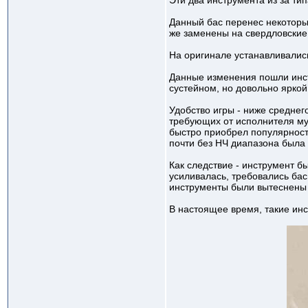
Эти два инструмента из за тип
Данный бас перенес некоторы
же заменены на свердловские
На оригинале устанавливалис
Данные изменения пошли инстр
сустейном, но довольно яркой
Удобство игры - ниже среднег
требующих от исполнителя му
быстро приобрел популярност
почти без НЧ диапазона была 
Как следствие - инструмент б
усиливалась, требовались ба
инструменты были вытеснены
В настоящее время, такие ин