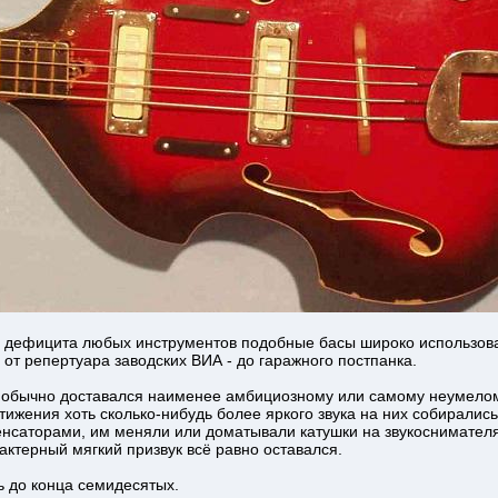
ях дефицита любых инструментов подобные басы широко использо
от репертуара заводских ВИА - до гаражного постпанка.
нт обычно доставался наименее амбициозному или самому неумелом
тижения хоть сколько-нибудь более яркого звука на них собирали
нсаторами, им меняли или доматывали катушки на звукоснимателях
ктерный мягкий призвук всё равно оставался.
ь до конца семидесятых.