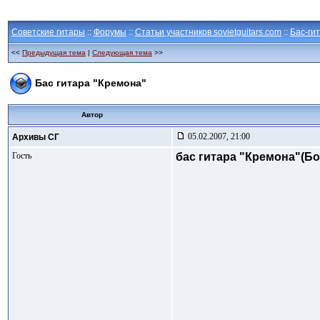
Советские гитары
::
Форумы
::
Статьи участников sovietguitars.com
::
Бас-ги
<<
Предыдущая тема
|
Следующая тема
>>
Бас гитара "Кремона"
Автор
05.02.2007, 21:00
Архивы СГ
Гость
бас гитара "Кремона"(Бо