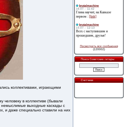
brutalmachine
16.07. : 11:42
Глина научит, на Кавказе
первом :
[link]
brutalmachine
15.07. : 12:13
Всех с наступившим и
прошедшим, друзья!
Посмотреть все сообщения
(120002)
Поиск Советские гитары
Счетчики
вались коллективами, играющими
у человеку в коллективе (бывали
сь немыслимые выходные каскады с
, и даже специально ставили на них