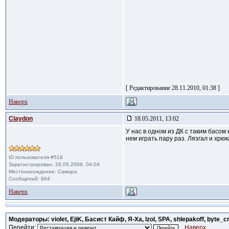
[ Редактирование 28.11.2010, 01:38 ]
Наверх
Claydon
18.05.2011, 13:02
У нас в одном из ДК с таким басом
нем играть пару раз. Лязгал и хрю
ID пользователя #518
Зарегистрирован: 29.05.2008, 04:04
Местонахождение: Самара
Сообщений: 864
Наверх
Модераторы: violet, EjiK, Басист Кайф, Я-Ха, Izol, SPA, shlepakoff, byte_c
Перейти:
Наверх