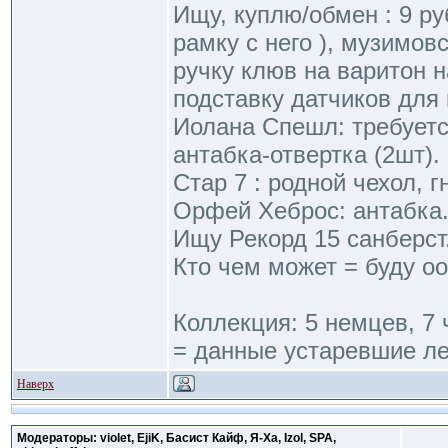
Ищу, куплю/обмен : 9 р
рамку с него ), музимов
ручку клюв на варитон 
подставку датчиков для 
Иолана Спешл: требуетс
антабка-отвертка (2шт).
Стар 7 : родной чехол, г
Орфей Хеброс: антабка
Ищу Рекорд 15 санберст
Кто чем может = буду оо
Коллекция: 5 немцев, 7 
= данные устаревшие ле
Наверх
Модераторы: violet, EjiK, Басист Кайф, Я-Ха, Izol, SPA,