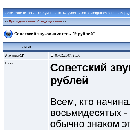
Советские гитары
::
Форумы
::
Статьи участников sovietguitars.com
::
Оборуд
<<
Предыдущая тема
|
Следующая тема
>>
Советский звукосниматель "9 рублей"
Автор
05.02.2007, 21:00
Архивы СГ
Гость
Советский зву
рублей
Всем, кто начина
восьмидесятых -
обычно знаком э