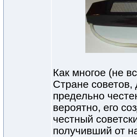
Как многое (не в
Стране советов,
предельно честен
вероятно, его со
честный советск
получивший от н