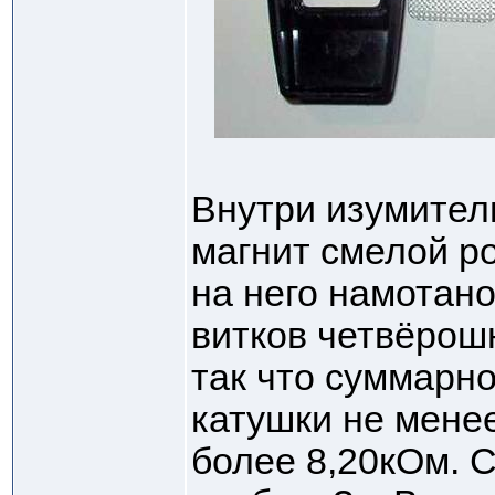
Внутри изумите
магнит смелой р
на него намотано
витков четвёрош
так что суммарн
катушки не менее
более 8,20кОм. С