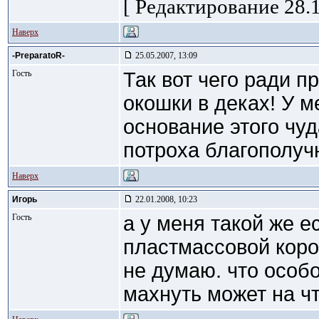
[ Редактирование 28.1
Наверх
-PreparatoR-
25.05.2007, 13:09
Гость
Так вот чего ради 
окошки в деках! У м
основание этого чуд
потроха благополуч
Наверх
Игорь
22.01.2008, 10:23
Гость
а у меня такой же е
пластмассовой короб
не думаю. что особ
махнуть может на ч