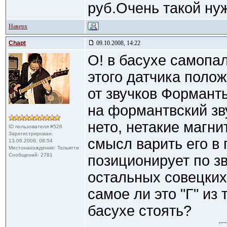
руб.Очень такой ну
Наверх
Chapt
09.10.2008, 14:22
О! в басухе самопа
этого датчика полож
от звучков Формант
на формантвский зву
нето, нетакие магни
ID пользователя #526
Зарегистрирован:
смысл варить его в 
13.06.2008, 08:54
Местонахождение: Тольятти
Сообщений: 2781
позиционирует по з
остальных совецких
самое ли это "Г" из 
басухе стоять?