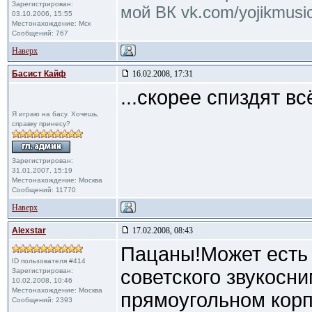
Зарегистрирован:
мой ВК vk.com/yojikmusi
03.10.2006, 15:55
Местонахождение: Мск
Сообщений: 767
Наверх
Басист Кайф
16.02.2008, 17:31
...скорее спиздят вс
Я играю на басу. Хочешь,
справку принесу?
Зарегистрирован:
31.01.2007, 15:19
Местонахождение: Москва
Сообщений: 11770
Наверх
Alexstar
17.02.2008, 08:43
Пацаны!Может есть 
ID пользователя #414
советского звукосн
Зарегистрирован:
10.02.2008, 10:46
Местонахождение: Москва
прямоугольном корп
Сообщений: 2393