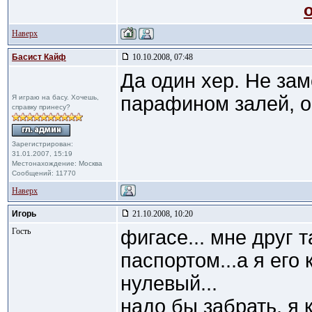
Наверх
Басист Кайф
10.10.2008, 07:48
Да один хер. Не зам
парафином залей, о
Я играю на басу. Хочешь,
справку принесу?
Зарегистрирован:
31.01.2007, 15:19
Местонахождение: Москва
Сообщений: 11770
Наверх
Игорь
21.10.2008, 10:20
Гость
фигасе... мне друг т
паспортом...а я его 
нулевый...
надо бы забрать, я 