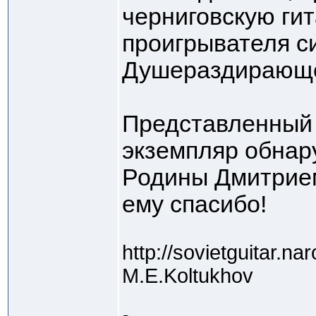
черниговскую ги
проигрывателя си
Душераздирающее
Представленный
экземпляр обнар
Родины Дмитрием
ему спасибо!
http://sovietguitar.na
M.E.Koltukhov