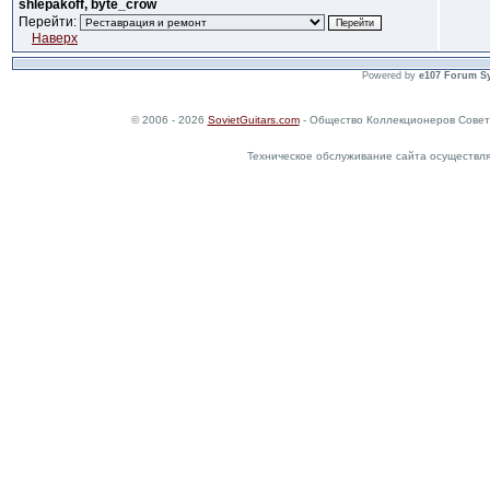
shlepakoff, byte_crow
Перейти:
Наверх
Powered by
e107 Forum S
© 2006 - 2026
SovietGuitars.com
- Общество Коллекционеров Совет
Техническое обслуживание сайта осуществл