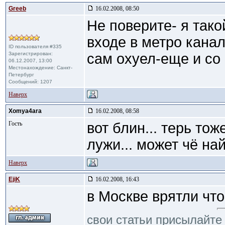
Greeb
16.02.2008, 08:50
Не поверите- я тако
входе в метро кана
ID пользователя #335
Зарегистрирован:
сам охуел-еще и со
06.12.2007, 13:00
Местонахождение: Санкт-
Петербург
Сообщений: 1207
Наверх
Xomya4ara
16.02.2008, 08:58
Гость
вот блин... терь то
лужи... может чё найд
Наверх
EjiK
16.02.2008, 16:43
в Москве врятли чт
свои статьи присылайте 