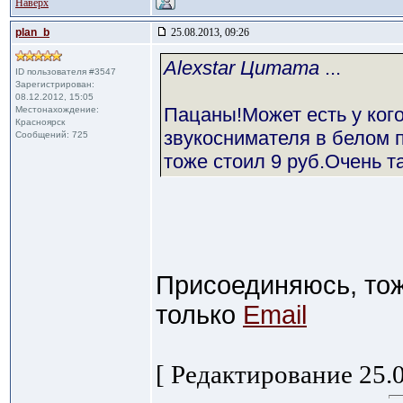
Наверх
plan_b
25.08.2013, 09:26
Alexstar Цитата
...
ID пользователя #3547
Зарегистрирован:
08.12.2012, 15:05
Пацаны!Может есть у кого
Местонахождение:
Красноярск
звукоснимателя в белом 
Сообщений: 725
тоже стоил 9 руб.Очень т
Присоединяюсь, тож
только
Email
[ Редактирование 25.0