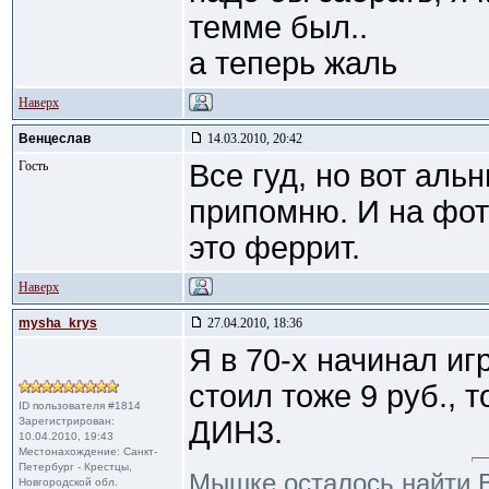
темме был..
а теперь жаль
Наверх
Венцеслав
14.03.2010, 20:42
Гость
Все гуд, но вот аль
припомню. И на фот
это феррит.
Наверх
mysha_krys
27.04.2010, 18:36
Я в 70-х начинал игр
стоил тоже 9 руб., 
ID пользователя #1814
Зарегистрирован:
ДИН3.
10.04.2010, 19:43
Местонахождение: Санкт-
Петербург - Крестцы,
Мышке осталось найти В
Новгородской обл.