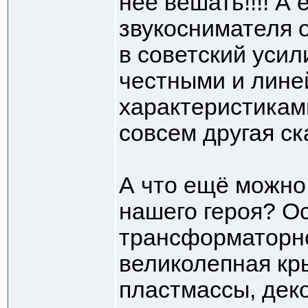
неё вешать!!!! А 
звукоснимателя 
в советский усил
честными и лин
характеристиками
совсем другая ска
А что ещё можно
нашего героя? О
трансформаторно
великолепная кр
пластмассы, дек