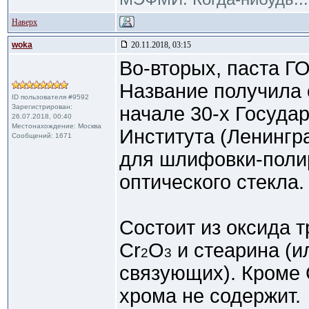
Наверх
woka
20.11.2018, 03:15
Во-вторых, паста Г
Название получила 
ID пользователя #9592
Зарегистрирован:
начале 30-х Госуда
26.07.2018, 00:40
Местонахождение: Москва
Института (Ленингр
Сообщений: 1671
для шлифовки-полир
оптического стекла.
Состоит из оксида 
Cr
O
и стеарина (и
2
3
связующих). Кроме 
хрома не содержит.