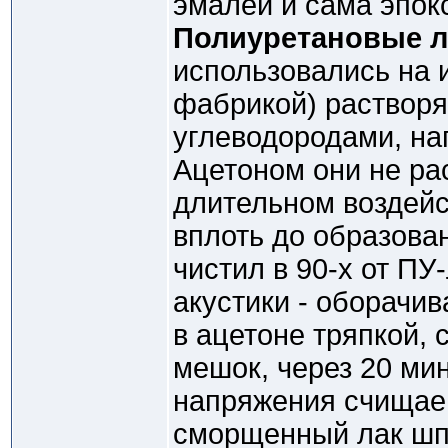
эмалей и сама эпок
Полиуретановые л
использовались на 
фабрикой) раствор
углеводородами, на
Ацетоном они не ра
длительном воздейс
вплоть до образова
чистил в 90-х от ПУ
акустики - оборачи
в ацетоне тряпкой,
мешок, через 20 ми
напряжения счища
сморщенный лак шп