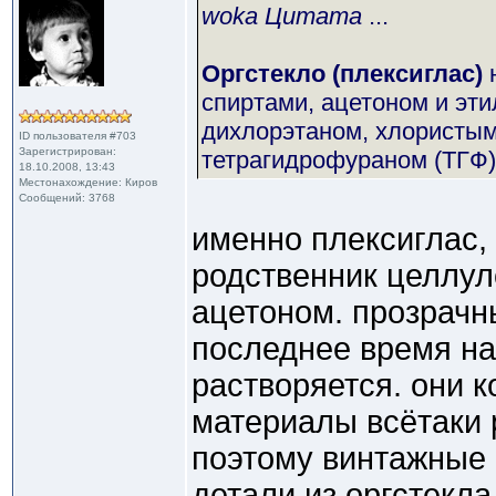
woka Цитата
...
Оргстекло (плексиглас)
спиртами, ацетоном и эт
дихлорэтаном, хлористым
ID пользователя #703
Зарегистрирован:
тетрагидрофураном (ТГФ)
18.10.2008, 13:43
Местонахождение: Киров
Сообщений: 3768
именно плексиглас,
родственник целлул
ацетоном. прозрачн
последнее время на
растворяется. они к
материалы всётаки 
поэтому винтажные 
детали из оргстекла