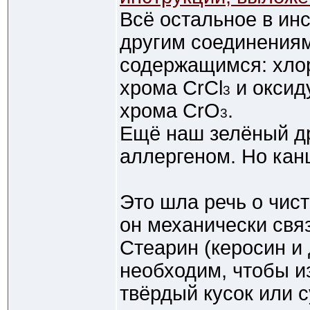
Всё остальное в инс
другим соединениям
содержащимся: хло
хрома CrCl
и оксид
3
хрома CrO
.
3
Ещё наш зелёный др
аллергеном. Но кан
Это шла речь о чис
он механически свя
Стеарин (керосин и
необходим, чтобы и
твёрдый кусок или 