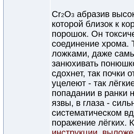
Cr
O
абразив высок
2
3
которой близок к ко
порошок. Он токсич
соединение хрома. Т
ложками, даже сам
занюхивать понюшко
сдохнет, так почки о
уцелеют - так лёгк
попадании в ранки 
язвы, в глаза - сил
систематическом вд
поражение лёгких. К
инструкции, выложе