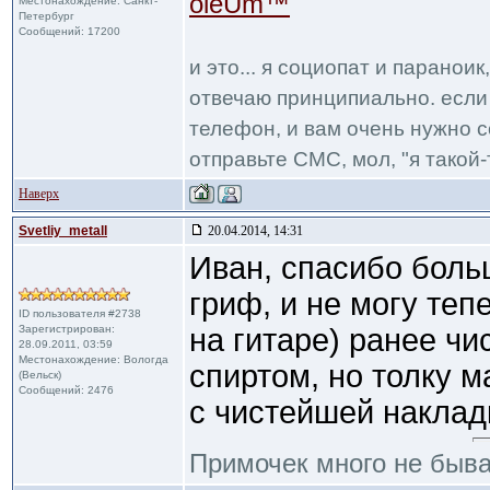
oleUm™
Местонахождение: Санкт-
Петербург
Сообщений: 17200
и это... я социопат и паранои
отвечаю принципиально. если 
телефон, и вам очень нужно с
отправьте СМС, мол, "я такой-т
Наверх
Svetliy_metall
20.04.2014, 14:31
Иван, спасибо боль
гриф, и не могу теп
ID пользователя #2738
Зарегистрирован:
на гитаре) ранее чи
28.09.2011, 03:59
Местонахождение: Вологда
спиртом, но толку м
(Вельск)
Сообщений: 2476
с чистейшей наклад
Примочек много не быв