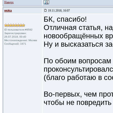
Наверх
woka
19.11.2018, 16:07
БК, спасибо!
Отличная статья, н
ID пользователя #9592
Зарегистрирован:
новообращённых вр
26.07.2018, 00:40
Местонахождение: Москва
Ну и высказаться з
Сообщений: 1671
По обоим вопросам
проконсультировалс
(благо работаю в с
Во-первых, чем прот
чтобы не повредить 