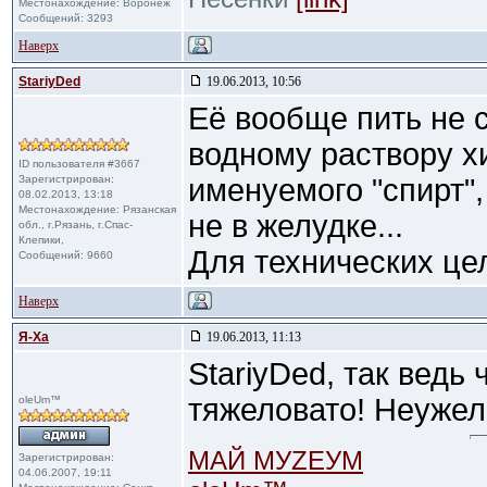
Местонахождение: Воронеж
Сообщений: 3293
Наверх
StariyDed
19.06.2013, 10:56
Её вообще пить не 
водному раствору х
ID пользователя #3667
Зарегистрирован:
именуемого "спирт",
08.02.2013, 13:18
Местонахождение: Рязанская
не в желудке...
обл., г.Рязань, г.Спас-
Клепики,
Для технических цел
Сообщений: 9660
Наверх
Я-Ха
19.06.2013, 11:13
StariyDed, так ведь
тяжеловато! Неужел
oleUm™
МАЙ МУZЕУМ
Зарегистрирован:
04.06.2007, 19:11