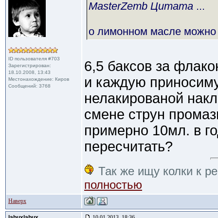
MasterZemb Цитата
...
о лимонном масле можно с
ID пользователя #703
6,5 баксов за флако
Зарегистрирован:
18.10.2008, 13:43
и каждую приносиму
Местонахождение: Киров
Сообщений: 3768
нелакированой накл
смене струн промаз
примерно 10мл. в го
пересчитать?
Так же ищу колки к ре
полностью
Наверх
labuxlabux
10.01.2013, 18:36