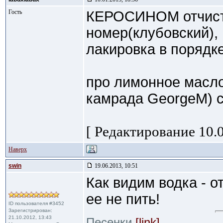
Гость
КЕРОСИНОМ отчист
номер(клубовский),
лакировка в порядке
про лимонное масло
камрада GeorgeM) с
[ Редактирование 10.0
Наверх
swin
19.06.2013, 10:51
Как видим водка - о
ее не пить!
ID пользователя #3452
Зарегистрирован:
21.10.2012, 13:43
Песенки
[link]