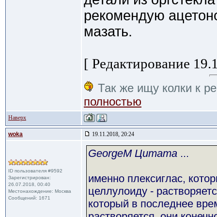
рекомендую ацетон
мазать.
[ Редактирование 19.1
Так же ищу колки к ре
полностью
Наверх
woka
19.11.2018, 20:24
GeorgeM Цитата
...
ID пользователя #9592
именно плексиглас, кото
Зарегистрирован:
26.07.2018, 00:40
целлулоиду - растворяетс
Местонахождение: Москва
Сообщений: 1671
который в последнее вре
растворяется. они конечн