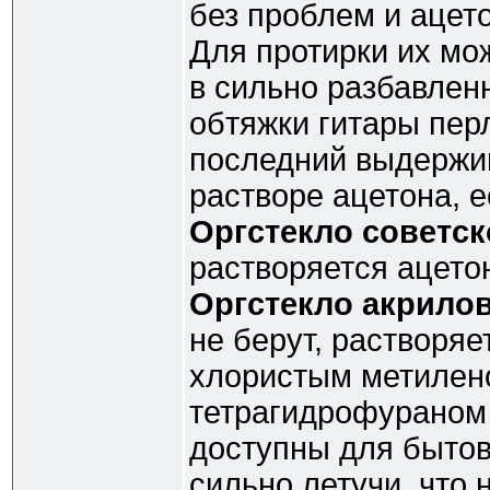
без проблем и ацето
Для протирки их мо
в сильно разбавлен
обтяжки гитары пе
последний выдержи
растворе ацетона, 
Оргстекло советск
растворяется ацето
Оргстекло акрило
не берут, растворяе
хлористым метилено
тетрагидрофураном 
доступны для бытов
сильно летучи, что 