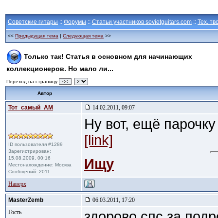
Советские гитары
::
Форумы
::
Статьи участников sovietguitars.com
::
Тех. тв
<<
Предыдущая тема
|
Следующая тема
>>
Только так! Статья в основном для начинающих
коллекционеров. Но мало ли...
Переход на страницу
<<
Автор
Тот_самый_АМ
14.02.2011, 09:07
Ну вот, ещё парочку
[link]
ID пользователя #1289
Зарегистрирован:
15.08.2009, 00:16
Ищу
Местонахождение: Москва
Сообщений: 2011
Наверх
MasterZemb
06.03.2011, 17:20
Гость
здорово спс за под