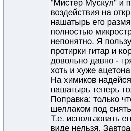
"Мистер Мускул" и п
воздействия на откр
нашатырь его размя
полностью микрост
непонятно. Я польз
протирки гитар и ко
довольно давно - гр
хоть и хуже ацетона
На химиков надейся
нашатырь теперь тож
Поправка: только ч
шеллаком под сняты
Т.е. использовать е
виде нельзя. Завтр