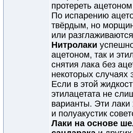
протереть ацетоном
По испарению ацето
твёрдым, но морщи
или разглаживаются
Нитролаки
успешно
ацетоном, так и эти
снятия лака без аце
некоторых случаях э
Если в этой жидкост
этилацетата не сли
варианты. Эти лаки
и полуакустик совет
Лаки на основе ше