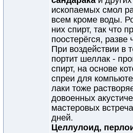
сандарака
и других
ископаемых смол ра
всем кроме воды. Р
них спирт, так что п
поостерёгся, разве 
При воздействии в т
портит шеллак - пр
спирт, на основе к
спреи для компьютер
лаки тоже растворя
довоенных акустиче
мастеровых встреча
дней.
Целлулоид, перло