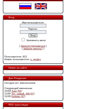
Вход
Имя пользователя:
Пароль:
Запомнить меня
[
Зарегистрироваться
]
[
Забыли пароль?
]
Пользователи: 822
Новые пользователи:
s_gordey
Новое на сайте
Дни Рождения:
Сегодня нет именинников
Следующий именинник
10/08
Azer (54)
11/08
Тот_самый_АМ (37)
11/08
Korkran (47)
RSS трансляции