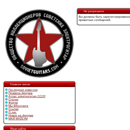
Не разрешено
Вы должны быть зарегистрированны
приватных сообщений.
Главное меню
Последние известия
Правила форума
Атлас электрогитар СССР
Статьи
Форум
Мы ВКонтакте
Ссылки
О нас
Новое на форуме
МАЙ МУZЕУМ
Язык сайта